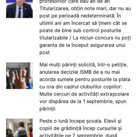
profesorilor care dau an de an
Titularizarea, obțin note mari, dar nu au
post pe perioadă nedeterminată: În
ultimii ani am încercat să ținem cât se
poate de bine sub control posturile
titularizabile / La niciun concurs nu poți
garanta de la început asigurarea unui
post
Mai mulți părinți solicită, într-o petiție,
anularea deciziei ISMB de a nu mai
acorda sumele pentru posturile la plata
cu ora din cadrul cluburilor copiilor:
Multe cercuri de activități extrașcolare
vor dispărea de la 1 septembrie, spun
părinții
Peste o lună începe școala. Elevii și
copiii de grădiniță încep cursurile și
activitățile pe 7 septembrie, după