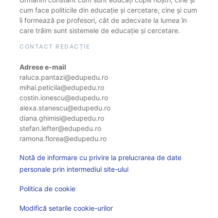
cum face politicile din educație și cercetare, cine și cum
îi formează pe profesori, cât de adecvate la lumea în
care trăim sunt sistemele de educație și cercetare.
CONTACT REDACȚIE
Adrese e-mail
raluca.pantazi@edupedu.ro
mihai.peticila@edupedu.ro
costin.ionescu@edupedu.ro
alexa.stanescu@edupedu.ro
diana.ghimisi@edupedu.ro
stefan.lefter@edupedu.ro
ramona.florea@edupedu.ro
Notă de informare cu privire la prelucrarea de date
personale prin intermediul site-ului
Politica de cookie
Modifică setarile cookie-urilor