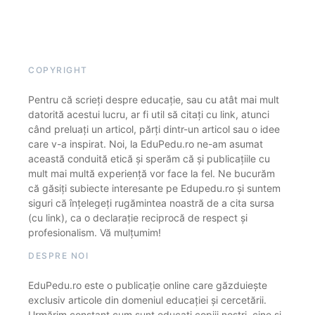
COPYRIGHT
Pentru că scrieți despre educație, sau cu atât mai mult
datorită acestui lucru, ar fi util să citați cu link, atunci
când preluați un articol, părți dintr-un articol sau o idee
care v-a inspirat. Noi, la EduPedu.ro ne-am asumat
această conduită etică și sperăm că și publicațiile cu
mult mai multă experiență vor face la fel. Ne bucurăm
că găsiți subiecte interesante pe Edupedu.ro și suntem
siguri că înțelegeți rugămintea noastră de a cita sursa
(cu link), ca o declarație reciprocă de respect și
profesionalism. Vă mulțumim!
DESPRE NOI
EduPedu.ro este o publicație online care găzduiește
exclusiv articole din domeniul educației și cercetării.
Urmărim constant cum sunt educați copiii noștri, cine și