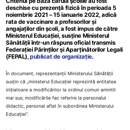
Criteriul pe baza căruia școlile au fost
deschise cu prezență fizică în perioada 5
noiembrie 2021 – 15 ianuarie 2022, adică
rata de vaccinare a profesorilor și
angajaților din școli, a fost impus de către
Ministerul Educației, susține Ministerul
Sănătății într-un răspuns oficial transmis
Federației Părinților și Aparținătorilor Legali
(FEPAL),
publicat de organizație
.
În document, reprezentanții Ministerului Sănătății
susțin că „ministerul Educației reprezintă entitatea
inițiatoare a modificărilor la ordinul comun amintit
mai sus; modificările fac referire la personalul
didactic, personal aflat în subordinea Ministerului
Educației”.