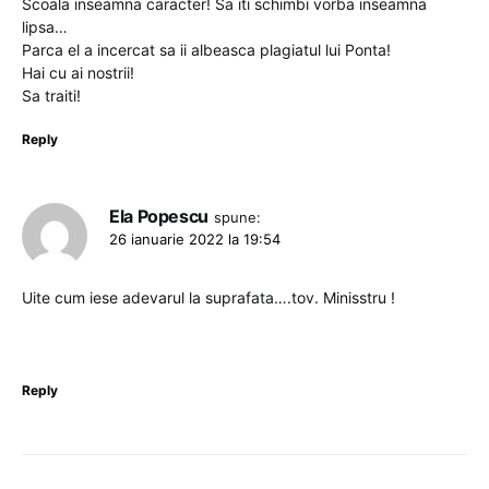
Scoala inseamna caracter! Sa iti schimbi vorba inseamna
lipsa…
Parca el a incercat sa ii albeasca plagiatul lui Ponta!
Hai cu ai nostrii!
Sa traiti!
Reply
Ela Popescu
spune:
26 ianuarie 2022 la 19:54
Uite cum iese adevarul la suprafata….tov. Minisstru !
Reply