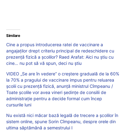
Similare
Cine a propus introducerea ratei de vaccinare a
angajaților drept criteriu principal de redeschidere cu
prezență fizică a școlilor? Raed Arafat: Aici nu știu cu
cine… nu pot să vă spun, deci nu știu
VIDEO „Se are în vedere” o creștere graduală de la 60%
la 70% a pragului de vaccinare impus pentru reluarea
școlii cu prezență fizică, anunță ministrul Cîmpeanu /
Toate școlile vor avea vineri ședințe de consilii de
administrație pentru a decide formal cum încep
cursurile luni
Nu există nici măcar bază legală de trecere a școlilor în
sistem online, spune Sorin Cîmpeanu, despre orele din
ultima săptămână a semestrului I