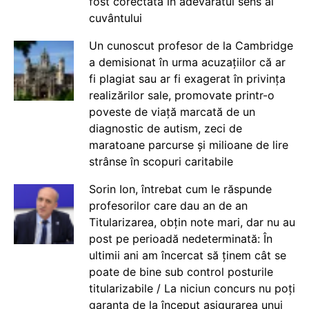
fost corectată în adevăratul sens al
cuvântului
Un cunoscut profesor de la Cambridge
a demisionat în urma acuzațiilor că ar
fi plagiat sau ar fi exagerat în privința
realizărilor sale, promovate printr-o
poveste de viață marcată de un
diagnostic de autism, zeci de
maratoane parcurse și milioane de lire
strânse în scopuri caritabile
Sorin Ion, întrebat cum le răspunde
profesorilor care dau an de an
Titularizarea, obțin note mari, dar nu au
post pe perioadă nedeterminată: În
ultimii ani am încercat să ținem cât se
poate de bine sub control posturile
titularizabile / La niciun concurs nu poți
garanta de la început asigurarea unui