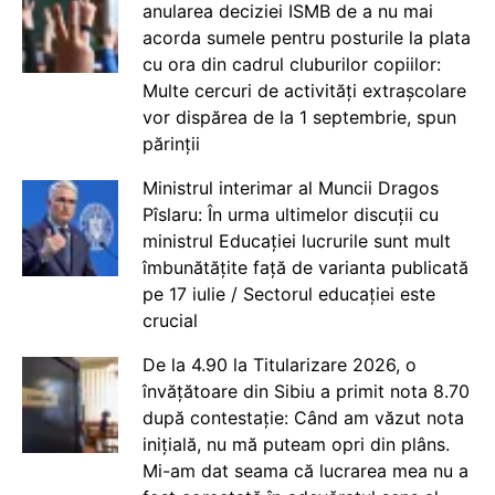
anularea deciziei ISMB de a nu mai
acorda sumele pentru posturile la plata
cu ora din cadrul cluburilor copiilor:
Multe cercuri de activități extrașcolare
vor dispărea de la 1 septembrie, spun
părinții
Ministrul interimar al Muncii Dragos
Pîslaru: În urma ultimelor discuții cu
ministrul Educației lucrurile sunt mult
îmbunătățite față de varianta publicată
pe 17 iulie / Sectorul educației este
crucial
De la 4.90 la Titularizare 2026, o
învățătoare din Sibiu a primit nota 8.70
după contestație: Când am văzut nota
inițială, nu mă puteam opri din plâns.
Mi-am dat seama că lucrarea mea nu a