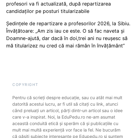
profesori va fi actualizată, după repartizarea
candidaților pe posturi titularizabile
Ședințele de repartizare a profesorilor 2026, la Sibiu.
Învățătoare: „Am zis iau ce este. O să fac naveta și
Doamne-ajută, dar dacă în doi,trei ani nu reușesc să
mă titularizez nu cred că mai rămân în învățământ”
COPYRIGHT
Pentru că scrieți despre educație, sau cu atât mai mult
datorită acestui lucru, ar fi util să citați cu link, atunci
când preluați un articol, părți dintr-un articol sau o idee
care v-a inspirat. Noi, la EduPedu.ro ne-am asumat
această conduită etică și sperăm că și publicațiile cu
mult mai multă experiență vor face la fel. Ne bucurăm
că găsiți subiecte interesante pe Edupedu.ro și suntem