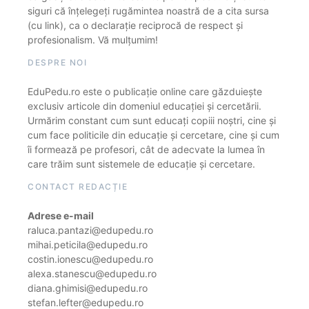
siguri că înțelegeți rugămintea noastră de a cita sursa
(cu link), ca o declarație reciprocă de respect și
profesionalism. Vă mulțumim!
DESPRE NOI
EduPedu.ro este o publicație online care găzduiește
exclusiv articole din domeniul educației și cercetării.
Urmărim constant cum sunt educați copiii noștri, cine și
cum face politicile din educație și cercetare, cine și cum
îi formează pe profesori, cât de adecvate la lumea în
care trăim sunt sistemele de educație și cercetare.
CONTACT REDACȚIE
Adrese e-mail
raluca.pantazi@edupedu.ro
mihai.peticila@edupedu.ro
costin.ionescu@edupedu.ro
alexa.stanescu@edupedu.ro
diana.ghimisi@edupedu.ro
stefan.lefter@edupedu.ro