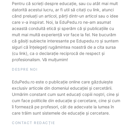
Pentru că scrieți despre educație, sau cu atât mai mult
datorită acestui lucru, ar fi util să citați cu link, atunci
când preluați un articol, părți dintr-un articol sau o idee
care v-a inspirat. Noi, la EduPedu.ro ne-am asumat
această conduită etică și sperăm că și publicațiile cu
mult mai multă experiență vor face la fel. Ne bucurăm
că găsiți subiecte interesante pe Edupedu.ro și suntem
siguri că înțelegeți rugămintea noastră de a cita sursa
(cu link), ca o declarație reciprocă de respect și
profesionalism. Vă mulțumim!
DESPRE NOI
EduPedu.ro este o publicație online care găzduiește
exclusiv articole din domeniul educației și cercetării.
Urmărim constant cum sunt educați copiii noștri, cine și
cum face politicile din educație și cercetare, cine și cum
îi formează pe profesori, cât de adecvate la lumea în
care trăim sunt sistemele de educație și cercetare.
CONTACT REDACȚIE