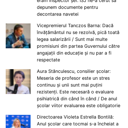
eram inspector șef. ISJ ne-a cerut să
depunem documente pentru
decontarea navetei
Vicepremierul Tanczos Barna: Dacă
învățământul nu se rezolvă, pică toată
legea salarizării / Sunt mai multe
promisiuni din partea Guvernului către
angajații din educație și nu par a fi
respectate
Aura Stănculescu, consilier școlar:
Meseria de profesor este un stres
continuu și unii sunt mai puțini
rezistenți. Este necesară o evaluare
psihiatrică din când în când / De anul
școlar viitor evaluarea este obligatorie
Directoarea Violeta Estrella Bontilă:
Anul școlar care tocmai s-a încheiat a