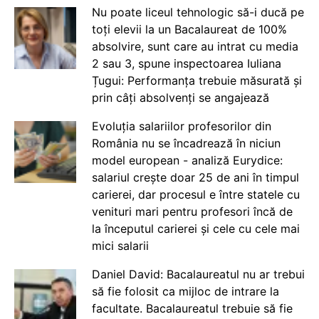
Nu poate liceul tehnologic să-i ducă pe
toți elevii la un Bacalaureat de 100%
absolvire, sunt care au intrat cu media
2 sau 3, spune inspectoarea Iuliana
Țugui: Performanța trebuie măsurată și
prin câți absolvenți se angajează
Evoluția salariilor profesorilor din
România nu se încadrează în niciun
model european - analiză Eurydice:
salariul crește doar 25 de ani în timpul
carierei, dar procesul e între statele cu
venituri mari pentru profesori încă de
la începutul carierei și cele cu cele mai
mici salarii
Daniel David: Bacalaureatul nu ar trebui
să fie folosit ca mijloc de intrare la
facultate. Bacalaureatul trebuie să fie