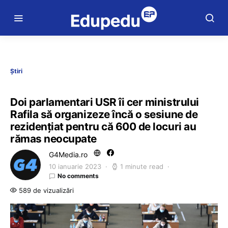
Știri
Doi parlamentari USR îi cer ministrului
Rafila să organizeze încă o sesiune de
rezidențiat pentru că 600 de locuri au
rămas neocupate
G4Media.ro
10 ianuarie 2023
1 minute read
No comments
589 de vizualizări