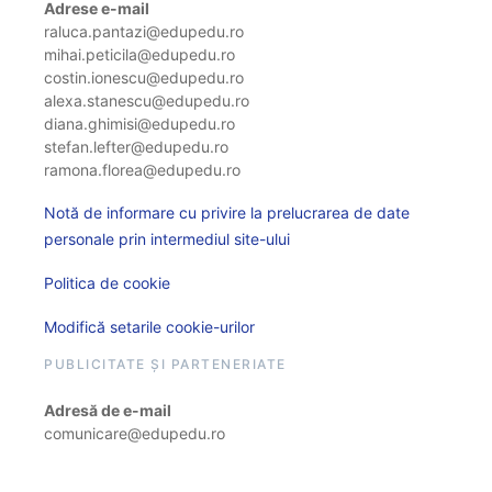
Adrese e-mail
raluca.pantazi@edupedu.ro
mihai.peticila@edupedu.ro
costin.ionescu@edupedu.ro
alexa.stanescu@edupedu.ro
diana.ghimisi@edupedu.ro
stefan.lefter@edupedu.ro
ramona.florea@edupedu.ro
Notă de informare cu privire la prelucrarea de date
personale prin intermediul site-ului
Politica de cookie
Modifică setarile cookie-urilor
PUBLICITATE ȘI PARTENERIATE
Adresă de e-mail
comunicare@edupedu.ro