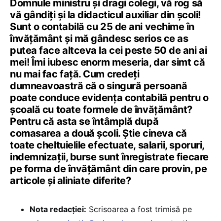
Domnule ministru și dragi colegi, vă rog să
vă gândiți și la didacticul auxiliar din școli!
Sunt o contabilă cu 25 de ani vechime în
învățământ și mă gândesc serios ce as
putea face altceva la cei peste 50 de ani ai
mei! Îmi iubesc enorm meseria, dar simt că
nu mai fac față. Cum credeți
dumneavoastră că o singură persoană
poate conduce evidența contabilă pentru o
școală cu toate formele de învățământ?
Pentru că asta se întâmplă după
comasarea a două școli. Știe cineva că
toate cheltuielile efectuate, salarii, sporuri,
indemnizații, burse sunt înregistrate fiecare
pe forma de învățământ din care provin, pe
articole și aliniate diferite?
Nota redacției:
Scrisoarea a fost trimisă pe