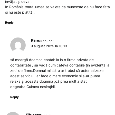
învățat și ceva…
In România toată lumea se vaieta ca muncește de nu face fata
și nu este plătită .
Reply
Elena
spune:
9 august 2025 la 10:13
să meargă doamna contabila la o firma privata de
contabilitate , să vadă cum câteva contabile țin evidența la
zeci de firme.Domnul ministru ar trebui să externalizeze
acest serviciu , ar face o mare economie și s-ar putea
relaxa și aceasta doamna ,că prea mult a stat
degeaba.Culmea nesimțirii.
Reply
Silvestru