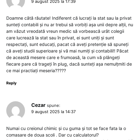
9 august 2025 la 17:39
Doamne câtă răutate! Indiferent că lucrați la stat sau la privat
sunteți contabili și nu ar trebui să vorbiți așa unii depre alții, nu
am văzut vreodată vreun medic să vorbească urât colegii
care lucrează la stat sau în privat, ei sunt uniți și sunt
respectați, sunt educați, pacat că aveți pretenție să spuneți
că aveți studii superioare și vă mai numiți și contabili!! Păcat
de această mesere care e frumoasă, la cum vă plângeți
fiecare pare că trageți în plug, dacă sunteți așa nemulțmiti de
ce mai practiați meseria?????
Reply
Cezar
spune:
9 august 2025 la 14:37
Numai cu creionul chimic și cu guma și tot se face fata la o
comasare de doua scoli . Dar cu calculatorul?