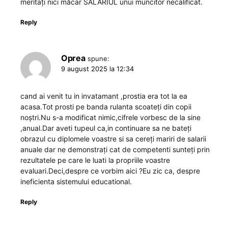
meritați nici măcar SALARIUL unui muncitor necalificat.
Reply
Oprea
spune:
9 august 2025 la 12:34
cand ai venit tu in invatamant ,prostia era tot la ea
acasa.Tot prosti pe banda rulanta scoateți din copii
noștri.Nu s-a modificat nimic,cifrele vorbesc de la sine
,anual.Dar aveti tupeul ca,in continuare sa ne bateți
obrazul cu diplomele voastre si sa cereți mariri de salarii
anuale dar ne demonstrați cat de competenti sunteți prin
rezultatele pe care le luati la propriile voastre
evaluari.Deci,despre ce vorbim aici ?Eu zic ca, despre
ineficienta sistemului educational.
Reply