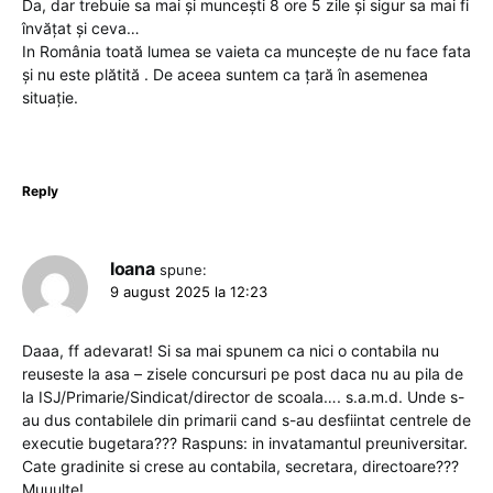
Da, dar trebuie sa mai și muncești 8 ore 5 zile și sigur sa mai fi
învățat și ceva…
In România toată lumea se vaieta ca muncește de nu face fata
și nu este plătită . De aceea suntem ca țară în asemenea
situație.
Reply
Ioana
spune:
9 august 2025 la 12:23
Daaa, ff adevarat! Si sa mai spunem ca nici o contabila nu
reuseste la asa – zisele concursuri pe post daca nu au pila de
la ISJ/Primarie/Sindicat/director de scoala…. s.a.m.d. Unde s-
au dus contabilele din primarii cand s-au desfiintat centrele de
executie bugetara??? Raspuns: in invatamantul preuniversitar.
Cate gradinite si crese au contabila, secretara, directoare???
Muuulte!