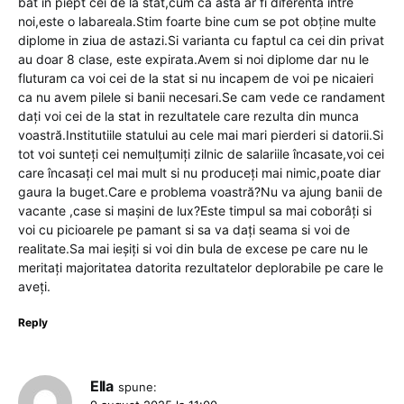
bat in piept cei de la stat,cum ca asta ar fi diferenta intre
noi,este o labareala.Stim foarte bine cum se pot obține multe
diplome in ziua de astazi.Si varianta cu faptul ca cei din privat
au doar 8 clase, este expirata.Avem si noi diplome dar nu le
fluturam ca voi cei de la stat si nu incapem de voi pe nicaieri
ca nu avem pilele si banii necesari.Se cam vede ce randament
dați voi cei de la stat in rezultatele care rezulta din munca
voastră.Institutiile statului au cele mai mari pierderi si datorii.Si
tot voi sunteți cei nemulțumiți zilnic de salariile încasate,voi cei
care încasați cel mai mult si nu produceți mai nimic,poate diar
gaura la buget.Care e problema voastră?Nu va ajung banii de
vacante ,case si mașini de lux?Este timpul sa mai coborâți si
voi cu picioarele pe pamant si sa va dați seama si voi de
realitate.Sa mai ieșiți si voi din bula de excese pe care nu le
meritați majoritatea datorita rezultatelor deplorabile pe care le
aveți.
Reply
Ella
spune: