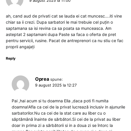
9 august 2025 la 11:00
ah, cand aud de privati cat se lauda ei cat muncesc….iti vine
chiar sa ii crezi. Dupa sarbatori le mai trebuie cel puțin o
saptamana sa isi revina ca sa poata sa munceasca. Am
asteptat 2 saptamani dupa Paste sa faca o oferta de pret
pentru servicii, rusine. Pacat de antreprenori ca nu stiu ce fac
proprii angajați
Reply
Oprea
spune:
9 august 2025 la 12:27
Pai ,hai acum si tu doamna Ella ,daca poti fi numita
doamna!Afla ca cei de la privat lucrează inclusiv in ajunurile
sarbatorilor.Nu ca cei de la stat care au liber cu o
săptămână înainte de sărbători.Si cei de la privat au liber
doar in prima zi a sărbătorii si in a doua zi se întorc la