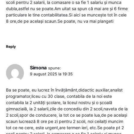
scoli pentru 2 salarii, la comasare o sa fie 1 salariu și munca
dubla,astfel nu se poate.Am uitat sa spun că mai are și 6 firme
particulare le tine contabilitatea.Si aici se muncește tot în cele
8 ore,de pe același scaun.Se poate, nu va mai plangeti
Reply
Simona
spune:
9 august 2025 la 19:35
Ba se poate, eu lucrez în învățământ,didactic auxiliar,analist
programator,liceu cu 30 clase, contabila de la noi este
contabila la 2 unități școlare, la liceul nostru și o școală
gimnazială, ia 2 salarii,zile de concediu din 2 scoli,naveta de la
2 scoli,spor de conducere, ia tot ce se poate lua,de pe același
scaun lucrează 8 ore pe zi pentru 2 scoli, noi ceilalți muncim
tot ce ne cere, este urgent,are termen ieri, etc.Se poate pt 2
scoli pentru 2 salarii, la comasare o sa fie 1 salariu și munca