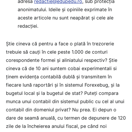
adresa
redactie@edupedu.ro
, sub protecția
anonimatului. Ideile și opiniile exprimate în
aceste articole nu sunt neapărat și cele ale
redacției.
Știe cineva că pentru a face o plată în trezorerie
trebuie să cauți în cele peste 1.000 de conturi
corespondente formei și aliniatului respectiv? Știe
cineva că de 10 ani suntem cobai experimentali si
ținem evidența contabilă dublă și transmitem în
fiecare lună raportări și în sistemul Forexebug, și la
bugetul local și la bugetul de stat? Puteți compara
munca unui contabil din sistemul public cu cel al unui
contabil din domeniul privat? Nu prea. Ei depun o
dare de seamă anuală, cu termen de depunere de 120
zile de la încheierea anului fiscal, pe când noi