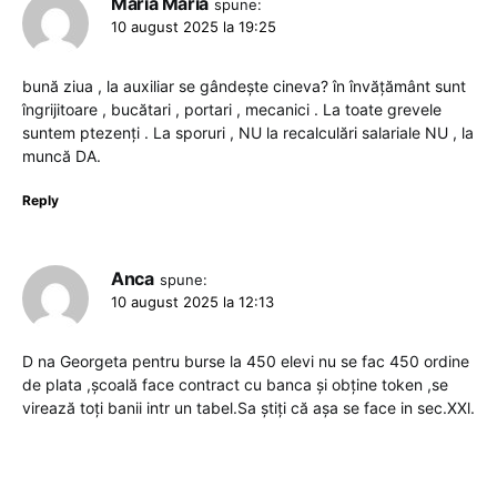
Maria Maria
spune:
10 august 2025 la 19:25
bună ziua , la auxiliar se gândește cineva? în învățământ sunt
îngrijitoare , bucătari , portari , mecanici . La toate grevele
suntem ptezenți . La sporuri , NU la recalculări salariale NU , la
muncă DA.
Reply
Anca
spune:
10 august 2025 la 12:13
D na Georgeta pentru burse la 450 elevi nu se fac 450 ordine
de plata ,școală face contract cu banca și obține token ,se
virează toți banii intr un tabel.Sa știți că așa se face in sec.XXl.