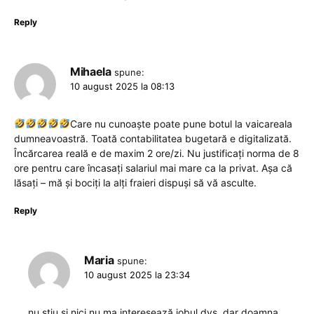
Reply
Mihaela
spune:
10 august 2025 la 08:13
Care nu cunoaște poate pune botul la vaicareala
dumneavoastră. Toată contabilitatea bugetară e digitalizată.
Încărcarea reală e de maxim 2 ore/zi. Nu justificați norma de 8
ore pentru care încasați salariul mai mare ca la privat. Așa că
lăsați – mă și bociți la alți fraieri dispuși să vă asculte.
Reply
Maria
spune:
10 august 2025 la 23:34
nu stiu si nici nu ma interesează jobul dvs, dar doamna