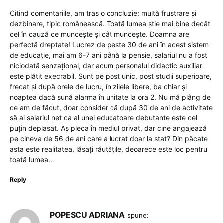
Citind comentariile, am tras o concluzie: multă frustrare și
dezbinare, tipic românească. Toată lumea știe mai bine decât
cel în cauză ce muncește și cât muncește. Doamna are
perfectă dreptate! Lucrez de peste 30 de ani în acest sistem
de educație, mai am 6-7 ani până la pensie, salariul nu a fost
niciodată senzațional, dar acum personalul didactic auxiliar
este plătit execrabil. Sunt pe post unic, post studii superioare,
frecat și după orele de lucru, în zilele libere, ba chiar și
noaptea dacă sună alarma în unitate la ora 2. Nu mă plâng de
ce am de făcut, doar consider că după 30 de ani de activitate
să ai salariul net ca al unei educatoare debutante este cel
puțin deplasat. Aș pleca în mediul privat, dar cine angajează
pe cineva de 56 de ani care a lucrat doar la stat? Din păcate
asta este realitatea, lăsați răutățile, deoarece este loc pentru
toată lumea…
Reply
POPESCU ADRIANA
spune: