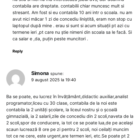
contabila are dreptate. contabilii chiar muncesc mult si
stresant. Am fost si eu contabila 10 ani intr o scoala. nu am
avut nici măcar 1 zi de concediu liniștită, eram non stop cu
laptopul după mine . erau si sunt si acum situații pt azi cu
termene ieri ,pt care nu știe nimeni din scoala sa le facă. Si
ca salar e ,da, puțin peste muncitori .
Reply
Simona
spune:
9 august 2025 la 19:40
Ba se poate, eu lucrez în învățământ,didactic auxiliar,analist
programator,liceu cu 30 clase, contabila de la noi este
contabila la 2 unități școlare, la liceul nostru și o școală
gimnazială, ia 2 salarii,zile de concediu din 2 scoli,naveta de la
2 scoli,spor de conducere, ia tot ce se poate lua,de pe același
scaun lucrează 8 ore pe zi pentru 2 scoli, noi ceilalți muncim
tot ce ne cere, este urgent,are termen ieri, etc.Se poate pt 2