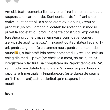
Am citit toate comentariile, nu vreau si nu imi permit sa dau un
raspuns la oricare din ele. Sunt contabil de “nn”, ani si de
cativa ,sunt contabil la o scoala(am avut doua), vreau sa
precizez ,ca am lucrat ca si contabil/director ec in mediul
privat la societati cu profiluri diferite:constructii, exploatare
forestiera si comert masa lemnoasa,panificatie ,comert
,servicii de asist turistica.Am inceput contabilitatea facand T-
uri, pentru a genera(e un termen nou , pentru perioada de
atunci
), o balanta!! Prin acest comentariu, vreau sa invit un
coleg din mediul privat(pe cheltuiala mea), sa ma ajute sa
inregistram o factura, sa completam un Raport tehnic-PNRAS,
sa introducem datele financiare in SIIR-macar pe o luna si o
raportare trimestriala in Finantare.org(este darea de seama,
un “fel” de bilant) astept doritori ,prin raspuns la comentariul
meu!!!
Reply