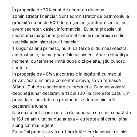
În proporție de 70% sunt de acord cu doamna
administrator financiar. Sunt administrator de patrimoniu la
grădiniță cu peste 500 de preșcolari și anteprescolari; nu
avem secretar, casier, informaticial. Eu sunt și casier, și
secretar și magaziner și informatician si mai preiau si din
sarcinile adminiatratorul financiar
1 singur salariu primesc, nu 4. La fel ca și dumneavoastră,
am post unic, nu ma poate înlocui nimeni. Apar n situații pe
moment, cu termene limită după o zi pe alta, știu cunosc
spetele.
În proporție de 40% va contrazic în legătură cu mediul
privat. Așa cum am a comentat cineva, sa va ferească
Sfântul Duh de o societate cu producție. Dumneavoastră
depuneți lunar declarațiile 112 și 100 (la cine este cazul), în
privat la o societate cu producție se depun minim 5
declarațiile lunare.
Nici eu nu pot sa îmi iau o zi de concediu ca sunt sunată de
la ISJ ca am uitat sa duc anexa 4 cu laptele și cornul și sa
ajung cât mai urgent.
Eu nu îmi permit sa vin cu 1 ora întârziere la serviciu și nici