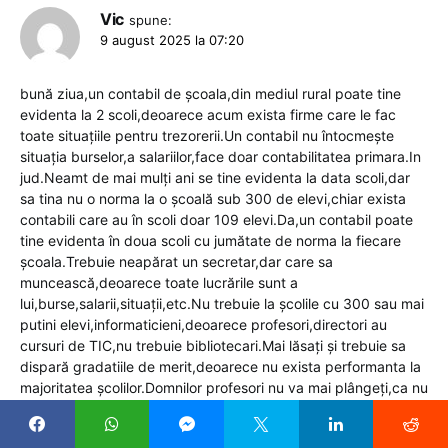
Vic
spune:
9 august 2025 la 07:20
bună ziua,un contabil de școala,din mediul rural poate tine
evidenta la 2 scoli,deoarece acum exista firme care le fac
toate situațiile pentru trezorerii.Un contabil nu întocmește
situația burselor,a salariilor,face doar contabilitatea primara.In
jud.Neamt de mai mulți ani se tine evidenta la data scoli,dar
sa tina nu o norma la o școală sub 300 de elevi,chiar exista
contabili care au în scoli doar 109 elevi.Da,un contabil poate
tine evidenta în doua scoli cu jumătate de norma la fiecare
școala.Trebuie neapărat un secretar,dar care sa
muncească,deoarece toate lucrările sunt a
lui,burse,salarii,situații,etc.Nu trebuie la școlile cu 300 sau mai
putini elevi,informaticieni,deoarece profesori,directori au
cursuri de TIC,nu trebuie bibliotecari.Mai lăsați și trebuie sa
dispară gradatiile de merit,deoarece nu exista performanta la
majoritatea școlilor.Domnilor profesori nu va mai plângeți,ca nu
se mau fac ore ca înainte,salariile sunt destul de frumoase,iar
gradația de merit e pentru ceea ce aveți în fisa