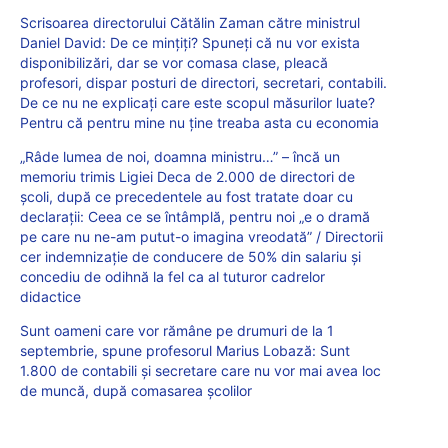
Scrisoarea directorului Cătălin Zaman către ministrul
Daniel David: De ce mințiți? Spuneți că nu vor exista
disponibilizări, dar se vor comasa clase, pleacă
profesori, dispar posturi de directori, secretari, contabili.
De ce nu ne explicați care este scopul măsurilor luate?
Pentru că pentru mine nu ține treaba asta cu economia
„Râde lumea de noi, doamna ministru…” – încă un
memoriu trimis Ligiei Deca de 2.000 de directori de
școli, după ce precedentele au fost tratate doar cu
declarații: Ceea ce se întâmplă, pentru noi „e o dramă
pe care nu ne-am putut-o imagina vreodată” / Directorii
cer indemnizație de conducere de 50% din salariu și
concediu de odihnă la fel ca al tuturor cadrelor
didactice
Sunt oameni care vor rămâne pe drumuri de la 1
septembrie, spune profesorul Marius Lobază: Sunt
1.800 de contabili și secretare care nu vor mai avea loc
de muncă, după comasarea școlilor