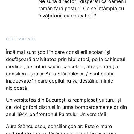
Ne sună directorii disperați că oamenii
rămân fără posturi. Ce se întâmplă cu
învățătorii, cu educatorii?
CELE MAI NOI
Încă mai sunt școli în care consilierii școlari își
desfășoară activitatea prin biblioteci, pe la cabinetul
medical, pe holuri sau în cancelarii, atrage atenția
consilierul școlar Aura Stănculescu / Sunt spații
inadecvate în care copilul nu va destăinui nimic
niciodată
Universitatea din București a reamplasat vulturul și
cei doi grifoni distruși în urma bombardamentelor din
anul 1944 pe frontonul Palatului Universității
Aura Stănculescu, consilier școlar: Este o mare
nedreptate să nu-i lăsăm pe copii să fie așa cum