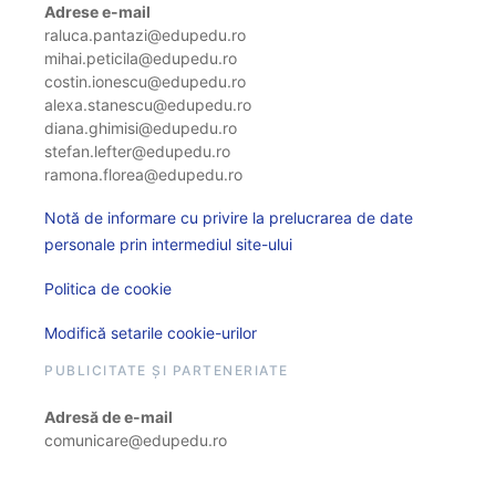
Adrese e-mail
raluca.pantazi@edupedu.ro
mihai.peticila@edupedu.ro
costin.ionescu@edupedu.ro
alexa.stanescu@edupedu.ro
diana.ghimisi@edupedu.ro
stefan.lefter@edupedu.ro
ramona.florea@edupedu.ro
Notă de informare cu privire la prelucrarea de date
personale prin intermediul site-ului
Politica de cookie
Modifică setarile cookie-urilor
PUBLICITATE ȘI PARTENERIATE
Adresă de e-mail
comunicare@edupedu.ro