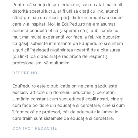
Pentru că scrieți despre educație, sau cu atât mai mult
datorită acestui lucru, ar fi util să citați cu link, atunci
când preluați un articol, părți dintr-un articol sau o idee
care v-a inspirat. Noi, la EduPedu.ro ne-am asumat
această conduită etică și sperăm că și publicațiile cu
mult mai multă experiență vor face la fel. Ne bucurăm
că găsiți subiecte interesante pe Edupedu.ro și suntem
siguri că înțelegeți rugămintea noastră de a cita sursa
(cu link), ca o declarație reciprocă de respect și
profesionalism. Vă mulțumim!
DESPRE NOI
EduPedu.ro este o publicație online care găzduiește
exclusiv articole din domeniul educației și cercetării.
Urmărim constant cum sunt educați copiii noștri, cine și
cum face politicile din educație și cercetare, cine și cum
îi formează pe profesori, cât de adecvate la lumea în
care trăim sunt sistemele de educație și cercetare.
CONTACT REDACȚIE