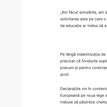
„Am făcut simulările, am
solicitarea asta pe care o
de educație ar trebui să a
Pe lângă indemnizația de d
precizat că fondurile supl
precum și pentru corectare
școli.
Declarațiile vin în contex
Europeană pe noua lege a s
trebuie să păstreze cheltu