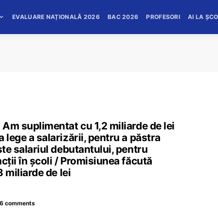
EVALUARE NAȚIONALĂ 2026
BAC 2026
PROFESORI
AI LA ȘC
 Am suplimentat cu 1,2 miliarde de lei
 lege a salarizării, pentru a păstra
ște salariul debutantului, pentru
cții în școli / Promisiunea făcută
8 miliarde de lei
16 comments