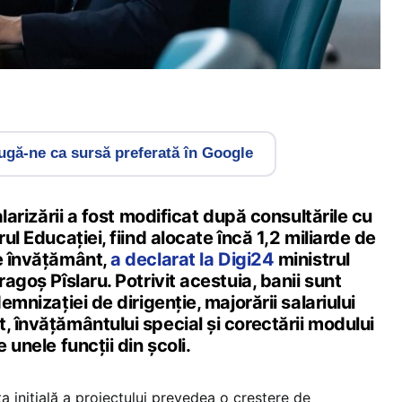
gă-ne ca sursă preferată în Google
salarizării a fost modificat după consultările cu
rul Educației, fiind alocate încă 1,2 miliarde de
de învățământ,
a declarat la Digi24
ministrul
ragoș Pîslaru. Potrivit acestuia, banii sunt
demnizației de dirigenție, majorării salariului
, învățământului special și corectării modului
 unele funcții din școli.
nta inițială a proiectului prevedea o creștere de