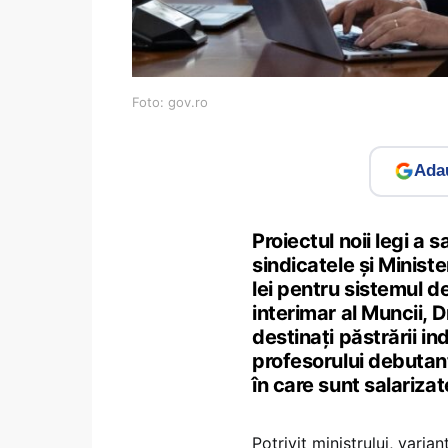
Foto: gov.ro
Adau
Proiectul noii legi a 
sindicatele și Ministe
lei pentru sistemul 
interimar al Muncii, D
destinați păstrării in
profesorului debutant
în care sunt salarizate
Potrivit ministrului, varia