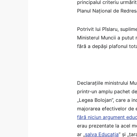
principalul criteriu urmă
Planul Național de Redresa
Potrivit lui Pîslaru, supli
Ministerul Muncii a putut r
fără a depăși plafonul to
Declarațiile ministrului M
printr-un amplu pachet de
„Legea Bolojan”, care a in
majorarea efectivelor de e
fără niciun argument educa
erau prezentate la acel mo
ar „
salva Educația
” și „ța