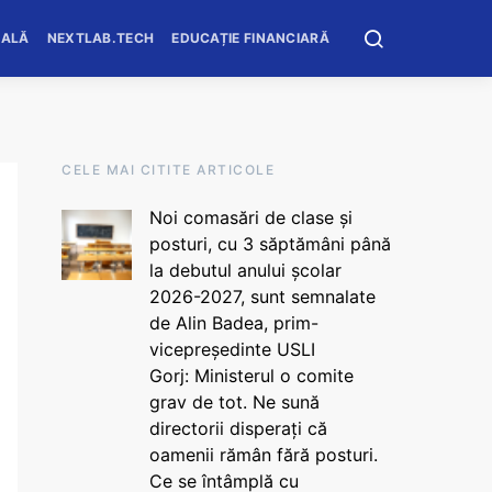
OALĂ
NEXTLAB.TECH
EDUCAȚIE FINANCIARĂ
CELE MAI CITITE ARTICOLE
Noi comasări de clase și
posturi, cu 3 săptămâni până
la debutul anului școlar
2026-2027, sunt semnalate
de Alin Badea, prim-
vicepreședinte USLI
Gorj: Ministerul o comite
grav de tot. Ne sună
directorii disperați că
oamenii rămân fără posturi.
Ce se întâmplă cu