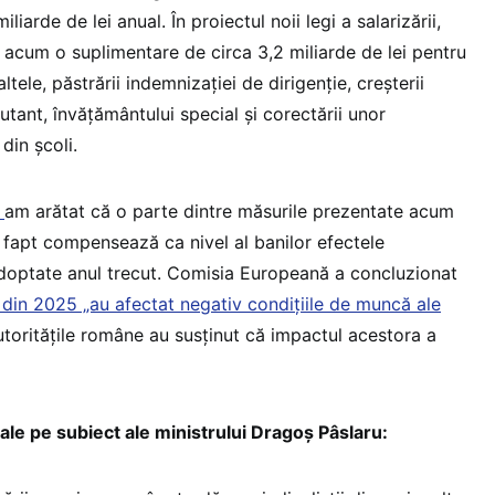
liarde de lei anual. În proiectul noii legi a salarizării,
 acum o suplimentare de circa 3,2 miliarde de lei pentru
ltele, păstrării indemnizației de dirigenție, creșterii
butant, învățământului special și corectării unor
din școli.
,
am arătat că o parte dintre măsurile prezentate acum
e fapt compensează ca nivel al banilor efectele
 adoptate anul trecut. Comisia Europeană a concluzionat
e din 2025 „au afectat negativ condițiile de muncă ale
utoritățile române au susținut că impactul acestora a
ale pe subiect ale ministrului Dragoș Pâslaru: