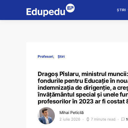
ȘTIRI
Profesori
Știri
Dragoș Pîslaru, ministrul muncii:
fondurile pentru Educație în noua
indemnizația de dirigenție, a cre
învățământul special și unele fun
profesorilor în 2023 ar fi costat 
Mihai Peticilă
2 iulie 2026
7 minute read