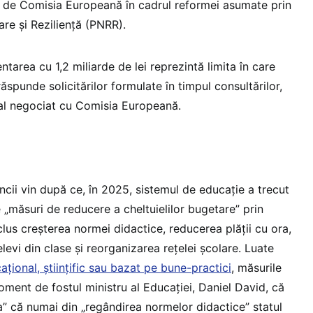
rit de Comisia Europeană în cadrul reformei asumate prin
re și Reziliență (PNRR).
mentarea cu 1,2 miliarde de lei reprezintă limita în care
ăspunde solicitărilor formulate în timpul consultărilor,
tal negociat cu Comisia Europeană.
uncii vin după ce, în 2025, sistemul de educație a trecut
 „măsuri de reducere a cheltuielilor bugetare” prin
clus creșterea normei didactice, reducerea plății cu ora,
levi din clase și reorganizarea rețelei școlare. Luate
țional, științific sau bazat pe bune-practici
, măsurile
ment de fostul ministru al Educației, Daniel David, că
ra” că numai din „regândirea normelor didactice” statul