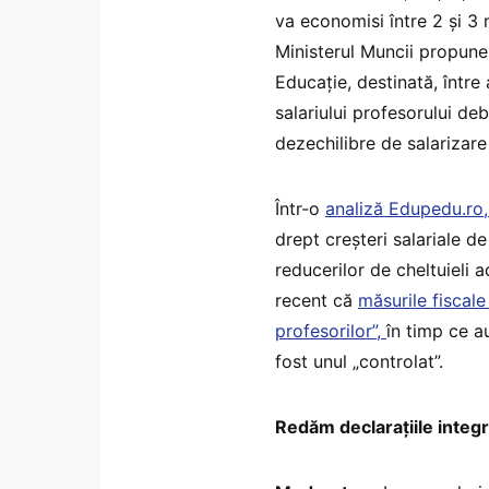
va economisi între 2 și 3 mi
Ministerul Muncii propune
Educație, destinată, între a
salariului profesorului de
dezechilibre de salarizare 
Într-o
analiză Edupedu.ro
drept creșteri salariale d
reducerilor de cheltuieli
recent că
măsurile fiscal
profesorilor”,
în timp ce a
fost unul „controlat”.
Redăm declarațiile integr