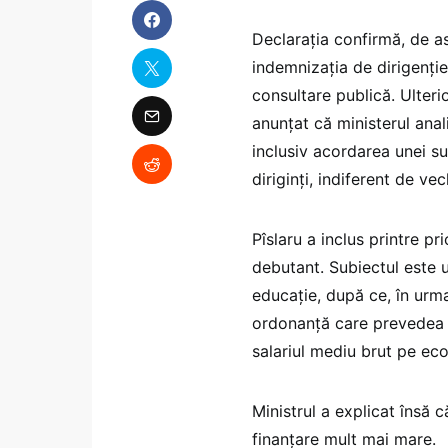
Declarația confirmă, de a
indemnizația de dirigenție
consultare publică. Ulteri
anunțat că ministerul ana
inclusiv acordarea unei su
diriginți, indiferent de ve
Pîslaru a inclus printre pri
debutant. Subiectul este u
educație, după ce, în urm
ordonanță care prevedea c
salariul mediu brut pe eco
Ministrul a explicat însă c
finanțare mult mai mare.