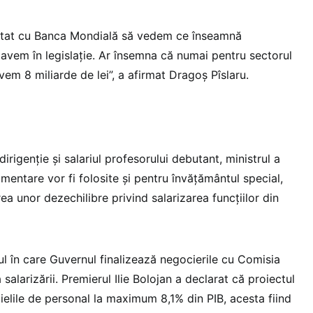
 stat cu Banca Mondială să vedem ce înseamnă
 avem în legislație. Ar însemna că numai pentru sectorul
vem 8 miliarde de lei”, a afirmat Dragoș Pîslaru.
irigenție și salariul profesorului debutant, ministrul a
imentare vor fi folosite și pentru învățământul special,
a unor dezechilibre privind salarizarea funcțiilor din
tul în care Guvernul finalizează negocierile cu Comisia
alarizării. Premierul Ilie Bolojan a declarat că proiectul
ielile de personal la maximum 8,1% din PIB, acesta fiind