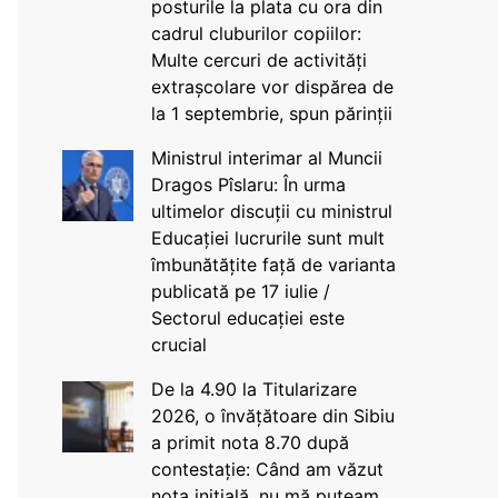
posturile la plata cu ora din
cadrul cluburilor copiilor:
Multe cercuri de activități
extrașcolare vor dispărea de
la 1 septembrie, spun părinții
Ministrul interimar al Muncii
Dragos Pîslaru: În urma
ultimelor discuții cu ministrul
Educației lucrurile sunt mult
îmbunătățite față de varianta
publicată pe 17 iulie /
Sectorul educației este
crucial
De la 4.90 la Titularizare
2026, o învățătoare din Sibiu
a primit nota 8.70 după
contestație: Când am văzut
nota inițială, nu mă puteam