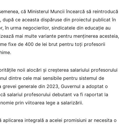
semenea, că Ministerul Muncii încearcă să reintroducă
, după ce aceasta dispăruse din proiectul publicat în
or, în urma negocierilor, sindicatele din educație au
lizează mai multe variante pentru menținerea acesteia,
me fixe de 400 de lei brut pentru toți profesorii
chime.
oritățile noii alocări și creșterea salariului profesorului
nul dintre cele mai sensibile pentru sistemul de
a grevei generale din 2023, Guvernul a adoptat o
ă salariul profesorului debutant va fi raportat la
nomie prin viitoarea lege a salarizării.
ă aplicarea integrală a acelei promisiuni ar necesita o