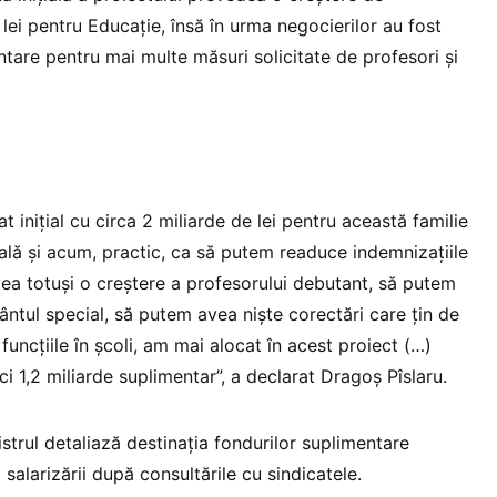
lei pentru Educație, însă în urma negocierilor au fost
tare pentru mai multe măsuri solicitate de profesori și
t inițial cu circa 2 miliarde de lei pentru această familie
ială și acum, practic, ca să putem readuce indemnizațiile
vea totuși o creștere a profesorului debutant, să putem
tul special, să putem avea niște corectări care țin de
funcțiile în școli, am mai alocat în acest proiect (…)
ci 1,2 miliarde suplimentar”, a declarat Dragoș Pîslaru.
trul detaliază destinația fondurilor suplimentare
i salarizării după consultările cu sindicatele.