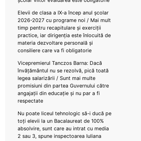
școlar viitor evaluarea este obligatorie
Elevii de clasa a IX-a încep anul școlar
2026-2027 cu programe noi / Mai mult
timp pentru recapitulare și exerciții
practice, iar dirigenția este înlocuită de
materia dezvoltare personală și
consiliere care va fi obligatorie
Vicepremierul Tanczos Barna: Dacă
învățământul nu se rezolvă, pică toată
legea salarizării / Sunt mai multe
promisiuni din partea Guvernului către
angajații din educație și nu par a fi
respectate
Nu poate liceul tehnologic să-i ducă pe
toți elevii la un Bacalaureat de 100%
absolvire, sunt care au intrat cu media
2 sau 3, spune inspectoarea Iuliana