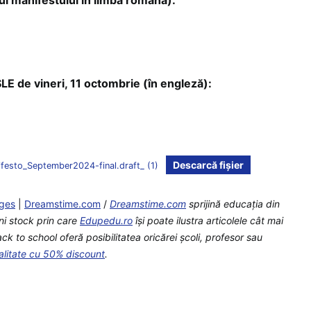
 de vineri, 11 octombrie (în engleză):
Descarcă fișier
ifesto_September2024-final.draft_ (1)
ges
|
Dreamstime.com
/
Dreamstime.com
sprijină educaţia din
ni stock prin care
Edupedu.ro
îşi poate ilustra articolele cât mai
k to school oferă posibilitatea oricărei școli, profesor sau
alitate cu 50% discount
.