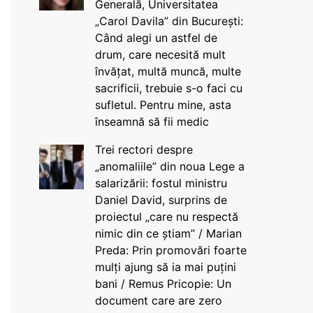
Generală, Universitatea
„Carol Davila” din București:
Când alegi un astfel de
drum, care necesită mult
învățat, multă muncă, multe
sacrificii, trebuie s-o faci cu
sufletul. Pentru mine, asta
înseamnă să fii medic
Trei rectori despre
„anomaliile” din noua Lege a
salarizării: fostul ministru
Daniel David, surprins de
proiectul „care nu respectă
nimic din ce știam” / Marian
Preda: Prin promovări foarte
mulți ajung să ia mai puțini
bani / Remus Pricopie: Un
document care are zero