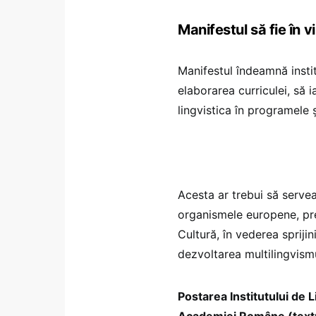
Manifestul să fie în v
Manifestul îndeamnă insti
elaborarea curriculei, să 
lingvistica în programele 
Acesta ar trebui să servea
organismele europene, pr
Cultură, în vederea sprijin
dezvoltarea multilingvismu
Postarea Institutului de L
Academiei Române (textul