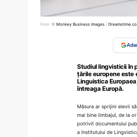
Foto: ©
Monkey Business Images
|
Dreamstime.c
Adau
Studiul lingvisticii î
țările europene este 
Linguistica Europaea, 
întreaga Europă.
Măsura ar sprijini elevii s
mai bine limbajul, de la o
potrivit documentului pub
a Institutului de Lingvist