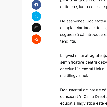
cotidiene, lucru ce le-ar s
De asemenea, Societatea 
olimpiadelor locale de lin
sugerează că introducerea 
tendință.
Lingviștii mai atrag atenți
semnificative pentru dezvol
coeziunii în cadrul Uniun
multilingvismul.
Documentul amintește că m
consacrat în Carta Dreptu
educația lingvistică este e