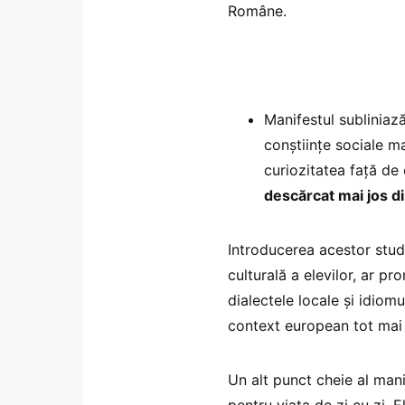
Române.
Manifestul subliniază
conștiințe sociale ma
curiozitatea față de
descărcat mai jos di
Introducerea acestor studi
culturală a elevilor, ar pr
dialectele locale și idiomu
context european tot mai 
Un alt punct cheie al mani
pentru viața de zi cu zi. 