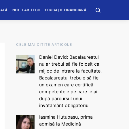
OALĂ
NEXTLAB.TECH
EDUCAȚIE FINANCIARĂ
CELE MAI CITITE ARTICOLE
Daniel David: Bacalaureatul
nu ar trebui să fie folosit ca
mijloc de intrare la facultate.
Bacalaureatul trebuie să fie
un examen care certifică
competențele pe care le ai
după parcursul unui
învățământ obligatoriu
Iasmina Huțupașu, prima
admisă la Medicină