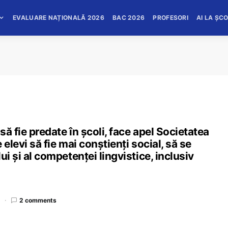
EVALUARE NAȚIONALĂ 2026
BAC 2026
PROFESORI
AI LA ȘC
să fie predate în școli, face apel Societatea
 elevi să fie mai conștienți social, să se
i și al competenței lingvistice, inclusiv
d
2 comments