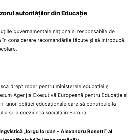
izorul autorităților din Educație
tuțiile guvernamentale naționale, responsabile de
ia în considerare recomandările făcute și să introducă
școlare.
scă drept reper pentru ministerele educației și
ecum Agenția Executivă Europeană pentru Educație și
irii unor politici educaționale care să contribuie la
lui și la coeziunea socială în Europa.
ingvistică „Iorgu Iordan – Alexandru Rosetti” al
 manifestului în limba română):