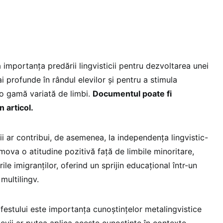
 importanța predării lingvisticii pentru dezvoltarea unei
i profunde în rândul elevilor și pentru a stimula
 o gamă variată de limbi.
Documentul poate fi
n articol.
i ar contribui, de asemenea, la independența lingvistic-
omova o atitudine pozitivă față de limbile minoritare,
rile imigranților, oferind un sprijin educațional într-un
multilingv.
festului este importanța cunoștințelor metalingvistice
Elevii ar putea aplica aceste cunoștințe în contexte