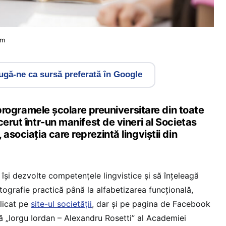
om
gă-ne ca sursă preferată în Google
n programele școlare preuniversitare din toate
cerut într-un manifest de vineri al Societas
asociația care reprezintă lingviștii din
ă își dezvolte competențele lingvistice și să înțeleagă
rtografie practică până la alfabetizarea funcțională,
licat pe
site-ul societății
, dar și pe pagina de Facebook
ică „Iorgu Iordan – Alexandru Rosetti” al Academiei