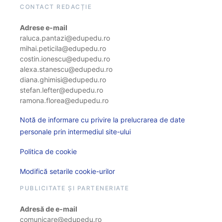
CONTACT REDACȚIE
Adrese e-mail
raluca.pantazi@edupedu.ro
mihai.peticila@edupedu.ro
costin.ionescu@edupedu.ro
alexa.stanescu@edupedu.ro
diana.ghimisi@edupedu.ro
stefan.lefter@edupedu.ro
ramona.florea@edupedu.ro
Notă de informare cu privire la prelucrarea de date
personale prin intermediul site-ului
Politica de cookie
Modifică setarile cookie-urilor
PUBLICITATE ȘI PARTENERIATE
Adresă de e-mail
comunicare@edupedu.ro