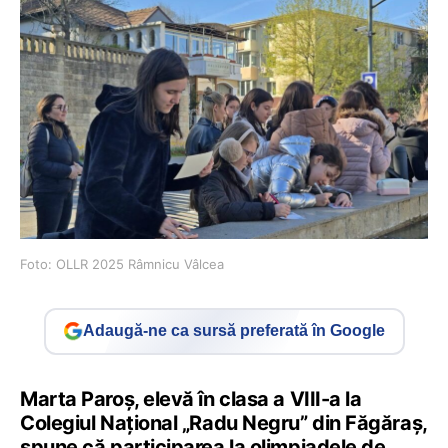
Foto: OLLR 2025 Râmnicu Vâlcea
Adaugă-ne ca sursă preferată în Google
Marta Paroș, elevă în clasa a VIII-a la
Colegiul Național „Radu Negru” din Făgăraș,
spune că participarea la olimpiadele de