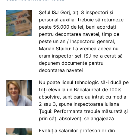
Șeful ISJ Gorj, alți 8 inspectori și
personal auxiliar trebuie să returneze
peste 55.000 de lei, bani acordați
pentru decontarea navetei, timp de
peste un an / Inspectorul general,
Marian Staicu: La vremea aceea nu
eram inspector șef. ISJ ne-a cerut să
depunem documente pentru
decontarea navetei
Nu poate liceul tehnologic să-i ducă pe
toți elevii la un Bacalaureat de 100%
absolvire, sunt care au intrat cu media
2 sau 3, spune inspectoarea Iuliana
Țugui: Performanța trebuie măsurată și
prin câți absolvenți se angajează
Evoluția salariilor profesorilor din