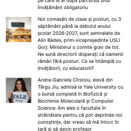
pe care le ai după parcursul unui
învățământ obligatoriu
Noi comasări de clase și posturi, cu 3
săptămâni până la debutul anului
școlar 2026-2027, sunt semnalate de
Alin Badea, prim-vicepreședinte USLI
Gorj: Ministerul o comite grav de tot.
Ne sună directorii disperați că oamenii
rămân fără posturi. Ce se întâmplă cu
învățătorii, cu educatorii?
Andra-Gabriela Cîrstoiu, elevă din
Târgu Jiu, admisă la Yale University cu
o bursă completă în Biofizică și
Biochimie Moleculară și Computer
Science: Am ales o facultate în
străinătate pentru că pot deprinde noi
cunoștințe, dar vreau să mă întorc în
țară și să devin profesor