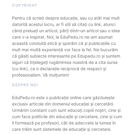
COPYRIGHT
Pentru că scrieți despre educație, sau cu atât mai mult
datorită acestui lucru, ar fi util să citați cu link, atunci
când preluați un articol, părți dintr-un articol sau o idee
care v-a inspirat. Noi, la EduPedu.ro ne-am asumat
această conduită etică și sperăm că și publicațiile cu
mult mai multă experiență vor face la fel. Ne bucurăm
că găsiți subiecte interesante pe Edupedu.ro și suntem
siguri că înțelegeți rugămintea noastră de a cita sursa
(cu link), ca o declarație reciprocă de respect și
profesionalism. Vă mulțumim!
DESPRE NOI
EduPedu.ro este o publicație online care găzduiește
exclusiv articole din domeniul educației și cercetării.
Urmărim constant cum sunt educați copiii noștri, cine și
cum face politicile din educație și cercetare, cine și cum
îi formează pe profesori, cât de adecvate la lumea în
care trăim sunt sistemele de educație și cercetare.