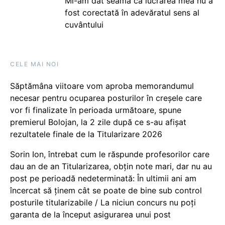
Mi-am dat seama că lucrarea mea nu a
fost corectată în adevăratul sens al
cuvântului
CELE MAI NOI
Săptămâna viitoare vom aproba memorandumul
necesar pentru ocuparea posturilor în creșele care
vor fi finalizate în perioada următoare, spune
premierul Bolojan, la 2 zile după ce s-au afișat
rezultatele finale de la Titularizare 2026
Sorin Ion, întrebat cum le răspunde profesorilor care
dau an de an Titularizarea, obțin note mari, dar nu au
post pe perioadă nedeterminată: În ultimii ani am
încercat să ținem cât se poate de bine sub control
posturile titularizabile / La niciun concurs nu poți
garanta de la început asigurarea unui post