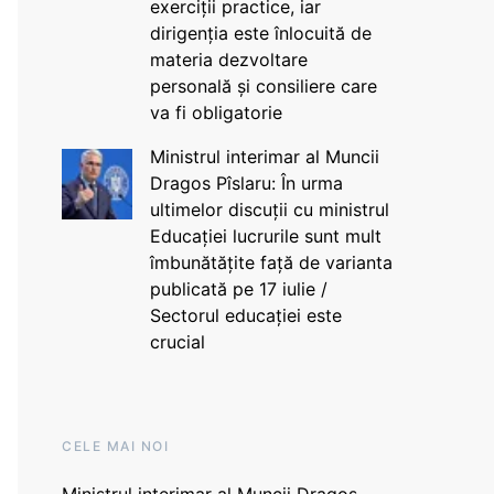
exerciții practice, iar
dirigenția este înlocuită de
materia dezvoltare
personală și consiliere care
va fi obligatorie
Ministrul interimar al Muncii
Dragos Pîslaru: În urma
ultimelor discuții cu ministrul
Educației lucrurile sunt mult
îmbunătățite față de varianta
publicată pe 17 iulie /
Sectorul educației este
crucial
CELE MAI NOI