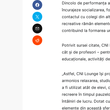
Dincolo de performanța a
încurajeze socializarea, f
contactul cu colegi din alt
recreative rămân elemente
contribuind la formarea unor
Potrivit sursei citate, CNI
cât și de profesori – pen
educaționale, activități de
„Astfel, CNI Lounge își pr
armonios relaxarea, studiu
a fi utilizat atât de elev
recreere în timpul pauzelo
întâlniri de lucru. Dotat c
elemente din această sfer