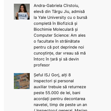
Andra-Gabriela Cîrstoiu,
elevă din Târgu Jiu, admisă
la Yale University cu o bursă
completă în Biofizică și
Biochimie Moleculară și
Computer Science: Am ales
o facultate în străinătate
pentru că pot deprinde noi
cunoștințe, dar vreau să mă
întorc în țară și să devin
profesor
Șeful ISJ Gorj, alți 8
inspectori și personal
auxiliar trebuie să returneze
peste 55.000 de lei, bani
acordați pentru decontarea
navetei, timp de peste un an
/ Inspectorul general, Marian