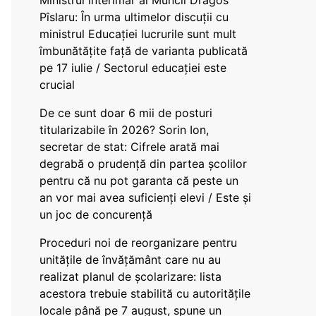
Ministrul interimar al Muncii Dragos
Pîslaru: În urma ultimelor discuții cu
ministrul Educației lucrurile sunt mult
îmbunătățite față de varianta publicată
pe 17 iulie / Sectorul educației este
crucial
De ce sunt doar 6 mii de posturi
titularizabile în 2026? Sorin Ion,
secretar de stat: Cifrele arată mai
degrabă o prudență din partea școlilor
pentru că nu pot garanta că peste un
an vor mai avea suficienți elevi / Este și
un joc de concurență
Proceduri noi de reorganizare pentru
unitățile de învățământ care nu au
realizat planul de școlarizare: lista
acestora trebuie stabilită cu autoritățile
locale până pe 7 august, spune un