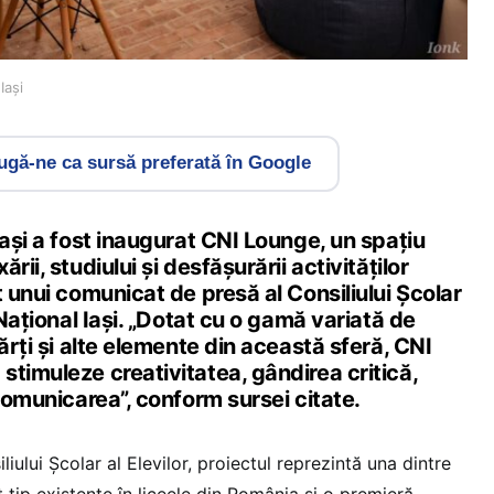
Iași
gă-ne ca sursă preferată în Google
Iași a fost inaugurat CNI Lounge, un spațiu
rii, studiului și desfășurării activităților
t unui comunicat de presă al Consiliului Școlar
 Național Iași. „Dotat cu o gamă variată de
ărți și alte elemente din această sferă, CNI
timuleze creativitatea, gândirea critică,
 comunicarea”, conform sursei citate.
iliului Școlar al Elevilor, proiectul reprezintă una dintre
t tip existente în liceele din România și o premieră