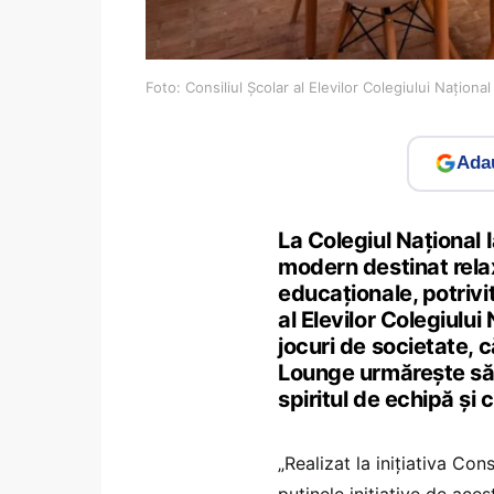
Foto: Consiliul Școlar al Elevilor Colegiului Național 
Adau
La Colegiul Național 
modern destinat relaxă
educaționale, potrivi
al Elevilor Colegiului
jocuri de societate, c
Lounge urmărește să s
spiritul de echipă și
„Realizat la inițiativa Cons
puținele inițiative de aces