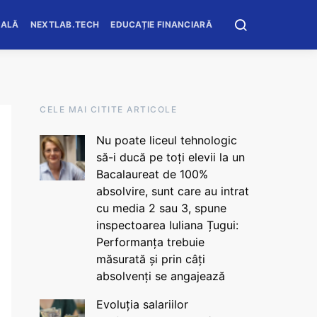
OALĂ
NEXTLAB.TECH
EDUCAȚIE FINANCIARĂ
CELE MAI CITITE ARTICOLE
Nu poate liceul tehnologic
să-i ducă pe toți elevii la un
Bacalaureat de 100%
absolvire, sunt care au intrat
cu media 2 sau 3, spune
inspectoarea Iuliana Țugui:
Performanța trebuie
măsurată și prin câți
absolvenți se angajează
Evoluția salariilor