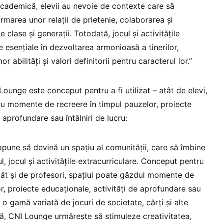
cademică, elevii au nevoie de contexte care să
ormarea unor relații de prietenie, colaborarea și
e clase și generații. Totodată, jocul și activitățile
 esențiale în dezvoltarea armonioasă a tinerilor,
 abilități și valori definitorii pentru caracterul lor.”
 Lounge este conceput pentru a fi utilizat – atât de elevi,
tru momente de recreere în timpul pauzelor, proiecte
 aprofundare sau întâlniri de lucru:
opune să devină un spațiu al comunității, care să îmbine
l, jocul și activitățile extracurriculare. Conceput pentru
i, cât și de profesori, spațiul poate găzdui momente de
r, proiecte educaționale, activități de aprofundare sau
u o gamă variată de jocuri de societate, cărți și alte
ă, CNI Lounge urmărește să stimuleze creativitatea,