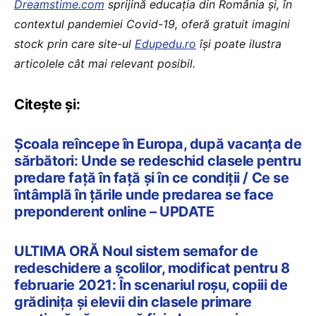
Dreamstime.com
sprijină educaţia din România şi, în
contextul pandemiei Covid-19, oferă gratuit imagini
stock prin care site-ul
Edupedu.ro
îşi poate ilustra
articolele cât mai relevant posibil.
Citește și:
Școala reîncepe în Europa, după vacanța de
sărbători: Unde se redeschid clasele pentru
predare față în față și în ce condiții / Ce se
întâmplă în țările unde predarea se face
preponderent online – UPDATE
ULTIMA ORĂ Noul sistem semafor de
redeschidere a școlilor, modificat pentru 8
februarie 2021: În scenariul roșu, copiii de
grădinița și elevii din clasele primare