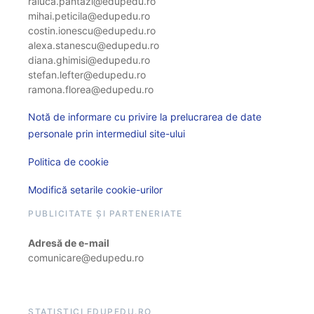
raluca.pantazi@edupedu.ro
mihai.peticila@edupedu.ro
costin.ionescu@edupedu.ro
alexa.stanescu@edupedu.ro
diana.ghimisi@edupedu.ro
stefan.lefter@edupedu.ro
ramona.florea@edupedu.ro
Notă de informare cu privire la prelucrarea de date
personale prin intermediul site-ului
Politica de cookie
Modifică setarile cookie-urilor
PUBLICITATE ȘI PARTENERIATE
Adresă de e-mail
comunicare@edupedu.ro
STATISTICI EDUPEDU.RO