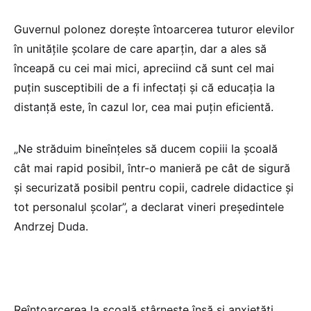
Guvernul polonez doreşte întoarcerea tuturor elevilor
în unităţile şcolare de care aparţin, dar a ales să
înceapă cu cei mai mici, apreciind că sunt cel mai
puţin susceptibili de a fi infectaţi şi că educaţia la
distanţă este, în cazul lor, cea mai puţin eficientă.
„Ne străduim bineînţeles să ducem copiii la şcoală
cât mai rapid posibil, într-o manieră pe cât de sigură
şi securizată posibil pentru copii, cadrele didactice şi
tot personalul şcolar”, a declarat vineri preşedintele
Andrzej Duda.
Reîntoarcerea la şcoală stârneşte însă şi anxietăţi.