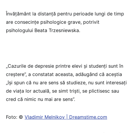
Învăţământ la distanţă pentru perioade lungi de timp
are consecinţe psihologice grave, potrivit
psihologului Beata Trzesniewska.
„Cazurile de depresie printre elevi şi studenţi sunt în
creştere”, a constatat aceasta, adăugând că aceştia
„îşi spun că nu are sens să studieze, nu sunt interesaţi
de viaţa lor actuală, se simt trişti, se plictisesc sau
cred că nimic nu mai are sens”.
Foto: ©
Vladimir Melnikov | Dreamstime.com