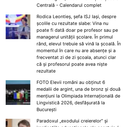
Centrală - Calendarul complet
Rodica Leontieș, șefa ISJ Iași, despre
școlile cu rezultate slabe: Vina nu
poate fi dată doar pe profesor sau pe
managerul unității școlare. În primul
rând, elevul trebuie să vină la școală. În
momentul în care nu are absențe și a
frecventat zi de zi școala, atunci clar
că și profesorul poate avea niște
rezultate
FOTO Elevii români au obținut 6
medalii de argint, una de bronz și două
mențiuni la Olimpiada Internațională de
Lingvistică 2026, desfășurată la
București
Paradoxul „exodului creierelor” și