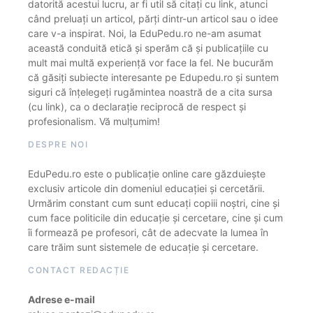
datorită acestui lucru, ar fi util să citați cu link, atunci
când preluați un articol, părți dintr-un articol sau o idee
care v-a inspirat. Noi, la EduPedu.ro ne-am asumat
această conduită etică și sperăm că și publicațiile cu
mult mai multă experiență vor face la fel. Ne bucurăm
că găsiți subiecte interesante pe Edupedu.ro și suntem
siguri că înțelegeți rugămintea noastră de a cita sursa
(cu link), ca o declarație reciprocă de respect și
profesionalism. Vă mulțumim!
DESPRE NOI
EduPedu.ro este o publicație online care găzduiește
exclusiv articole din domeniul educației și cercetării.
Urmărim constant cum sunt educați copiii noștri, cine și
cum face politicile din educație și cercetare, cine și cum
îi formează pe profesori, cât de adecvate la lumea în
care trăim sunt sistemele de educație și cercetare.
CONTACT REDACȚIE
Adrese e-mail