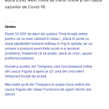
adică 6.242 elevi, multe au trecut online și din cauza
cazurilor de Covid-19.
Similare
Peste 10.000 de elevi din județul Timiș învață online
pentru că nu este căldură în clase / „Dacă în urmă cu
două săptămâni bolnavii stăteau în frig în spitale, iar ca
urmare a presiunii exercitate acolo s-a rezolvat
problema, înseamnă că se poate, dacă se vrea”, spune
prefectul județului
Numărul școlilor din Timișoara care funcționează online
din cauza frigului a ajuns la 22: unul din cinci elevi
timișoreni învață de acasă
Mai multe școli din Timișoara ar putea trece online din
cauza frigului din clase/ Furnizorul de agent termic are
datorii