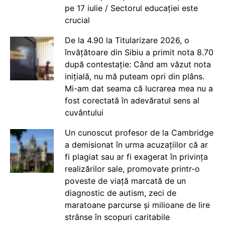
pe 17 iulie / Sectorul educației este
crucial
De la 4.90 la Titularizare 2026, o
învățătoare din Sibiu a primit nota 8.70
după contestație: Când am văzut nota
inițială, nu mă puteam opri din plâns.
Mi-am dat seama că lucrarea mea nu a
fost corectată în adevăratul sens al
cuvântului
Un cunoscut profesor de la Cambridge
a demisionat în urma acuzațiilor că ar
fi plagiat sau ar fi exagerat în privința
realizărilor sale, promovate printr-o
poveste de viață marcată de un
diagnostic de autism, zeci de
maratoane parcurse și milioane de lire
strânse în scopuri caritabile