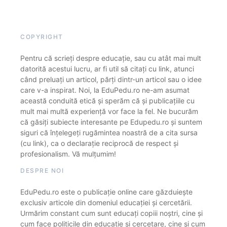
COPYRIGHT
Pentru că scrieți despre educație, sau cu atât mai mult
datorită acestui lucru, ar fi util să citați cu link, atunci
când preluați un articol, părți dintr-un articol sau o idee
care v-a inspirat. Noi, la EduPedu.ro ne-am asumat
această conduită etică și sperăm că și publicațiile cu
mult mai multă experiență vor face la fel. Ne bucurăm
că găsiți subiecte interesante pe Edupedu.ro și suntem
siguri că înțelegeți rugămintea noastră de a cita sursa
(cu link), ca o declarație reciprocă de respect și
profesionalism. Vă mulțumim!
DESPRE NOI
EduPedu.ro este o publicație online care găzduiește
exclusiv articole din domeniul educației și cercetării.
Urmărim constant cum sunt educați copiii noștri, cine și
cum face politicile din educație și cercetare, cine și cum