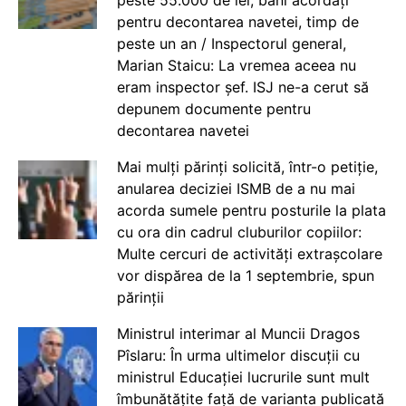
peste 55.000 de lei, bani acordați
pentru decontarea navetei, timp de
peste un an / Inspectorul general,
Marian Staicu: La vremea aceea nu
eram inspector șef. ISJ ne-a cerut să
depunem documente pentru
decontarea navetei
Mai mulți părinți solicită, într-o petiție,
anularea deciziei ISMB de a nu mai
acorda sumele pentru posturile la plata
cu ora din cadrul cluburilor copiilor:
Multe cercuri de activități extrașcolare
vor dispărea de la 1 septembrie, spun
părinții
Ministrul interimar al Muncii Dragos
Pîslaru: În urma ultimelor discuții cu
ministrul Educației lucrurile sunt mult
îmbunătățite față de varianta publicată