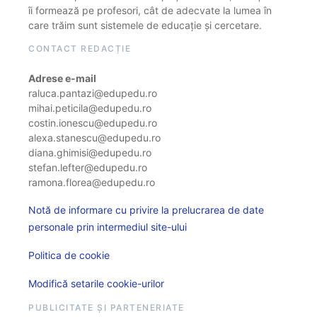
îi formează pe profesori, cât de adecvate la lumea în
care trăim sunt sistemele de educație și cercetare.
CONTACT REDACȚIE
Adrese e-mail
raluca.pantazi@edupedu.ro
mihai.peticila@edupedu.ro
costin.ionescu@edupedu.ro
alexa.stanescu@edupedu.ro
diana.ghimisi@edupedu.ro
stefan.lefter@edupedu.ro
ramona.florea@edupedu.ro
Notă de informare cu privire la prelucrarea de date
personale prin intermediul site-ului
Politica de cookie
Modifică setarile cookie-urilor
PUBLICITATE ȘI PARTENERIATE