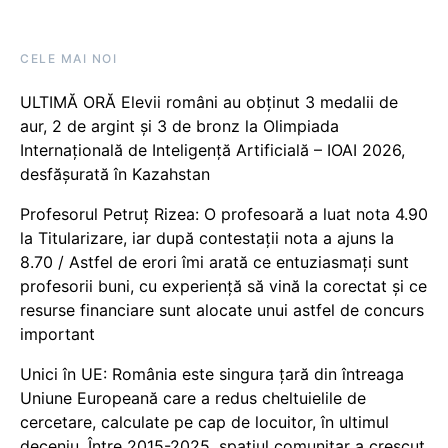
CELE MAI NOI
ULTIMĂ ORĂ Elevii români au obținut 3 medalii de
aur, 2 de argint și 3 de bronz la Olimpiada
Internațională de Inteligență Artificială – IOAI 2026,
desfășurată în Kazahstan
Profesorul Petruț Rizea: O profesoară a luat nota 4.90
la Titularizare, iar după contestații nota a ajuns la
8.70 / Astfel de erori îmi arată ce entuziasmați sunt
profesorii buni, cu experiență să vină la corectat și ce
resurse financiare sunt alocate unui astfel de concurs
important
Unici în UE: România este singura țară din întreaga
Uniune Europeană care a redus cheltuielile de
cercetare, calculate pe cap de locuitor, în ultimul
deceniu. Între 2015-2025, spațiul comunitar a crescut