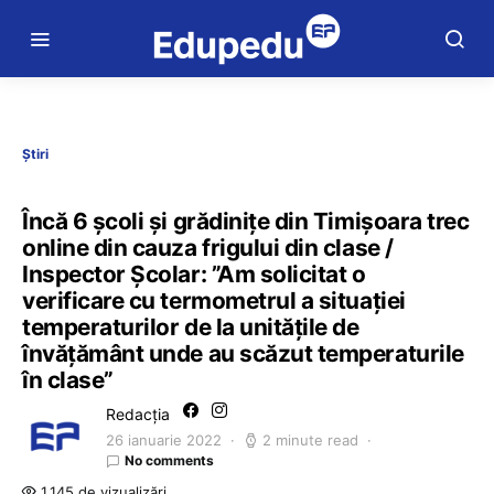
Știri
Încă 6 școli și grădinițe din Timișoara trec
online din cauza frigului din clase /
Inspector Școlar: ”Am solicitat o
verificare cu termometrul a situației
temperaturilor de la unitățile de
învățământ unde au scăzut temperaturile
în clase”
Redacția
26 ianuarie 2022
2 minute read
No comments
1.145 de vizualizări