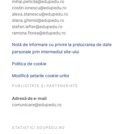
mihai.peticila@edupedu.ro
costin.ionescu@edupedu.ro
alexa.stanescu@edupedu.ro
diana.ghimisi@edupedu.ro
stefan.lefter@edupedu.ro
ramona.florea@edupedu.ro
Notă de informare cu privire la prelucrarea de date
personale prin intermediul site-ului
Politica de cookie
Modifică setarile cookie-urilor
PUBLICITATE ȘI PARTENERIATE
Adresă de e-mail
comunicare@edupedu.ro
STATISTICI EDUPEDU.RO