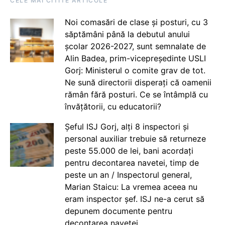
CELE MAI CITITE ARTICOLE
Noi comasări de clase și posturi, cu 3
săptămâni până la debutul anului
școlar 2026-2027, sunt semnalate de
Alin Badea, prim-vicepreședinte USLI
Gorj: Ministerul o comite grav de tot.
Ne sună directorii disperați că oamenii
rămân fără posturi. Ce se întâmplă cu
învățătorii, cu educatorii?
Șeful ISJ Gorj, alți 8 inspectori și
personal auxiliar trebuie să returneze
peste 55.000 de lei, bani acordați
pentru decontarea navetei, timp de
peste un an / Inspectorul general,
Marian Staicu: La vremea aceea nu
eram inspector șef. ISJ ne-a cerut să
depunem documente pentru
decontarea navetei