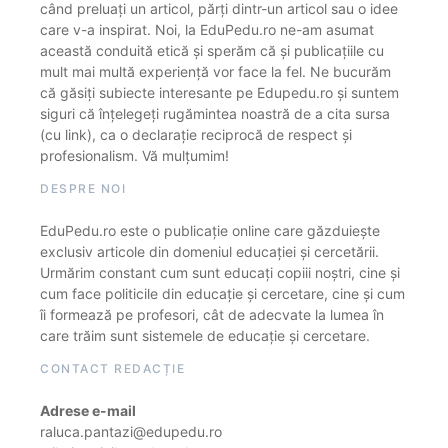
când preluați un articol, părți dintr-un articol sau o idee
care v-a inspirat. Noi, la EduPedu.ro ne-am asumat
această conduită etică și sperăm că și publicațiile cu
mult mai multă experiență vor face la fel. Ne bucurăm
că găsiți subiecte interesante pe Edupedu.ro și suntem
siguri că înțelegeți rugămintea noastră de a cita sursa
(cu link), ca o declarație reciprocă de respect și
profesionalism. Vă mulțumim!
DESPRE NOI
EduPedu.ro este o publicație online care găzduiește
exclusiv articole din domeniul educației și cercetării.
Urmărim constant cum sunt educați copiii noștri, cine și
cum face politicile din educație și cercetare, cine și cum
îi formează pe profesori, cât de adecvate la lumea în
care trăim sunt sistemele de educație și cercetare.
CONTACT REDACȚIE
Adrese e-mail
raluca.pantazi@edupedu.ro