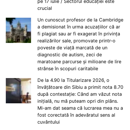
pe 17 iulie / Sectorul educației este
crucial
Un cunoscut profesor de la Cambridge
a demisionat în urma acuzațiilor că ar
fi plagiat sau ar fi exagerat în privința
realizărilor sale, promovate printr-o
poveste de viață marcată de un
diagnostic de autism, zeci de
maratoane parcurse și milioane de lire
strânse în scopuri caritabile
De la 4.90 la Titularizare 2026, o
învățătoare din Sibiu a primit nota 8.70
după contestație: Când am văzut nota
inițială, nu mă puteam opri din plâns.
Mi-am dat seama că lucrarea mea nu a
fost corectată în adevăratul sens al
cuvântului