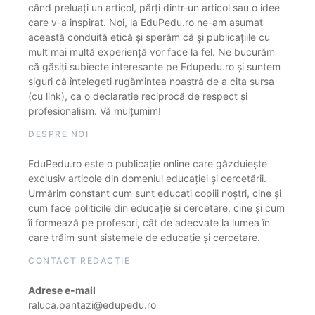
când preluați un articol, părți dintr-un articol sau o idee
care v-a inspirat. Noi, la EduPedu.ro ne-am asumat
această conduită etică și sperăm că și publicațiile cu
mult mai multă experiență vor face la fel. Ne bucurăm
că găsiți subiecte interesante pe Edupedu.ro și suntem
siguri că înțelegeți rugămintea noastră de a cita sursa
(cu link), ca o declarație reciprocă de respect și
profesionalism. Vă mulțumim!
DESPRE NOI
EduPedu.ro este o publicație online care găzduiește
exclusiv articole din domeniul educației și cercetării.
Urmărim constant cum sunt educați copiii noștri, cine și
cum face politicile din educație și cercetare, cine și cum
îi formează pe profesori, cât de adecvate la lumea în
care trăim sunt sistemele de educație și cercetare.
CONTACT REDACȚIE
Adrese e-mail
raluca.pantazi@edupedu.ro