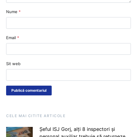
Nume
*
Email
*
Sit web
CELE MAI CITITE ARTICOLE
Șeful ISJ Gorj, alți 8 inspectori și
personal auxiliar trebuie să returneze