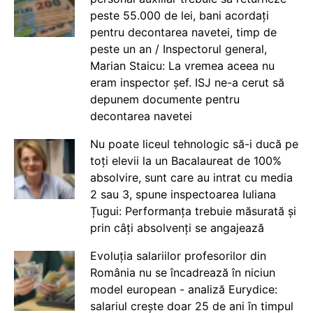
peste 55.000 de lei, bani acordați
pentru decontarea navetei, timp de
peste un an / Inspectorul general,
Marian Staicu: La vremea aceea nu
eram inspector șef. ISJ ne-a cerut să
depunem documente pentru
decontarea navetei
Nu poate liceul tehnologic să-i ducă pe
toți elevii la un Bacalaureat de 100%
absolvire, sunt care au intrat cu media
2 sau 3, spune inspectoarea Iuliana
Țugui: Performanța trebuie măsurată și
prin câți absolvenți se angajează
Evoluția salariilor profesorilor din
România nu se încadrează în niciun
model european - analiză Eurydice:
salariul crește doar 25 de ani în timpul