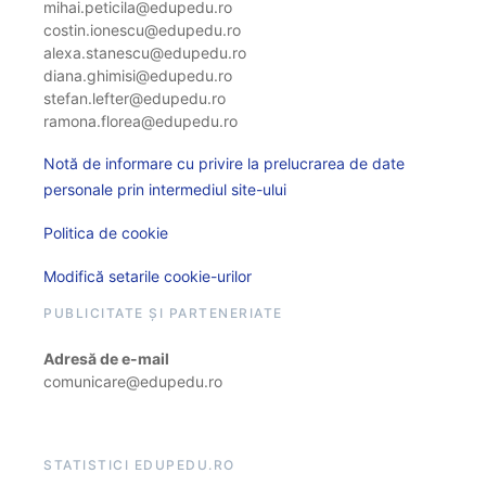
mihai.peticila@edupedu.ro
costin.ionescu@edupedu.ro
alexa.stanescu@edupedu.ro
diana.ghimisi@edupedu.ro
stefan.lefter@edupedu.ro
ramona.florea@edupedu.ro
Notă de informare cu privire la prelucrarea de date
personale prin intermediul site-ului
Politica de cookie
Modifică setarile cookie-urilor
PUBLICITATE ȘI PARTENERIATE
Adresă de e-mail
comunicare@edupedu.ro
STATISTICI EDUPEDU.RO