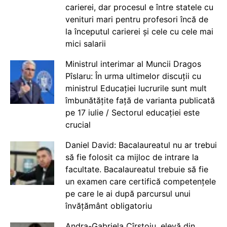
carierei, dar procesul e între statele cu
venituri mari pentru profesori încă de
la începutul carierei și cele cu cele mai
mici salarii
Ministrul interimar al Muncii Dragos
Pîslaru: În urma ultimelor discuții cu
ministrul Educației lucrurile sunt mult
îmbunătățite față de varianta publicată
pe 17 iulie / Sectorul educației este
crucial
Daniel David: Bacalaureatul nu ar trebui
să fie folosit ca mijloc de intrare la
facultate. Bacalaureatul trebuie să fie
un examen care certifică competențele
pe care le ai după parcursul unui
învățământ obligatoriu
Andra-Gabriela Cîrstoiu, elevă din