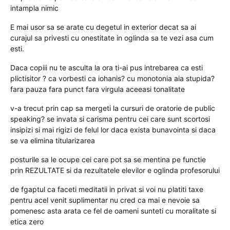
intampla nimic
E mai usor sa se arate cu degetul in exterior decat sa ai
curajul sa privesti cu onestitate in oglinda sa te vezi asa cum
esti.
Daca copiii nu te asculta la ora ti-ai pus intrebarea ca esti
plictisitor ? ca vorbesti ca iohanis? cu monotonia aia stupida?
fara pauza fara punct fara virgula aceeasi tonalitate
v-a trecut prin cap sa mergeti la cursuri de oratorie de public
speaking? se invata si carisma pentru cei care sunt scortosi
insipizi si mai rigizi de felul lor daca exista bunavointa si daca
se va elimina titularizarea
posturile sa le ocupe cei care pot sa se mentina pe functie
prin REZULTATE si da rezultatele elevilor e oglinda profesorului
de fgaptul ca faceti meditatii in privat si voi nu platiti taxe
pentru acel venit suplimentar nu cred ca mai e nevoie sa
pomenesc asta arata ce fel de oameni sunteti cu moralitate si
etica zero