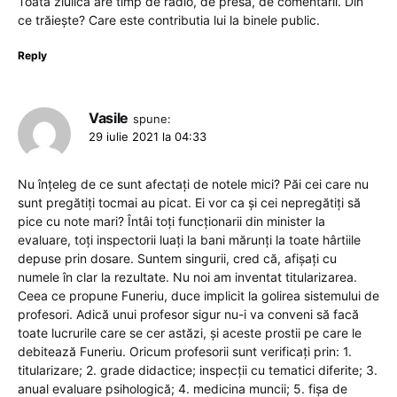
Toată ziulica are timp de radio, de presă, de comentarii. Din
ce trăiește? Care este contributia lui la binele public.
Reply
Vasile
spune:
29 iulie 2021 la 04:33
Nu înțeleg de ce sunt afectați de notele mici? Păi cei care nu
sunt pregătiți tocmai au picat. Ei vor ca și cei nepregătiți să
pice cu note mari? Întâi toți funcționarii din minister la
evaluare, toți inspectorii luați la bani mărunți la toate hârtiile
depuse prin dosare. Suntem singurii, cred că, afișați cu
numele în clar la rezultate. Nu noi am inventat titularizarea.
Ceea ce propune Funeriu, duce implicit la golirea sistemului de
profesori. Adică unui profesor sigur nu-i va conveni să facă
toate lucrurile care se cer astăzi, și aceste prostii pe care le
debitează Funeriu. Oricum profesorii sunt verificați prin: 1.
titularizare; 2. grade didactice; inspecții cu tematici diferite; 3.
anual evaluare psihologică; 4. medicina muncii; 5. fișa de