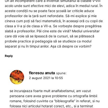
Un alt incompetent care a inventat simultanul la clasele V-VIII
acolo unde sunt efective mici de elevi, adica în mediul rural. În
aceste condiții nu se poate face școală iar criticile aduce
profesorilor de la țară sunt nefondate. Să-mi explice și mie
cineva cum poți să faci matematică, în aceeași oră cu copii de
clasa a V-a și de clasa a VII-a. Se vorbește despre pregătirea
slabă a profesorilor. Păi cine este de vină? Mediul universitar
care dă voie să se lipească de la cursuri, să se plătească
probele practice și pedagogia să se studieze ca modul
separat și nu în timpul anilor. Așa că despre ce vorbim?
Reply
florescu anuta
spune:
2 august 2021 la 10:55
se incurajeaza foarte mult analfabetismul, am vazut
persoana care avea grave probleme cu ortografia limbii
romane, folosind cuvinte ca ”bibleografie” in referat, si nu
folosea nici articolul hotarat corect, etc., si a terminat