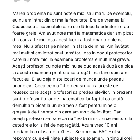
Marea problema nu sunt notele mici sau mari. De exemplu,
eu nu am intrat din prima la facultate. Era pe vremea lui
Ceausescu si subiectele care se dădeau la admitere erau
foarte grele. Am avut note mari la matematica dar am picat
din cauza fizicii. Insa acest lucru a fost doar problema
mea. Nu a afectat pe nimeni in afara de mine. Am învățat
mai mult si am intrat anul următor. Insa in cazul profesorilor
care iau note mici la examene problema e mult mai grava.
Acești profesori cu note mici nu se duc acasă după ce pica
la aceste examene pentru a se pregăti mai bine cum am
făcut eu. Ei au deja niste locuri de munca unde predau
unor elevi. Ceea ce ma întreb eu si multi alții este ce
reușesc oare acești profesori sa predea elevilor. In prezent
sunt profesor titular de matematica iar faptul ca odată
demult am picat la un examen a fost pentru mine o
greșeală de tinerețe din care am avut de învățat. Dar
acești profesori se pare ca nu învata nimic. Ei se reîntorc la
catedrele lor la fel de nepregătiți. Acum vreo 10 ani
predam la o clasa de a XII – a. Se apropia BAC – ul si
rezolvam cu elevii niste subiecte de examen. In timpul orei,