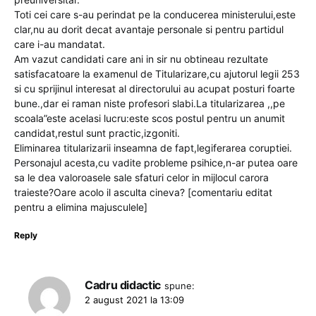
Toti cei care s-au perindat pe la conducerea ministerului,este
clar,nu au dorit decat avantaje personale si pentru partidul
care i-au mandatat.
Am vazut candidati care ani in sir nu obtineau rezultate
satisfacatoare la examenul de Titularizare,cu ajutorul legii 253
si cu sprijinul interesat al directorului au acupat posturi foarte
bune.,dar ei raman niste profesori slabi.La titularizarea ,,pe
scoala”este acelasi lucru:este scos postul pentru un anumit
candidat,restul sunt practic,izgoniti.
Eliminarea titularizarii inseamna de fapt,legiferarea coruptiei.
Personajul acesta,cu vadite probleme psihice,n-ar putea oare
sa le dea valoroasele sale sfaturi celor in mijlocul carora
traieste?Oare acolo il asculta cineva? [comentariu editat
pentru a elimina majusculele]
Reply
Cadru didactic
spune:
2 august 2021 la 13:09