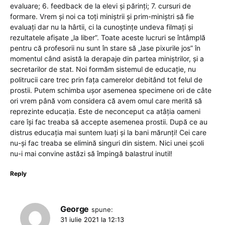
evaluare; 6. feedback de la elevi și părinți; 7. cursuri de
formare. Vrem și noi ca toți miniștrii și prim-miniștri să fie
evaluați dar nu la hârtii, ci la cunoștințe undeva filmați și
rezultatele afișate „la liber”. Toate aceste lucruri se întâmplă
pentru că profesorii nu sunt în stare să „lase pixurile jos” în
momentul când asistă la derapaje din partea miniștrilor, și a
secretarilor de stat. Noi formăm sistemul de educație, nu
politrucii care trec prin fața camerelor debitând tot felul de
prostii. Putem schimba ușor asemenea specimene ori de câte
ori vrem până vom considera că avem omul care merită să
reprezinte educația. Este de neconceput ca atâția oameni
care își fac treaba să accepte asemenea prostii. După ce au
distrus educația mai suntem luați și la bani mărunți! Cei care
nu-și fac treaba se elimină singuri din sistem. Nici unei școli
nu-i mai convine astăzi să împingă balastrul inutil!
Reply
George
spune:
31 iulie 2021 la 12:13