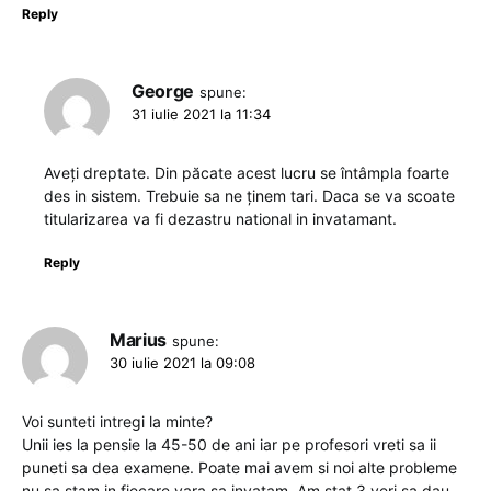
Reply
George
spune:
31 iulie 2021 la 11:34
Aveți dreptate. Din păcate acest lucru se întâmpla foarte
des in sistem. Trebuie sa ne ținem tari. Daca se va scoate
titularizarea va fi dezastru national in invatamant.
Reply
Marius
spune:
30 iulie 2021 la 09:08
Voi sunteti intregi la minte?
Unii ies la pensie la 45-50 de ani iar pe profesori vreti sa ii
puneti sa dea examene. Poate mai avem si noi alte probleme
nu sa stam in fiecare vara sa invatam. Am stat 3 veri sa dau