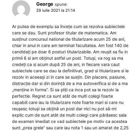
George
spune:
29 iulie 2021 la 21:14
Ar putea de exemplu sa învețe cum se rezolva subiectele
care se dau. Sunt profesor titular de matematica. Am
susținut concursul national de titularizare acum 25 de ani,
chiar in anul in care am terminat facultatea. Am fost 140 de
candidați pe doar 6 posturi titularizabile. Am reușit sa fiu in
primii 6 si am obținut astfel un post. Totuși, va rog sa ma
credeți ca si acum după 25 de ani, in fiecare vara caut
subiectele care se dau la definitivat, grad si titularizare si le
rezolv in aceeași zi in care se susțin. Din placere, pasiune,
distracție dar si din dorință de a ma autoverifica si de a ma
„menține in forma”. Si sa știți ca inca pot sa le rezolv la
perfectie. Regret ca sunt atât de multi colegi foarte
capabili care iau la titularizare note foarte mari si care nu
reușesc totuși sa obțină un post dar nici nu pot să-mi
explic cum de sunt atât de multi colegi care părăsesc sala
de examen imediat ce vad subiectele pe motiv ca acestea
sunt „prea grele” sau care iau nota 1 sau un amarat de 2,25
. . .