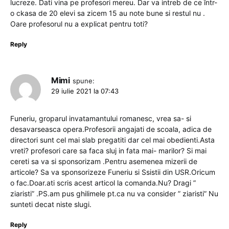
lucreze. Dati vina pe profesori mereu. Dar va intreb de ce într-
o ckasa de 20 elevi sa zicem 15 au note bune si restul nu .
Oare profesorul nu a explicat pentru toti?
Reply
Mimi
spune:
29 iulie 2021 la 07:43
Funeriu, groparul invatamantului romanesc, vrea sa- si
desavarseasca opera.Profesorii angajati de scoala, adica de
directori sunt cel mai slab pregatiti dar cel mai obedienti.Asta
vreti? profesori care sa faca sluj in fata mai- marilor? Si mai
cereti sa va si sponsorizam .Pentru asemenea mizerii de
articole? Sa va sponsorizeze Funeriu si Ssistii din USR.Oricum
o fac.Doar.ati scris acest articol la comanda.Nu? Dragi ”
ziaristi” .PS.am pus ghilimele pt.ca nu va consider ” ziaristi” Nu
sunteti decat niste slugi.
Reply