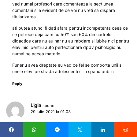
vad numai profesori care comenteaza la sectiunea
comentarii si e evident de ce voi nu vreti sa dispara
titularizarea
ati putea atunci fi dati afara pentru incompetenta ceea ce
se petrece deja cam cu 50% sau 60% din cadrele
didactice care nu au har nu au rabdare si iubire nici pentru
elevi nici pentru auto perfectionare dpdv psihologic nu
numai pe aceea materie
Funeriu avea dreptate eu vad ce fel se comporta unii si
unele elevi pe strada adolescenti si in spatiu public
Reply
Ligia
spune:
29 iulie 2021 la 01:03
Desființarea examenului de titularizare ar duce la distrugerea
definitivă a sistemului de învățământ. Iar cei care susțin asta