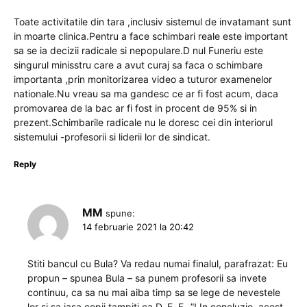
Toate activitatile din tara ,inclusiv sistemul de invatamant sunt
in moarte clinica.Pentru a face schimbari reale este important
sa se ia decizii radicale si nepopulare.D nul Funeriu este
singurul minisstru care a avut curaj sa faca o schimbare
importanta ,prin monitorizarea video a tuturor examenelor
nationale.Nu vreau sa ma gandesc ce ar fi fost acum, daca
promovarea de la bac ar fi fost in procent de 95% si in
prezent.Schimbarile radicale nu le doresc cei din interiorul
sistemului -profesorii si liderii lor de sindicat.
Reply
MM
spune:
14 februarie 2021 la 20:42
Stiti bancul cu Bula? Va redau numai finalul, parafrazat: Eu
propun – spunea Bula – sa punem profesorii sa invete
continuu, ca sa nu mai aiba timp sa se lege de nevestele
lor si sa iasa copii tampiti ca D, E, F…”! In concluzie, acest