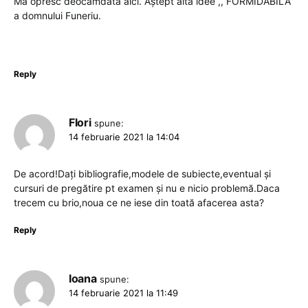
Mă opresc deocamdată aici. Aștept altă idee ,, FORMIDABILĂ”
a domnului Funeriu.
Reply
Flori
spune:
14 februarie 2021 la 14:04
De acord!Dați bibliografie,modele de subiecte,eventual și
cursuri de pregătire pt examen și nu e nicio problemă.Daca
trecem cu brio,noua ce ne iese din toată afacerea asta?
Reply
Ioana
spune:
14 februarie 2021 la 11:49