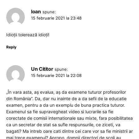
Ioan
spune:
15 februarie 2021 la 23:48
Idioții tolerează idioți!
Reply
Un Cititor
spune:
15 februarie 2021 la 22:08
„În vara asta, aș evalua, aș da examene tuturor profesorilor
din România”. Da, dar nu inainte de a da sefii de la educatie
examen, pentru a da un exemplu de buna practica tuturor.
Examenul sa fie supravegheat video si lucrarile sa fie
corectate de comisii internationale sau mixte, fara posibilitatea
ca un secretar de stat sa sufle respunsurile, ce ziceti, va
bagati? Ma intreb oare cati dintre cei care vor sa fie ministrii ar
mai trece examenul? Apropo, domnii directori de scoli au