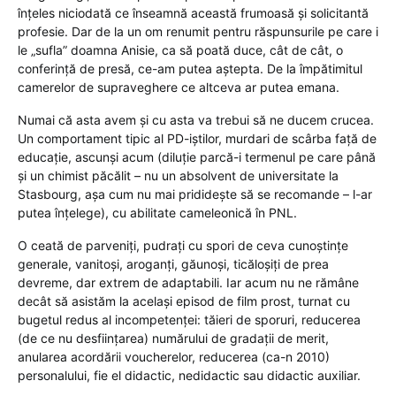
înțeles niciodată ce înseamnă această frumoasă și solicitantă
profesie. Dar de la un om renumit pentru răspunsurile pe care i
le „sufla” doamna Anisie, ca să poată duce, cât de cât, o
conferință de presă, ce-am putea aștepta. De la împătimitul
camerelor de supraveghere ce altceva ar putea emana.
Numai că asta avem și cu asta va trebui să ne ducem crucea.
Un comportament tipic al PD-iștilor, murdari de scârba față de
educație, ascunși acum (diluție parcă-i termenul pe care până
și un chimist păcălit – nu un absolvent de universitate la
Stasbourg, așa cum nu mai prididește să se recomande – l-ar
putea înțelege), cu abilitate cameleonică în PNL.
O ceată de parveniți, pudrați cu spori de ceva cunoștințe
generale, vanitoși, aroganți, găunoși, ticăloșiți de prea
devreme, dar extrem de adaptabili. Iar acum nu ne rămâne
decât să asistăm la același episod de film prost, turnat cu
bugetul redus al incompetenței: tăieri de sporuri, reducerea
(de ce nu desființarea) numărului de gradații de merit,
anularea acordării voucherelor, reducerea (ca-n 2010)
personalului, fie el didactic, nedidactic sau didactic auxiliar.