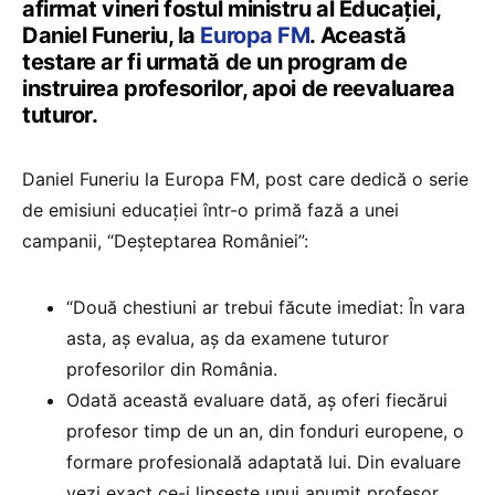
afirmat vineri fostul ministru al Educației,
Daniel Funeriu, la
Europa FM
. Această
testare ar fi urmată de un program de
instruirea profesorilor, apoi de reevaluarea
tuturor.
Daniel Funeriu la Europa FM, post care dedică o serie
de emisiuni educației într-o primă fază a unei
campanii, “Deșteptarea României”:
“Două chestiuni ar trebui făcute imediat: În vara
asta, aș evalua, aș da examene tuturor
profesorilor din România.
Odată această evaluare dată, aș oferi fiecărui
profesor timp de un an, din fonduri europene, o
formare profesională adaptată lui. Din evaluare
vezi exact ce-i lipsește unui anumit profesor.