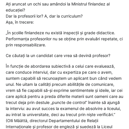
Ați aruncat un ochi sau amândoi la Ministrul finlandez al
educației?
Dar la profesorii lor? A, dar la curriculum?
Așa, în trecere:
„În școlile finlandeze nu există inspecții și grade didactice.
Performanța profesorilor nu se obține prin evaluări repetate, ci
prin responsabilizare.
Ce căutați la un candidat care vrea să devină profesor?
În funcție de abordarea subiectivă a celui care evaluează,
care conduce interviul, dar cu expertiza pe care o avem,
suntem capabili să recunoaștem un aplicant bun când vedem
unul. Ne uitam la calități precum abilitățile de comunicare,
vrem să fie capabili să-și exprime sentimentele și ideile, iar cei
care aplică pentru a preda diferite materii sunt oameni care au
trecut deja prin destule „puncte de control” înainte să ajungă
la interviu: au avut succes la examenul de absolvire a liceului,
au intrat la universitate, deci au trecut prin niște verificări.”
(Olli Määttä, directorul Departamentului de Relații
Internaționale și profesor de engleză și suedeză la Liceul