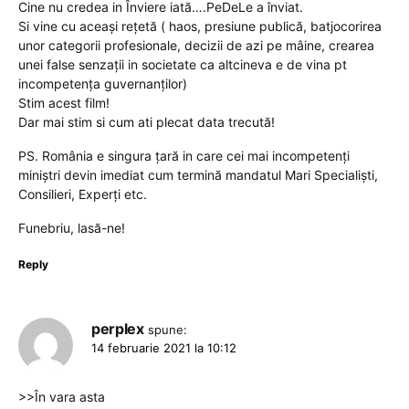
Cine nu credea in Înviere iată….PeDeLe a înviat.
Si vine cu aceași rețetă ( haos, presiune publică, batjocorirea
unor categorii profesionale, decizii de azi pe mâine, crearea
unei false senzații in societate ca altcineva e de vina pt
incompetența guvernanților)
Stim acest film!
Dar mai stim si cum ati plecat data trecută!
PS. România e singura țară in care cei mai incompetenți
miniștri devin imediat cum termină mandatul Mari Specialiști,
Consilieri, Experți etc.
Funebriu, lasă-ne!
Reply
perplex
spune:
14 februarie 2021 la 10:12
>>În vara asta