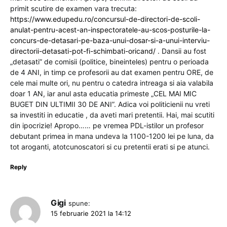
primit scutire de examen vara trecuta:
https://www.edupedu.ro/concursul-de-directori-de-scoli-
anulat-pentru-acest-an-inspectoratele-au-scos-posturile-la-
concurs-de-detasari-pe-baza-unui-dosar-si-a-unui-interviu-
directorii-detasati-pot-fi-schimbati-oricand/
. Dansii au fost
„detasati” de comisii (politice, bineinteles) pentru o perioada
de 4 ANI, in timp ce profesorii au dat examen pentru ORE, de
cele mai multe ori, nu pentru o catedra intreaga si aia valabila
doar 1 AN, iar anul asta educatia primeste „CEL MAI MIC
BUGET DIN ULTIMII 30 DE ANI”. Adica voi politicienii nu vreti
sa investiti in educatie , da aveti mari pretentii. Hai, mai scutiti
din ipocrizie! Apropo…… pe vremea PDL-istilor un profesor
debutant primea in mana undeva la 1100-1200 lei pe luna, da
tot aroganti, atotcunoscatori si cu pretentii erati si pe atunci.
Reply
Gigi
spune:
15 februarie 2021 la 14:12