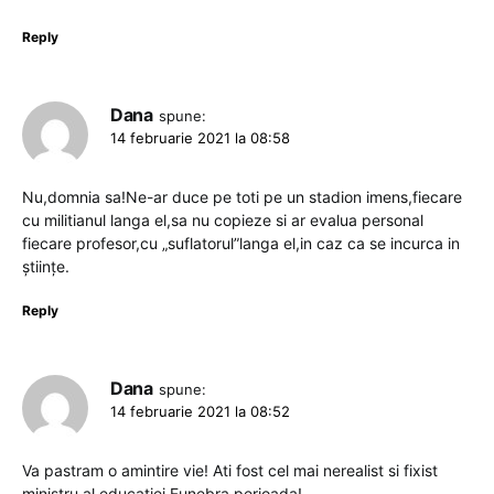
Reply
Dana
spune:
14 februarie 2021 la 08:58
Nu,domnia sa!Ne-ar duce pe toti pe un stadion imens,fiecare
cu militianul langa el,sa nu copieze si ar evalua personal
fiecare profesor,cu „suflatorul”langa el,in caz ca se incurca in
științe.
Reply
Dana
spune:
14 februarie 2021 la 08:52
Va pastram o amintire vie! Ati fost cel mai nerealist si fixist
ministru al educatiei.Funebra perioada!