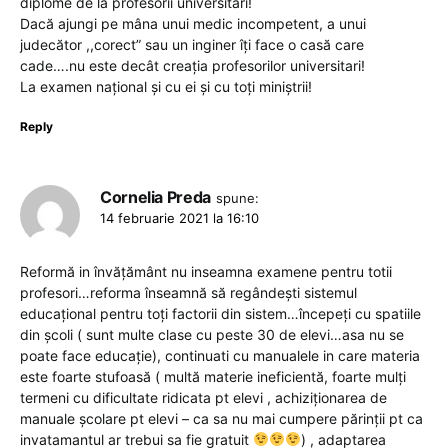
diplome de la profesorii universitari!
Dacă ajungi pe mâna unui medic incompetent, a unui
judecător ,,corect” sau un inginer îți face o casă care
cade….nu este decât creația profesorilor universitari!
La examen național și cu ei și cu toți miniștrii!
Reply
Cornelia Preda
spune:
14 februarie 2021 la 16:10
Reformă in învățământ nu inseamna examene pentru totii
profesori…reforma înseamnă să regândești sistemul
educațional pentru toți factorii din sistem…începeți cu spatiile
din școli ( sunt multe clase cu peste 30 de elevi…asa nu se
poate face educație), continuati cu manualele in care materia
este foarte stufoasă ( multă materie ineficientă, foarte mulți
termeni cu dificultate ridicata pt elevi , achiziționarea de
manuale școlare pt elevi – ca sa nu mai cumpere părinții pt ca
invatamantul ar trebui sa fie gratuit
) , adaptarea