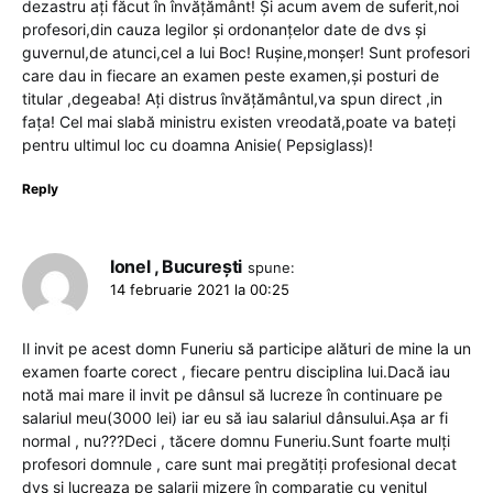
dezastru ați făcut în învățământ! Și acum avem de suferit,noi
profesori,din cauza legilor și ordonanțelor date de dvs și
guvernul,de atunci,cel a lui Boc! Rușine,monșer! Sunt profesori
care dau in fiecare an examen peste examen,și posturi de
titular ,degeaba! Ați distrus învățământul,va spun direct ,in
fața! Cel mai slabă ministru existen vreodată,poate va bateți
pentru ultimul loc cu doamna Anisie( Pepsiglass)!
Reply
Ionel , București
spune:
14 februarie 2021 la 00:25
Il invit pe acest domn Funeriu să participe alături de mine la un
examen foarte corect , fiecare pentru disciplina lui.Dacă iau
notă mai mare il invit pe dânsul să lucreze în continuare pe
salariul meu(3000 lei) iar eu să iau salariul dânsului.Așa ar fi
normal , nu???Deci , tăcere domnu Funeriu.Sunt foarte mulți
profesori domnule , care sunt mai pregătiți profesional decat
dvs și lucreaza pe salarii mizere în comparație cu venitul