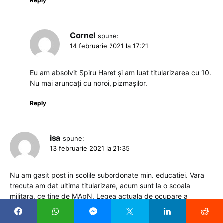
Reply
Cornel
spune:
14 februarie 2021 la 17:21
Eu am absolvit Spiru Haret și am luat titularizarea cu 10.
Nu mai aruncați cu noroi, pizmașilor.
Reply
isa
spune:
13 februarie 2021 la 21:35
Nu am gasit post in scolile subordonate min. educatiei. Vara
trecuta am dat ultima titularizare, acum sunt la o scoala
militara, ce tine de MApN. Legea actuala de ocupare a
posturilor este total ineficienta si nu da rezultatele dorite. Prin
transfer este ocupat un post liber, de catre cineva poate