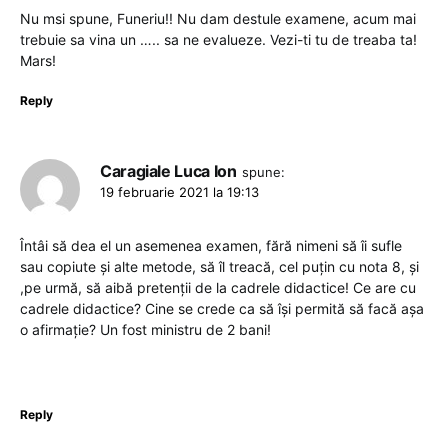
Nu msi spune, Funeriu!! Nu dam destule examene, acum mai
trebuie sa vina un ….. sa ne evalueze. Vezi-ti tu de treaba ta!
Mars!
Reply
Caragiale Luca Ion
spune:
19 februarie 2021 la 19:13
Întâi să dea el un asemenea examen, fără nimeni să îi sufle
sau copiute și alte metode, să îl treacă, cel puțin cu nota 8, și
,pe urmă, să aibă pretenții de la cadrele didactice! Ce are cu
cadrele didactice? Cine se crede ca să își permită să facă așa
o afirmație? Un fost ministru de 2 bani!
Reply