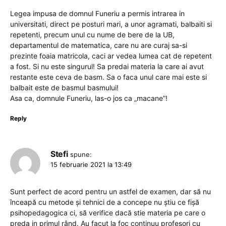
Legea impusa de domnul Funeriu a permis intrarea in
universitati, direct pe posturi mari, a unor agramati, balbaiti si
repetenti, precum unul cu nume de bere de la UB,
departamentul de matematica, care nu are curaj sa-si
prezinte foaia matricola, caci ar vedea lumea cat de repetent
a fost. Si nu este singurul! Sa predai materia la care ai avut
restante este ceva de basm. Sa o faca unul care mai este si
balbait este de basmul basmului!
Asa ca, domnule Funeriu, las-o jos ca „macane”!
Reply
Stefi
spune:
15 februarie 2021 la 13:49
Sunt perfect de acord pentru un astfel de examen, dar să nu
înceapă cu metode și tehnici de a concepe nu știu ce fișă
psihopedagogica ci, să verifice dacă stie materia pe care o
preda in primul rând. Au facut la foc continuu profesori cu