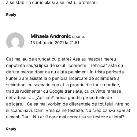
a se stabili o curric ula si a se instrui profesorii.
Reply
Mihaela Andronic
spune:
13 februarie 2021 la 21:51
Cat mai au de aruncat cu pietre? Asa au mascat mereu
neputinta sau/si lipsa de solutii coerente. „Tehnica” asta cu
deruta merge doar ca nu ajuta pe nimeni. In trista perioada
Funeriu am asistat la o penibila incercare de schimbare a
schimbarii cu scenariu copiat la propriu din tarile nordice,
tradus rudimentar cu Google translate, cu cuvinte ramase
netraduse si… „Aplicati!” adica ganditi procedurile de
aplicare… Ce sa mai vorbim de diferentele de tot felul intre noi
si scandinavi. Dam, vrea sa ne testeze. Nu cred ca s-a speriat
nimeni. Dar… Nu ar fi oare mai corect sa se testeze el intai?
Reply