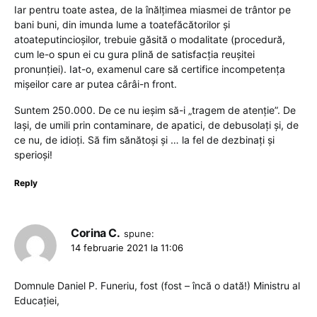
Iar pentru toate astea, de la înălțimea miasmei de trântor pe
bani buni, din imunda lume a toatefăcătorilor și
atoateputincioșilor, trebuie găsită o modalitate (procedură,
cum le-o spun ei cu gura plină de satisfacția reușitei
pronunției). Iat-o, examenul care să certifice incompetența
mișeilor care ar putea cârâi-n front.
Suntem 250.000. De ce nu ieșim să-i „tragem de atenție”. De
lași, de umili prin contaminare, de apatici, de debusolați și, de
ce nu, de idioți. Să fim sănătoși și … la fel de dezbinați și
sperioși!
Reply
Corina C.
spune:
14 februarie 2021 la 11:06
Domnule Daniel P. Funeriu, fost (fost – încă o dată!) Ministru al
Educației,