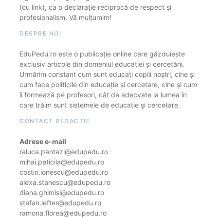
(cu link), ca o declarație reciprocă de respect și
profesionalism. Vă mulțumim!
DESPRE NOI
EduPedu.ro este o publicație online care găzduiește
exclusiv articole din domeniul educației și cercetării.
Urmărim constant cum sunt educați copiii noștri, cine și
cum face politicile din educație și cercetare, cine și cum
îi formează pe profesori, cât de adecvate la lumea în
care trăim sunt sistemele de educație și cercetare.
CONTACT REDACȚIE
Adrese e-mail
raluca.pantazi@edupedu.ro
mihai.peticila@edupedu.ro
costin.ionescu@edupedu.ro
alexa.stanescu@edupedu.ro
diana.ghimisi@edupedu.ro
stefan.lefter@edupedu.ro
ramona.florea@edupedu.ro