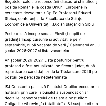
Bugetele reale ale reconectării diasporei științifice și
poziția României la coada Uniunii Europene în
cercetare-dezvoltare / Op Ed Profesorul Eduard
Stoica, conferențiar la Facultatea de Științe
Economice a Universității „Lucian Blaga” din Sibiu
Peste o lună începe școala. Elevii și copiii de
grădiniță încep cursurile și activitățile pe 7
septembrie, după vacanța de vară / Calendarul anului
școlar 2026-2027 și lista vacanțelor
An școlar 2026-2027. Lista posturilor pentru
profesori a fost actualizată, pe fiecare județ, după
repartizarea candidaților de la Titularizare 2026 pe
posturi pe perioadă nedeterminată
ISJ Constanța pasează Palatului Copiilor executarea
hotărârii prin care Tribunalul a suspendat chiar
deciziile Inspectoratului de tăiere a posturilor:
Obligațiile vă revin „în totalitate” / ISJ susține că s-a