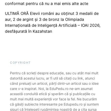
conformat pentru că nu a mai emis alte acte
ULTIMĂ ORĂ Elevii români au obținut 3 medalii de
aur, 2 de argint și 3 de bronz la Olimpiada
Internațională de Inteligență Artificială – IOAI 2026,
desfășurată în Kazahstan
COPYRIGHT
Pentru că scrieți despre educație, sau cu atât mai mult
datorită acestui lucru, ar fi util să citați cu link, atunci
când preluați un articol, părți dintr-un articol sau o idee
care v-a inspirat. Noi, la EduPedu.ro ne-am asumat
această conduită etică și sperăm că și publicațiile cu
mult mai multă experiență vor face la fel. Ne bucurăm
că găsiți subiecte interesante pe Edupedu.ro și suntem
siguri că înțelegeți rugămintea noastră de a cita sursa