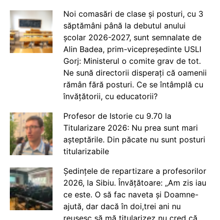
Noi comasări de clase și posturi, cu 3
săptămâni până la debutul anului
școlar 2026-2027, sunt semnalate de
Alin Badea, prim-vicepreședinte USLI
Gorj: Ministerul o comite grav de tot.
Ne sună directorii disperați că oamenii
rămân fără posturi. Ce se întâmplă cu
învățătorii, cu educatorii?
Profesor de Istorie cu 9.70 la
Titularizare 2026: Nu prea sunt mari
așteptările. Din păcate nu sunt posturi
titularizabile
Ședințele de repartizare a profesorilor
2026, la Sibiu. Învățătoare: „Am zis iau
ce este. O să fac naveta și Doamne-
ajută, dar dacă în doi,trei ani nu
reușesc să mă titularizez nu cred că