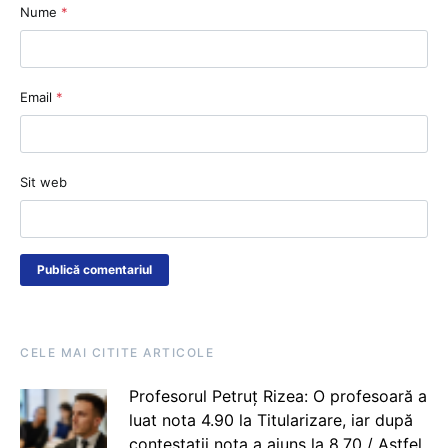
Nume
*
Email
*
Sit web
CELE MAI CITITE ARTICOLE
Profesorul Petruț Rizea: O profesoară a
luat nota 4.90 la Titularizare, iar după
contestații nota a ajuns la 8.70 / Astfel