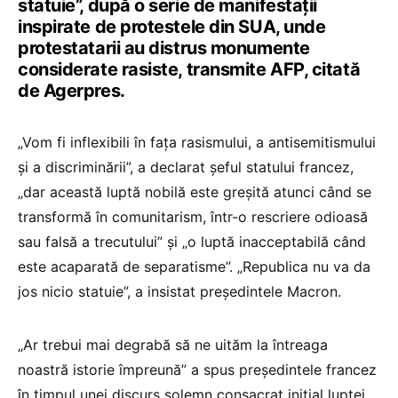
statuie”, după o serie de manifestaţii
inspirate de protestele din SUA, unde
protestatarii au distrus monumente
considerate rasiste, transmite AFP, citată
de Agerpres.
„Vom fi inflexibili în faţa rasismului, a antisemitismului
şi a discriminării”, a declarat şeful statului francez,
„dar această luptă nobilă este greşită atunci când se
transformă în comunitarism, într-o rescriere odioasă
sau falsă a trecutului” şi „o luptă inacceptabilă când
este acaparată de separatisme”. „Republica nu va da
jos nicio statuie”, a insistat preşedintele Macron.
„Ar trebui mai degrabă să ne uităm la întreaga
noastră istorie împreună” a spus preşedintele francez
în timpul unei discurs solemn consacrat iniţial luptei