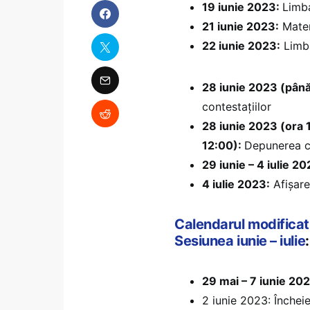
19 iunie 2023:
Limba
21 iunie 2023:
Matem
22 iunie 2023:
Limba
28 iunie 2023 (până
contestațiilor
28 iunie 2023 (ora 
12:00):
Depunerea co
29 iunie – 4 iulie 20
4 iulie 2023:
Afișare
Calendarul modificat
Sesiunea iunie – iulie
:
29 mai – 7 iunie 20
2 iunie 2023: Încheie