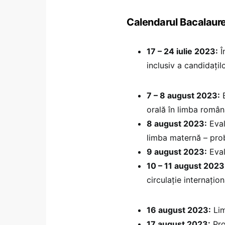
Calendarul Bacalaur
17 – 24 iulie 2023:
Î
inclusiv a candidaț
7 – 8 august 2023:
E
orală în limba româ
8 august 2023:
Eval
limba maternă – pro
9 august 2023:
Eval
10 – 11 august 2023
circulație internațio
16 august 2023:
Lim
17 august 2023:
Pro