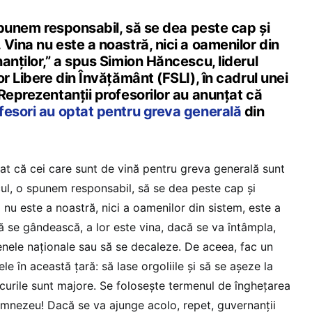
 spunem responsabil, să se dea peste cap și
Vina nu este a noastră, nici a oamenilor din
anților,” a spus Simion Hăncescu, liderul
or Libere din Învățământ (FSLI), în cadrul unei
Reprezentanții profesorilor au anunțat că
fesori au optat pentru greva generală
din
t că cei care sunt de vină pentru greva generală sunt
scul, o spunem responsabil, să se dea peste cap și
nu este a noastră, nici a oamenilor din sistem, este a
să se gândească, a lor este vina, dacă se va întâmpla,
nele naționale sau să se decaleze. De aceea, fac un
ele în această țară: să lase orgoliile și să se așeze la
iscurile sunt majore. Se folosește termenul de înghețarea
umnezeu! Dacă se va ajunge acolo, repet, guvernanții