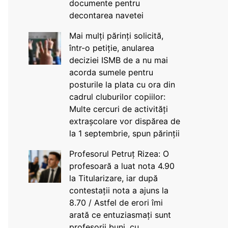
documente pentru
decontarea navetei
Mai mulți părinți solicită,
într-o petiție, anularea
deciziei ISMB de a nu mai
acorda sumele pentru
posturile la plata cu ora din
cadrul cluburilor copiilor:
Multe cercuri de activități
extrașcolare vor dispărea de
la 1 septembrie, spun părinții
Profesorul Petruț Rizea: O
profesoară a luat nota 4.90
la Titularizare, iar după
contestații nota a ajuns la
8.70 / Astfel de erori îmi
arată ce entuziasmați sunt
profesorii buni, cu