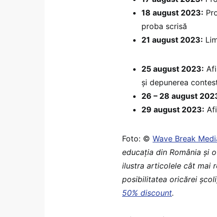
18 august 2023:
Pro
proba scrisă
21 august 2023:
Lim
25 august 2023:
Afi
și depunerea contesta
26 – 28 august 202
29 august 2023:
Afi
Foto: ©
Wave Break Medi
educaţia din România şi o
ilustra articolele cât mai
posibilitatea oricărei școl
50% discount
.