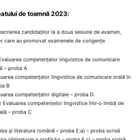
eatului de toamnă 2023:
nscrierea candidaților la a doua sesiune de examen,
ilor care au promovat examenele de corigențe
valuarea competențelor lingvistice de comunicare
nă – proba A
uarea competențelor lingvistice de comunicare orală în
ba B
uarea competențelor digitale – proba D
:
Evaluarea competențelor lingvistice într-o limbă de
nală – proba C
ba și literatura română – proba E.a) – proba scrisă
ba obligatorie a profilului – proba E.c) – proba scrisă