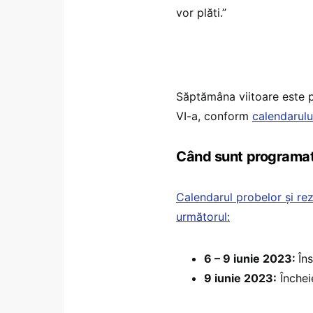
vor plăti.”
Săptămâna viitoare este p
VI-a, conform
calendarului
Când sunt programat
Calendarul probelor și re
următorul:
6 – 9 iunie 2023:
În
9 iunie 2023:
Încheie