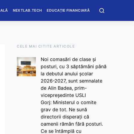
OALĂ
NEXTLAB.TECH
EDUCAȚIE FINANCIARĂ
CELE MAI CITITE ARTICOLE
Noi comasări de clase și
posturi, cu 3 săptămâni până
la debutul anului școlar
2026-2027, sunt semnalate
de Alin Badea, prim-
vicepreședinte USLI
Gorj: Ministerul o comite
grav de tot. Ne sună
directorii disperați că
oamenii rămân fără posturi.
Ce se întâmplă cu