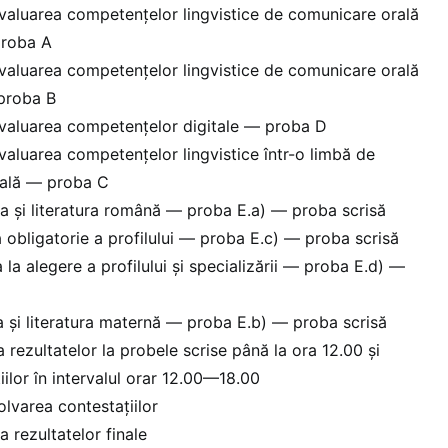
valuarea competențelor lingvistice de comunicare orală
proba A
valuarea competențelor lingvistice de comunicare orală
 proba B
valuarea competențelor digitale — proba D
aluarea competențelor lingvistice într-o limbă de
onală — proba C
a și literatura română — proba E.a) — proba scrisă
 obligatorie a profilului — proba E.c) — proba scrisă
la alegere a profilului și specializării — proba E.d) —
a și literatura maternă — proba E.b) — proba scrisă
a rezultatelor la probele scrise până la ora 12.00 și
ilor în intervalul orar 12.00—18.00
lvarea contestațiilor
a rezultatelor finale