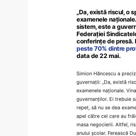
„Da, există riscul, o
examenele naționale. 
sistem, este a guvern
Federației Sindicatel
conferințe de presă. 
peste 70% dintre pro
data de 22 mai.
Simion Hăncescu a preciza
guvernații: „Da, există ri
examenele naționale. Vina 
guvernanților. Ei trebuie 
repet, să nu se dea exame
apel către cei care au frâi
masa negocierii. Altfel, r
anului școlar. Ferească D