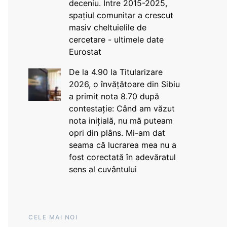
deceniu. Între 2015-2025,
spațiul comunitar a crescut
masiv cheltuielile de
cercetare - ultimele date
Eurostat
De la 4.90 la Titularizare
2026, o învățătoare din Sibiu
a primit nota 8.70 după
contestație: Când am văzut
nota inițială, nu mă puteam
opri din plâns. Mi-am dat
seama că lucrarea mea nu a
fost corectată în adevăratul
sens al cuvântului
CELE MAI NOI