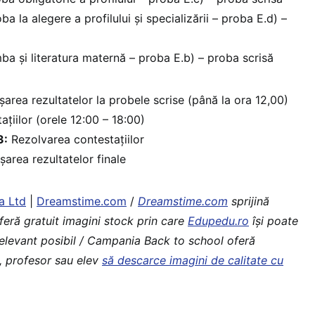
ba la alegere a profilului și specializării – proba E.d) –
ba și literatura maternă – proba E.b) – proba scrisă
șarea rezultatelor la probele scrise (până la ora 12,00)
țiilor (orele 12:00 – 18:00)
3:
Rezolvarea contestațiilor
șarea rezultatelor finale
a Ltd
|
Dreamstime.com
/
Dreamstime.com
sprijină
feră gratuit imagini stock prin care
Edupedu.ro
îşi poate
 relevant posibil / Campania Back to school oferă
i, profesor sau elev
să descarce imagini de calitate cu