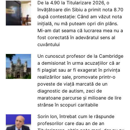
De la 4.90 la Titularizare 2026, o
învățătoare din Sibiu a primit nota 8.70
după contestație: Când am văzut nota
inițială, nu mă puteam opri din plâns.
Mi-am dat seama că lucrarea mea nu a
fost corectată în adevăratul sens al
cuvântului
Un cunoscut profesor de la Cambridge
a demisionat în urma acuzațiilor că ar
fi plagiat sau ar fi exagerat în privința
realizărilor sale, promovate printr-o
poveste de viață marcată de un
diagnostic de autism, zeci de
maratoane parcurse și milioane de lire
strânse în scopuri caritabile
Sorin Ion, întrebat cum le răspunde
profesorilor care dau an de an