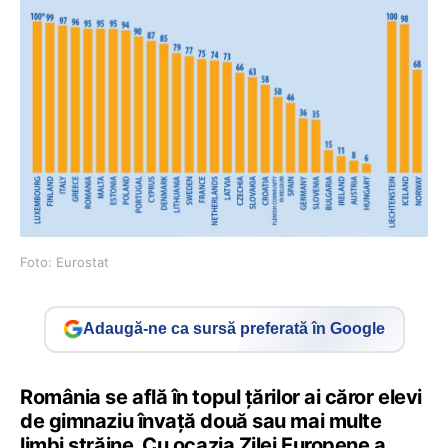
Foto: Eurostat
Adaugă-ne ca sursă preferată în Google
România se află în topul țărilor ai căror elevi
de gimnaziu învață două sau mai multe
limbi străine. Cu ocazia Zilei Europene a