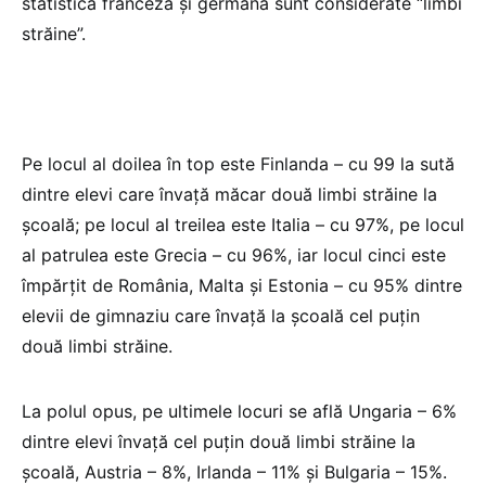
statistică franceza și germana sunt considerate “limbi
străine”.
Pe locul al doilea în top este Finlanda – cu 99 la sută
dintre elevi care învață măcar două limbi străine la
școală; pe locul al treilea este Italia – cu 97%, pe locul
al patrulea este Grecia – cu 96%, iar locul cinci este
împărțit de România, Malta și Estonia – cu 95% dintre
elevii de gimnaziu care învață la școală cel puțin
două limbi străine.
La polul opus, pe ultimele locuri se află Ungaria – 6%
dintre elevi învață cel puțin două limbi străine la
școală, Austria – 8%, Irlanda – 11% și Bulgaria – 15%.