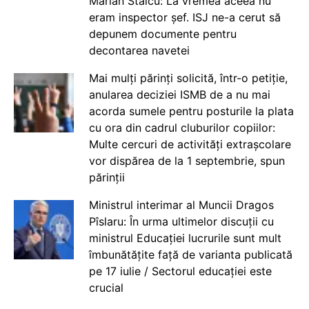
Marian Staicu: La vremea aceea nu
eram inspector șef. ISJ ne-a cerut să
depunem documente pentru
decontarea navetei
Mai mulți părinți solicită, într-o petiție,
anularea deciziei ISMB de a nu mai
acorda sumele pentru posturile la plata
cu ora din cadrul cluburilor copiilor:
Multe cercuri de activități extrașcolare
vor dispărea de la 1 septembrie, spun
părinții
Ministrul interimar al Muncii Dragos
Pîslaru: În urma ultimelor discuții cu
ministrul Educației lucrurile sunt mult
îmbunătățite față de varianta publicată
pe 17 iulie / Sectorul educației este
crucial