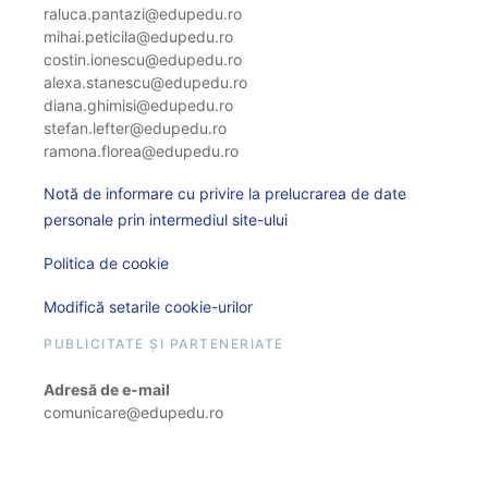
raluca.pantazi@edupedu.ro
mihai.peticila@edupedu.ro
costin.ionescu@edupedu.ro
alexa.stanescu@edupedu.ro
diana.ghimisi@edupedu.ro
stefan.lefter@edupedu.ro
ramona.florea@edupedu.ro
Notă de informare cu privire la prelucrarea de date
personale prin intermediul site-ului
Politica de cookie
Modifică setarile cookie-urilor
PUBLICITATE ȘI PARTENERIATE
Adresă de e-mail
comunicare@edupedu.ro