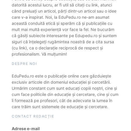
datorită acestui lucru, ar fi util să citați cu link, atunci
când preluați un articol, părți dintr-un articol sau o idee
care v-a inspirat. Noi, la EduPedu.ro ne-am asumat
această conduită etică și sperăm că și publicațiile cu
mult mai multă experiență vor face la fel. Ne bucurăm
că găsiți subiecte interesante pe Edupedu.ro și suntem
siguri că înțelegeți rugămintea noastră de a cita sursa
(cu link), ca o declarație reciprocă de respect și
profesionalism. Vă mulțumim!
DESPRE NOI
EduPedu.ro este o publicație online care găzduiește
exclusiv articole din domeniul educației și cercetării.
Urmărim constant cum sunt educați copiii noștri, cine și
cum face politicile din educație și cercetare, cine și cum
îi formează pe profesori, cât de adecvate la lumea în
care trăim sunt sistemele de educație și cercetare.
CONTACT REDACȚIE
Adrese e-mail