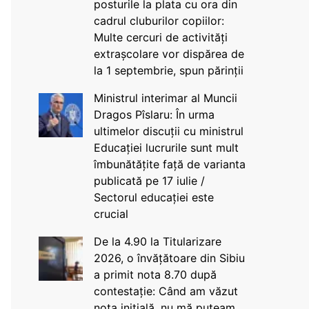
posturile la plata cu ora din
cadrul cluburilor copiilor:
Multe cercuri de activități
extrașcolare vor dispărea de
la 1 septembrie, spun părinții
Ministrul interimar al Muncii
Dragos Pîslaru: În urma
ultimelor discuții cu ministrul
Educației lucrurile sunt mult
îmbunătățite față de varianta
publicată pe 17 iulie /
Sectorul educației este
crucial
De la 4.90 la Titularizare
2026, o învățătoare din Sibiu
a primit nota 8.70 după
contestație: Când am văzut
nota inițială, nu mă puteam