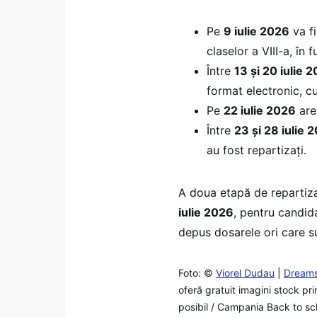
Pe
9 iulie 2026
va f
claselor a VIII-a, în
Între
13 și 20 iulie 
format electronic, cu s
Pe
22 iulie 2026
are
Între
23 și 28 iulie 
au fost repartizați.
A doua etapă de repartiz
iulie 2026
, pentru candida
depus dosarele ori care sun
Foto: ©
Viorel Dudau
|
Dream
oferă gratuit imagini stock pr
posibil / Campania Back to sch