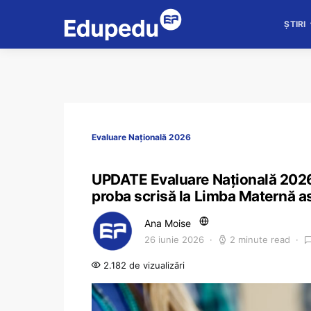
ȘTIRI
Evaluare Națională 2026
UPDATE Evaluare Națională 2026. 
proba scrisă la Limba Maternă as
Ana Moise
26 iunie 2026
2 minute read
2.182 de vizualizări