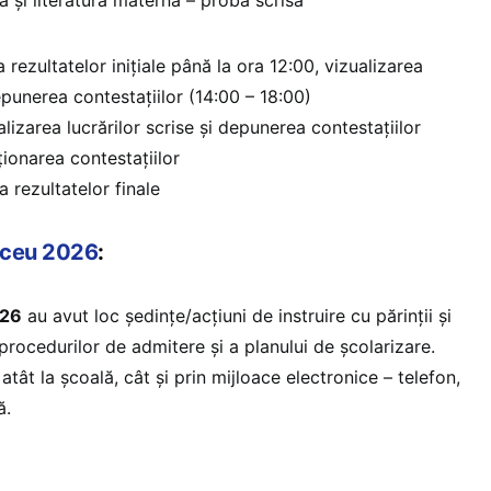
a rezultatelor inițiale până la ora 12:00, vizualizarea
depunerea contestațiilor (14:00 – 18:00)
alizarea lucrărilor scrise și depunerea contestațiilor
ționarea contestațiilor
a rezultatelor finale
iceu 2026
:
026
au avut loc ședinţe/acțiuni de instruire cu părinţii şi
procedurilor de admitere şi a planului de școlarizare.
tât la școală, cât și prin mijloace electronice – telefon,
ă.