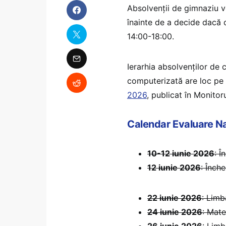
Absolvenții de gimnaziu vo
înainte de a decide dacă c
14:00-18:00.
Ierarhia absolvenților de c
computerizată are loc pe 
2026
, publicat în Monitoru
Calendar Evaluare N
10-12 iunie 2026
: Î
12 iunie 2026
: Înche
22 iunie 2026
: Limb
24 iunie 2026
: Mate
26 iunie 2026
: Limb