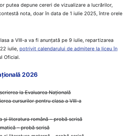
r putea depune cereri de vizualizare a lucrărilor,
ontestă nota, doar în data de 1 iulie 2025, între orele
lasa a VIII-a va fi anunțată pe 9 iulie, repartizarea
22 iulie,
potrivit calendarului de admitere la liceu în
l Oficial.
ațională 2026
nscrierea la Evaluarea Națională
ierea cursurilor pentru clasa a VIII-a
a și literatura română – probă scrisă
matică – probă scrisă
a și literatura maternă – probă scrisă