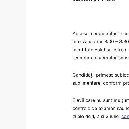
Accesul candidaților în u
intervalul orar 8:00 – 8:3
identitate valid și instru
redactarea lucrărilor scris
Candidații primesc subiect
suplimentare, conform proc
Elevii care nu sunt mulțum
centrele de examen sau le 
zilele de 1, 2 și 3 iulie,
con