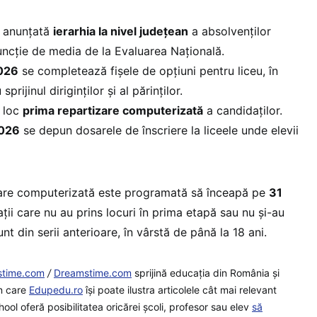
i anunţată
ierarhia la nivel judeţean
a absolvenţilor
 funcție de media de la Evaluarea Națională.
2026
se completează fișele de opțiuni pentru liceu, în
prijinul diriginților și al părinților.
 loc
prima repartizare computerizată
a candidaților.
2026
se depun dosarele de înscriere la liceele unde elevii
are computerizată este programată să înceapă pe
31
ții care nu au prins locuri în prima etapă sau nu și-au
t din serii anterioare, în vârstă de până la 18 ani.
stime.com
/
Dreamstime.com
sprijină educaţia din România şi
in care
Edupedu.ro
îşi poate ilustra articolele cât mai relevant
ool oferă posibilitatea oricărei școli, profesor sau elev
să