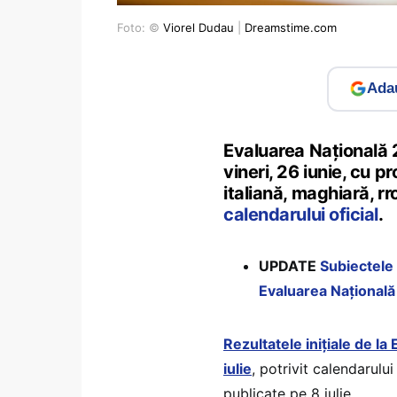
Foto: ©
Viorel Dudau
|
Dreamstime.com
Adau
Evaluarea Națională 2
vineri, 26 iunie, cu 
italiană, maghiară, r
calendarului oficial
.
UPDATE
Subiectele
Evaluarea Național
Rezultatele inițiale de la
iulie
, potrivit calendarului
publicate pe 8 iulie.