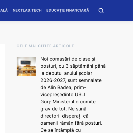
OALĂ
NEXTLAB.TECH
EDUCAȚIE FINANCIARĂ
CELE MAI CITITE ARTICOLE
Noi comasări de clase și
posturi, cu 3 săptămâni până
la debutul anului școlar
2026-2027, sunt semnalate
de Alin Badea, prim-
vicepreședinte USLI
Gorj: Ministerul o comite
grav de tot. Ne sună
directorii disperați că
oamenii rămân fără posturi.
Ce se întâmplă cu