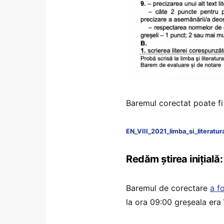
Baremul corectat poate fi
EN_VIII_2021_limba_si_literatu
Redăm știrea inițială:
Baremul de corectare
a f
la ora 09:00 greșeala era î