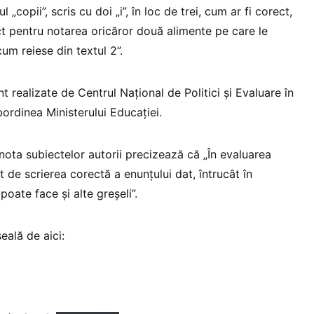
„copii”, scris cu doi „i”, în loc de trei, cum ar fi corect,
ct pentru notarea oricăror două alimente pe care le
cum reiese din textul 2”.
t realizate de Centrul Național de Politici și Evaluare în
bordinea Ministerului Educației.
nota subiectelor autorii precizează că „În evaluarea
t de scrierea corectă a enunțului dat, întrucât în
poate face și alte greșeli”.
ală de aici: