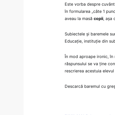
Este vorba despre cuvântul 
în formularea „câte 1 pun
aveau la masă
copii
, așa 
Subiectele și baremele sun
Educație, instituție din su
În mod aproape ironic, în 
răspunsului se va ține con
rescrierea acestuia elevul 
Descarcă baremul cu greșe