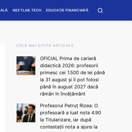
OALĂ
NEXTLAB.TECH
EDUCAȚIE FINANCIARĂ
CELE MAI CITITE ARTICOLE
OFICIAL Prima de carieră
didactică 2026: profesorii
primesc cei 1.500 de lei până
la 31 august și îi pot folosi
până în august 2027 dacă
rămân în învățământ
Profesorul Petruț Rizea: O
profesoară a luat nota 4.90
la Titularizare, iar după
contestații nota a ajuns la