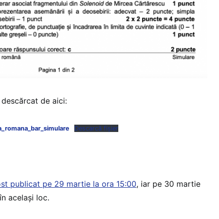
 descărcat de aici:
ra_romana_bar_simulare
Descarcă fișier
ost publicat pe 29 martie la ora 15:00
, iar pe 30 martie
n același loc.