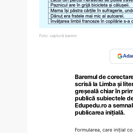
Foto: captură barem
Adau
Baremul de corectare
scrisă la Limba și li
greșeală chiar în prim
publică subiectele d
Edupedu.ro a semnala
publicarea inițială.
Formularea, care inițial con