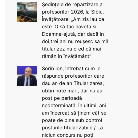
Ședințele de repartizare a
profesorilor 2026, la Sibiu.
Învățătoare: „Am zis iau ce
este. O să fac naveta și
Doamne-ajută, dar dacă în
doi,trei ani nu reușesc să mă
titularizez nu cred că mai
rămân în învățământ”
Sorin Ion, întrebat cum le
răspunde profesorilor care
dau an de an Titularizarea,
obțin note mari, dar nu au
post pe perioadă
nedeterminată: În ultimii ani
am încercat să ținem cât se
poate de bine sub control
posturile titularizabile / La
niciun concurs nu poți