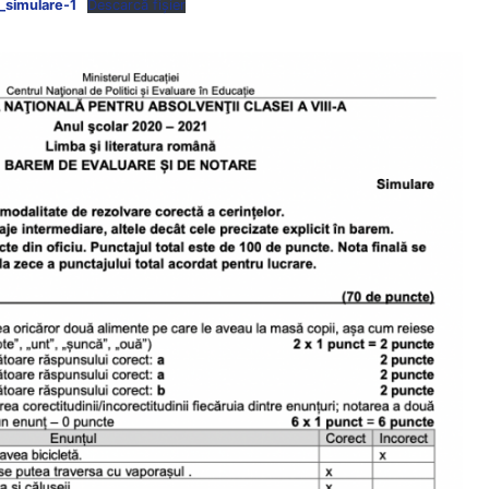
_simulare-1
Descarcă fișier