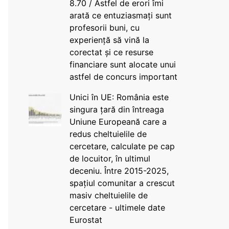
8.70 / Astfel de erori îmi
arată ce entuziasmați sunt
profesorii buni, cu
experiență să vină la
corectat și ce resurse
financiare sunt alocate unui
astfel de concurs important
Unici în UE: România este
singura țară din întreaga
Uniune Europeană care a
redus cheltuielile de
cercetare, calculate pe cap
de locuitor, în ultimul
deceniu. Între 2015-2025,
spațiul comunitar a crescut
masiv cheltuielile de
cercetare - ultimele date
Eurostat