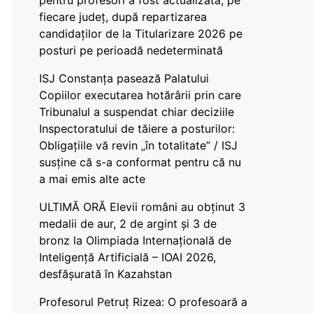
pentru profesori a fost actualizată, pe
fiecare județ, după repartizarea
candidaților de la Titularizare 2026 pe
posturi pe perioadă nedeterminată
ISJ Constanța pasează Palatului
Copiilor executarea hotărârii prin care
Tribunalul a suspendat chiar deciziile
Inspectoratului de tăiere a posturilor:
Obligațiile vă revin „în totalitate” / ISJ
susține că s-a conformat pentru că nu
a mai emis alte acte
ULTIMĂ ORĂ Elevii români au obținut 3
medalii de aur, 2 de argint și 3 de
bronz la Olimpiada Internațională de
Inteligență Artificială – IOAI 2026,
desfășurată în Kazahstan
Profesorul Petruț Rizea: O profesoară a