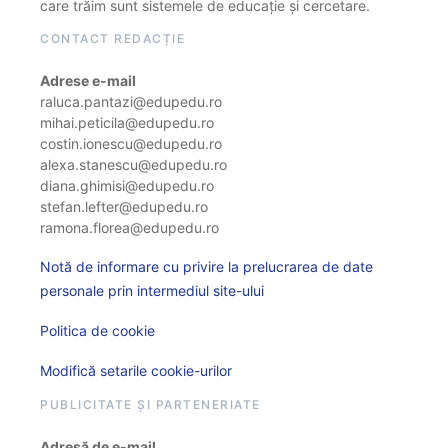
care trăim sunt sistemele de educație și cercetare.
CONTACT REDACȚIE
Adrese e-mail
raluca.pantazi@edupedu.ro
mihai.peticila@edupedu.ro
costin.ionescu@edupedu.ro
alexa.stanescu@edupedu.ro
diana.ghimisi@edupedu.ro
stefan.lefter@edupedu.ro
ramona.florea@edupedu.ro
Notă de informare cu privire la prelucrarea de date
personale prin intermediul site-ului
Politica de cookie
Modifică setarile cookie-urilor
PUBLICITATE ȘI PARTENERIATE
Adresă de e-mail