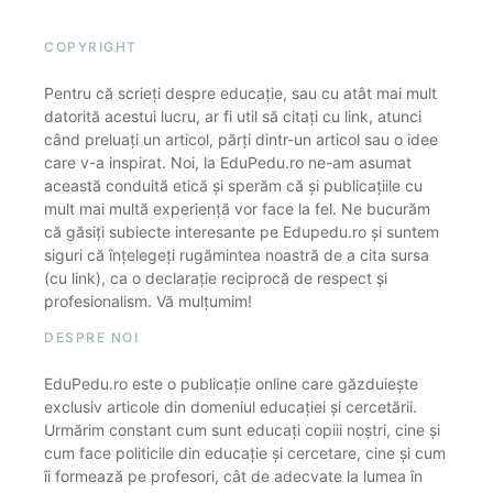
COPYRIGHT
Pentru că scrieți despre educație, sau cu atât mai mult
datorită acestui lucru, ar fi util să citați cu link, atunci
când preluați un articol, părți dintr-un articol sau o idee
care v-a inspirat. Noi, la EduPedu.ro ne-am asumat
această conduită etică și sperăm că și publicațiile cu
mult mai multă experiență vor face la fel. Ne bucurăm
că găsiți subiecte interesante pe Edupedu.ro și suntem
siguri că înțelegeți rugămintea noastră de a cita sursa
(cu link), ca o declarație reciprocă de respect și
profesionalism. Vă mulțumim!
DESPRE NOI
EduPedu.ro este o publicație online care găzduiește
exclusiv articole din domeniul educației și cercetării.
Urmărim constant cum sunt educați copiii noștri, cine și
cum face politicile din educație și cercetare, cine și cum
îi formează pe profesori, cât de adecvate la lumea în