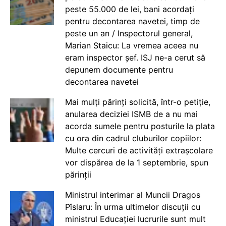
peste 55.000 de lei, bani acordați
pentru decontarea navetei, timp de
peste un an / Inspectorul general,
Marian Staicu: La vremea aceea nu
eram inspector șef. ISJ ne-a cerut să
depunem documente pentru
decontarea navetei
Mai mulți părinți solicită, într-o petiție,
anularea deciziei ISMB de a nu mai
acorda sumele pentru posturile la plata
cu ora din cadrul cluburilor copiilor:
Multe cercuri de activități extrașcolare
vor dispărea de la 1 septembrie, spun
părinții
Ministrul interimar al Muncii Dragos
Pîslaru: În urma ultimelor discuții cu
ministrul Educației lucrurile sunt mult