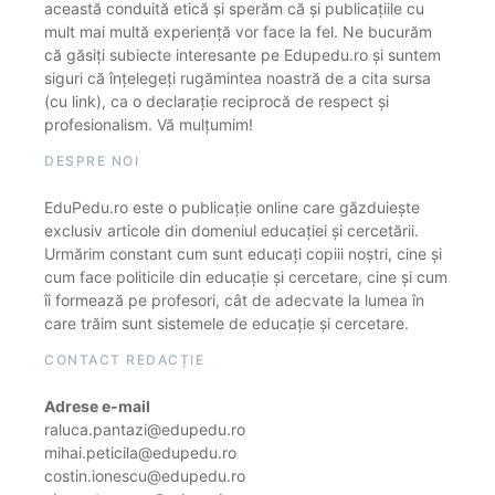
această conduită etică și sperăm că și publicațiile cu
mult mai multă experiență vor face la fel. Ne bucurăm
că găsiți subiecte interesante pe Edupedu.ro și suntem
siguri că înțelegeți rugămintea noastră de a cita sursa
(cu link), ca o declarație reciprocă de respect și
profesionalism. Vă mulțumim!
DESPRE NOI
EduPedu.ro este o publicație online care găzduiește
exclusiv articole din domeniul educației și cercetării.
Urmărim constant cum sunt educați copiii noștri, cine și
cum face politicile din educație și cercetare, cine și cum
îi formează pe profesori, cât de adecvate la lumea în
care trăim sunt sistemele de educație și cercetare.
CONTACT REDACȚIE
Adrese e-mail
raluca.pantazi@edupedu.ro
mihai.peticila@edupedu.ro
costin.ionescu@edupedu.ro