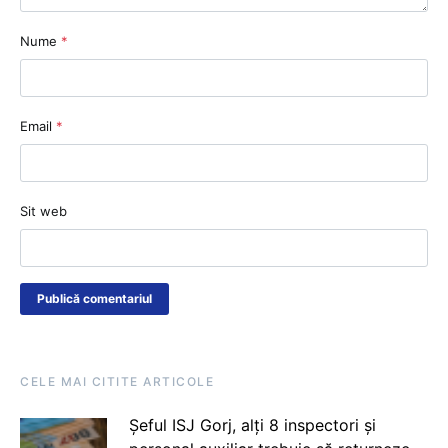
Nume
*
Email
*
Sit web
CELE MAI CITITE ARTICOLE
Șeful ISJ Gorj, alți 8 inspectori și