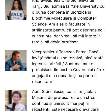
Andra-Gabriela Cîrstoiu, elevă din
Târgu Jiu, admisă la Yale University cu
o bursă completă în Biofizică și
Biochimie Moleculară și Computer
Science: Am ales o facultate în
străinătate pentru că pot deprinde noi
cunoștințe, dar vreau să mă întorc în
țară și să devin profesor
Vicepremierul Tanczos Barna: Dacă
învățământul nu se rezolvă, pică toată
legea salarizării / Sunt mai multe
promisiuni din partea Guvernului către
angajații din educație și nu par a fi
respectate
Aura Stănculescu, consilier școlar:
Meseria de profesor este un stres
continuu și unii sunt mai puțini
rezistenți. Este necesară o evaluare