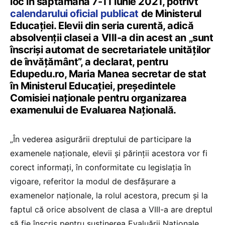
loc în săptămâna 7-11 iunie 2021, potrivt
calendarului oficial publicat
de Ministerul
Educației. Elevii din seria curentă, adică
absolvenții clasei a VIII-a din acest an „sunt
înscriși automat de secretariatele unităților
de învățământ”, a declarat, pentru
Edupedu.ro, Maria Manea secretar de stat
în Ministerul Educației, președintele
Comisiei naționale pentru organizarea
examenului de Evaluarea Națională.
„În vederea asigurării dreptului de participare la
examenele naționale, elevii și părinții acestora vor fi
corect informați, în conformitate cu legislația în
vigoare, referitor la modul de desfășurare a
examenelor naționale, la rolul acestora, precum și la
faptul că orice absolvent de clasa a VIII-a are dreptul
să fie înscris pentru susținerea Evaluării Naționale.