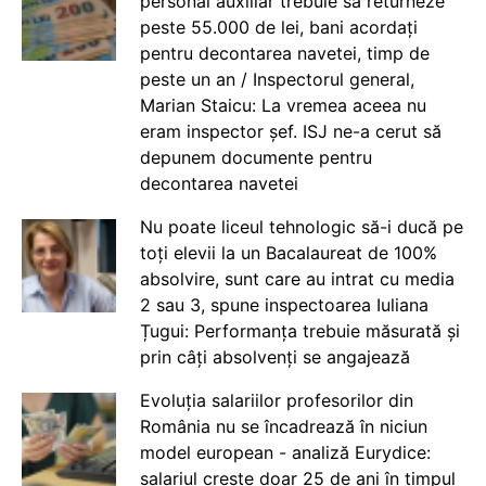
personal auxiliar trebuie să returneze
peste 55.000 de lei, bani acordați
pentru decontarea navetei, timp de
peste un an / Inspectorul general,
Marian Staicu: La vremea aceea nu
eram inspector șef. ISJ ne-a cerut să
depunem documente pentru
decontarea navetei
Nu poate liceul tehnologic să-i ducă pe
toți elevii la un Bacalaureat de 100%
absolvire, sunt care au intrat cu media
2 sau 3, spune inspectoarea Iuliana
Țugui: Performanța trebuie măsurată și
prin câți absolvenți se angajează
Evoluția salariilor profesorilor din
România nu se încadrează în niciun
model european - analiză Eurydice:
salariul crește doar 25 de ani în timpul