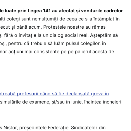
e luate prin Legea 141 au afectat și veniturile cadrelor
ulți colegi sunt nemulțumiți de ceea ce s-a întâmplat în
trecut și până acum. Protestele noastre au rămas
 fără o invitație la un dialog social real. Așteptăm să
și, pentru că trebuie să luăm pulsul colegilor, în
nor acțiuni mai consistente pe pe palierul acesta de
ntreabă profesorii când să fie declanșată greva în
 simulările de examene, și/sau în iunie, înaintea încheierii
Nistor, președintele Federației Sindicatelor din