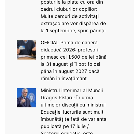
posturile la plata cu ora din
cadrul cluburilor copiilor:
Multe cercuri de activități
extrașcolare vor dispărea de
la 1 septembrie, spun părinții
OFICIAL Prima de carieră
didactică 2026: profesorii
primesc cei 1.500 de lei până
la 31 august și îi pot folosi
până în august 2027 dacă
rămân în învățământ
Ministrul interimar al Muncii
Dragos Pîslaru: În urma
ultimelor discuții cu ministrul
Educației lucrurile sunt mult
îmbunătățite față de varianta
publicată pe 17 iulie /
Sectorul educației este