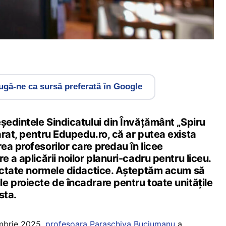
gă-ne ca sursă preferată în Google
ședintele Sindicatului din Învățământ „Spiru
rat, pentru Edupedu.ro, că ar putea exista
a profesorilor care predau în licee
 a aplicării noilor planuri-cadru pentru liceu.
fectate normele didactice. Așteptăm acum să
e proiecte de încadrare pentru toate unitățile
sta.
mbrie 2025,
profesoara Paraschiva Buciumanu
a