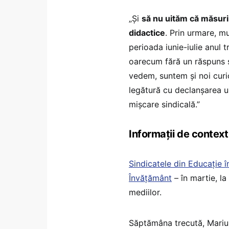
„Și
să nu uităm că măsuril
didactice
. Prin urmare, m
perioada iunie-iulie anul 
oarecum fără un răspuns și
vedem, suntem și noi curio
legătură cu declanșarea u
mișcare sindicală.”
Informații de context
Sindicatele din Educație î
Învățământ
– în martie, la
mediilor.
Săptămâna trecută, Marius 