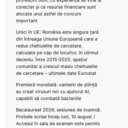
profesorii buni, cu experiență să vină la
corectat și ce resurse financiare sunt
alocate unui astfel de concurs
important
Unici în UE: România este singura țară
din întreaga Uniune Europeană care a
redus cheltuielile de cercetare,
calculate pe cap de locuitor, în ultimul
deceniu. Între 2015-2025, spațiul
comunitar a crescut masiv cheltuielile
de cercetare – ultimele date Eurostat
Premieră mondială: oamenii de știință
au creat virusuri noi cu ajutorul AI,
capabili să combată bacteriile
Bacalaureat 2026, sesiunea de toamnă.
Probele scrise încep luni, 10 august /
Accesul în sala de examen este permis