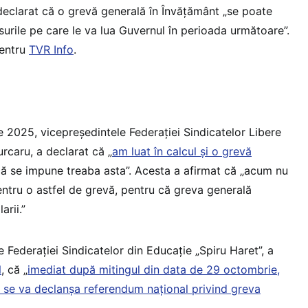
 declarat că o grevă generală în Învățământ „se poate
urile pe care le va lua Guvernul în perioada următoare”.
pentru
TVR Info
.
ie 2025, vicepreședintele Federației Sindicatelor Libere
rcaru, a declarat că „
am luat în calcul și o grevă
 că se impune treaba asta”. Acesta a afirmat că „acum nu
tru o astfel de grevă, pentru că greva generală
arii.”
e Federației Sindicatelor din Educație „Spiru Haret”, a
N
, că „
imediat după mitingul din data de 29 octombrie,
t se va declanșa referendum național privind greva