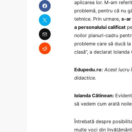
aplicarea lor. M-am referi
problemă, pentru că nu gă
tehnice. Prin urmare,
s-ar
a personalului calificat
pe
noilor planuri-cadru pentr
probleme care să ducă la i
clasă”, a declarat Iolanda
Edupedu.ro:
Acest lucru 
didactice.
Iolanda Cătinean:
Evident
să vedem cum arată noile 
Întrebată despre posibili
multe voci din învățământu