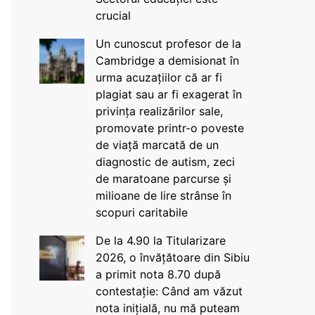
crucial
Un cunoscut profesor de la
Cambridge a demisionat în
urma acuzațiilor că ar fi
plagiat sau ar fi exagerat în
privința realizărilor sale,
promovate printr-o poveste
de viață marcată de un
diagnostic de autism, zeci
de maratoane parcurse și
milioane de lire strânse în
scopuri caritabile
De la 4.90 la Titularizare
2026, o învățătoare din Sibiu
a primit nota 8.70 după
contestație: Când am văzut
nota inițială, nu mă puteam