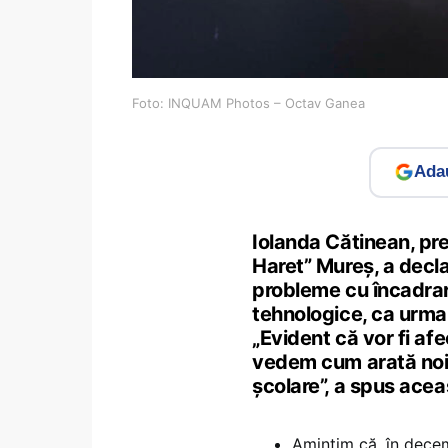
Foto: INQUAM Photos – Octav Ganea
Adau
Iolanda Cătinean, pre
Haret” Mureș, a decla
probleme cu încadrare
tehnologice, ca urmare
„Evident că vor fi a
vedem cum arată noil
școlare”, a spus acea
Amintim că, în dece