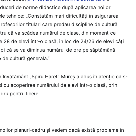
educeri de norme didactice după aplicarea noilor
ele tehnice: „Constatăm mari dificultăți în asigurarea
ofesorilor titulari care predau discipline de cultură
ntru că va scădea numărul de clase, din moment ce
28 de elevi într-o clasă, în loc de 24/26 de elevi câți
apoi că se va diminua numărul de ore pe săptămână
e de cultură generală.”
n Învățământ „Spiru Haret” Mureș a adus în atenție că s-
i cu acoperirea numărului de elevi într-o clasă, prin
adru pentru liceu:
noilor planuri-cadru și vedem dacă există probleme în