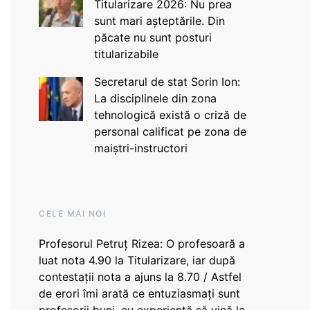
Titularizare 2026: Nu prea
sunt mari așteptările. Din
păcate nu sunt posturi
titularizabile
Secretarul de stat Sorin Ion:
La disciplinele din zona
tehnologică există o criză de
personal calificat pe zona de
maiștri-instructori
CELE MAI NOI
Profesorul Petruț Rizea: O profesoară a
luat nota 4.90 la Titularizare, iar după
contestații nota a ajuns la 8.70 / Astfel
de erori îmi arată ce entuziasmați sunt