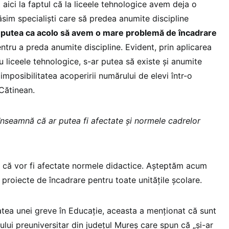
t aici la faptul că la liceele tehnologice avem deja o
sim specialiști care să predea anumite discipline
 putea ca acolo să avem o mare problemă de încadrare
ntru a preda anumite discipline. Evident, prin aplicarea
u liceele tehnologice, s-ar putea să existe și anumite
mposibilitatea acoperirii numărului de elevi într-o
 Cătinean.
înseamnă că ar putea fi afectate și normele cadrelor
 că vor fi afectate normele didactice. Așteptăm acum
proiecte de încadrare pentru toate unitățile școlare.
tatea unei greve în Educație, aceasta a menționat că sunt
lui preuniversitar din județul Mureș care spun că „și-ar