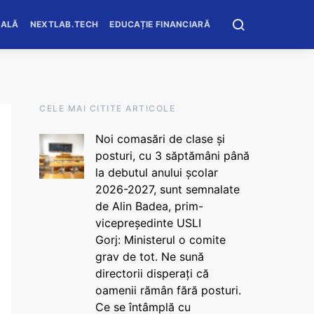
OALĂ
NEXTLAB.TECH
EDUCAȚIE FINANCIARĂ
CELE MAI CITITE ARTICOLE
Noi comasări de clase și
posturi, cu 3 săptămâni până
la debutul anului școlar
2026-2027, sunt semnalate
de Alin Badea, prim-
vicepreședinte USLI
Gorj: Ministerul o comite
grav de tot. Ne sună
directorii disperați că
oamenii rămân fără posturi.
Ce se întâmplă cu