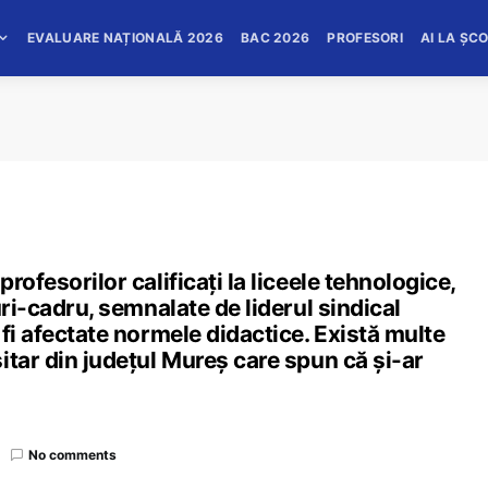
EVALUARE NAȚIONALĂ 2026
BAC 2026
PROFESORI
AI LA ȘC
ofesorilor calificați la liceele tehnologice,
uri-cadru, semnalate de liderul sindical
fi afectate normele didactice. Există multe
itar din județul Mureș care spun că și-ar
No comments