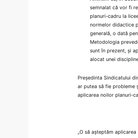
semnalat că vor fi r
planuri-cadru la lice
normelor didactice pr
generală, o dată pe
Metodologia prevede 
sunt în prezent, și 
alocat unei disciplin
Președinta Sindicatului di
ar putea să fie probleme ș
aplicarea noilor planuri-c
„O să așteptăm aplicarea 