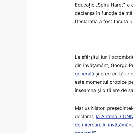
Educație „Spiru Haret”, a
declanşa în funcţie de măs
Declarația a fost făcută 
La sfârșitul lunii octombr
din Învățământ, George Pu
generală
și cred cu tărie
este momentul propice pen
înseamnă și o tăiere de sal
Marius Nistor, președintel
declarat,
la Antena 3 CN
de miercuri, în învățămân
generală
”.