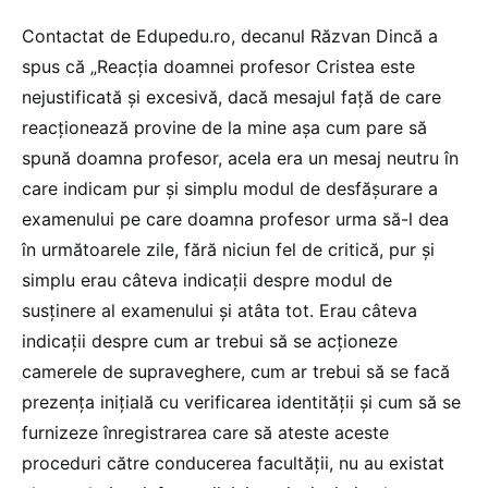
Contactat de Edupedu.ro, decanul Răzvan Dincă a
spus că „Reacția doamnei profesor Cristea este
nejustificată și excesivă, dacă mesajul față de care
reacționează provine de la mine așa cum pare să
spună doamna profesor, acela era un mesaj neutru în
care indicam pur și simplu modul de desfășurare a
examenului pe care doamna profesor urma să-l dea
în următoarele zile, fără niciun fel de critică, pur și
simplu erau câteva indicații despre modul de
susținere al examenului și atâta tot. Erau câteva
indicații despre cum ar trebui să se acționeze
camerele de supraveghere, cum ar trebui să se facă
prezența inițială cu verificarea identității și cum să se
furnizeze înregistrarea care să ateste aceste
proceduri către conducerea facultății, nu au existat