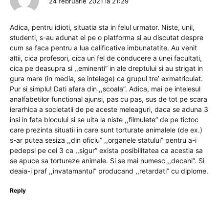
24 februarie 2021 la 21:29
Adica, pentru idioti, situatia sta in felul urmator. Niste, unii,
studenti, s-au adunat ei pe o platforma si au discutat despre
cum sa faca pentru a lua calificative imbunatatite. Au venit
altii, cica profesori, cica un fel de conducere a unei facultati,
cica pe deasupra si ,,eminenti” in ale dreptului si au strigat in
gura mare (in media, se intelege) ca grupul tre’ exmatriculat.
Pur si simplu! Dati afara din ,,scoala”. Adica, mai pe intelesul
analfabetilor functional ajunsi, pas cu pas, sus de tot pe scara
ierarhica a societatii de pe aceste meleaguri, daca se aduna 3
insi in fata blocului si se uita la niste ,,filmulete” de pe tictoc
care prezinta situatii in care sunt torturate animalele (de ex.)
s-ar putea sesiza ,,din oficiu” ,,organele statului” pentru a-i
pedepsi pe cei 3 ca ,,sigur” exista posibilitatea ca acestia sa
se apuce sa tortureze animale. Si se mai numesc ,,decani”. Si
deaia-i praf ,,invatamantul” producand ,,retardati” cu diplome.
Reply