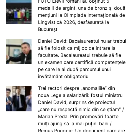
FOTO Elevii români au obținut 6
medalii de argint, una de bronz și două
mențiuni la Olimpiada Internațională de
Lingvistică 2026, desfășurată la
București
Daniel David: Bacalaureatul nu ar trebui
să fie folosit ca mijloc de intrare la
facultate. Bacalaureatul trebuie să fie
un examen care certifică competențele
pe care le ai după parcursul unui
învățământ obligatoriu
Trei rectori despre „anomaliile” din
noua Lege a salarizării: fostul ministru
Daniel David, surprins de proiectul
„care nu respectă nimic din ce știam” /
Marian Preda: Prin promovări foarte
mulți ajung să ia mai puțini bani /
Remus Pricopie: Un document care are