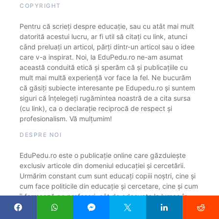
COPYRIGHT
Pentru că scrieți despre educație, sau cu atât mai mult
datorită acestui lucru, ar fi util să citați cu link, atunci
când preluați un articol, părți dintr-un articol sau o idee
care v-a inspirat. Noi, la EduPedu.ro ne-am asumat
această conduită etică și sperăm că și publicațiile cu
mult mai multă experiență vor face la fel. Ne bucurăm
că găsiți subiecte interesante pe Edupedu.ro și suntem
siguri că înțelegeți rugămintea noastră de a cita sursa
(cu link), ca o declarație reciprocă de respect și
profesionalism. Vă mulțumim!
DESPRE NOI
EduPedu.ro este o publicație online care găzduiește
exclusiv articole din domeniul educației și cercetării.
Urmărim constant cum sunt educați copiii noștri, cine și
cum face politicile din educație și cercetare, cine și cum
îi formează pe profesori, cât de adecvate la lumea în
care trăim sunt sistemele de educație și cercetare.