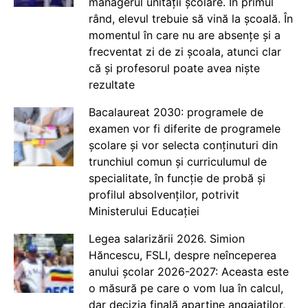
managerul unității școlare. În primul
rând, elevul trebuie să vină la școală. În
momentul în care nu are absențe și a
frecventat zi de zi școala, atunci clar
că și profesorul poate avea niște
rezultate
Bacalaureat 2030: programele de
examen vor fi diferite de programele
școlare și vor selecta conținuturi din
trunchiul comun și curriculumul de
specialitate, în funcție de probă și
profilul absolvenților, potrivit
Ministerului Educației
Legea salarizării 2026. Simion
Hăncescu, FSLI, despre neînceperea
anului școlar 2026-2027: Aceasta este
o măsură pe care o vom lua în calcul,
dar decizia finală aparține angajaților,