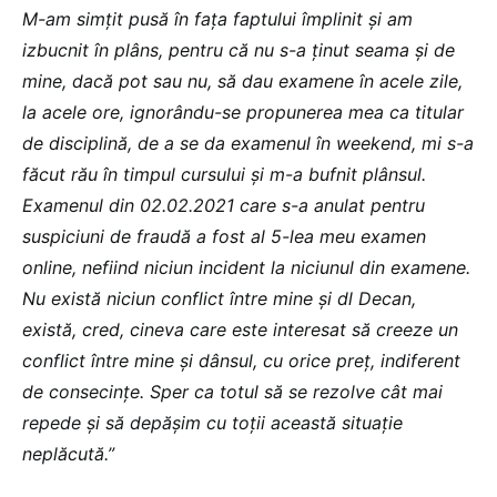
M-am simțit pusă în fața faptului împlinit și am
izbucnit în plâns, pentru că nu s-a ținut seama și de
mine, dacă pot sau nu, să dau examene în acele zile,
la acele ore, ignorându-se propunerea mea ca titular
de disciplină, de a se da examenul în weekend, mi s-a
făcut rău în timpul cursului și m-a bufnit plânsul.
Examenul din 02.02.2021 care s-a anulat pentru
suspiciuni de fraudă a fost al 5-lea meu examen
online, nefiind niciun incident la niciunul din examene.
Nu există niciun conflict între mine și dl Decan,
există, cred, cineva care este interesat să creeze un
conflict între mine și dânsul, cu orice preț, indiferent
de consecințe. Sper ca totul să se rezolve cât mai
repede și să depășim cu toții această situație
neplăcută.”