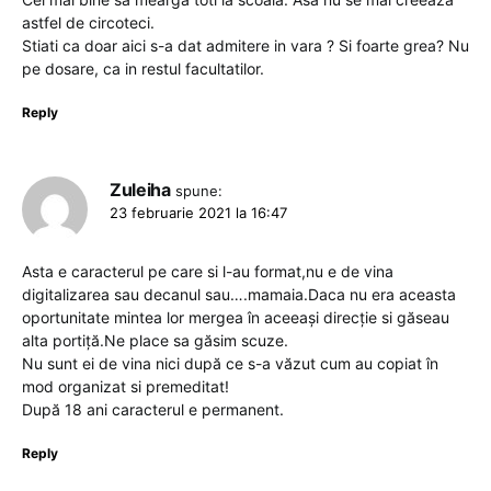
astfel de circoteci.
Stiati ca doar aici s-a dat admitere in vara ? Si foarte grea? Nu
pe dosare, ca in restul facultatilor.
Reply
Zuleiha
spune:
23 februarie 2021 la 16:47
Asta e caracterul pe care si l-au format,nu e de vina
digitalizarea sau decanul sau….mamaia.Daca nu era aceasta
oportunitate mintea lor mergea în aceeași direcție si găseau
alta portiță.Ne place sa găsim scuze.
Nu sunt ei de vina nici după ce s-a văzut cum au copiat în
mod organizat si premeditat!
După 18 ani caracterul e permanent.
Reply