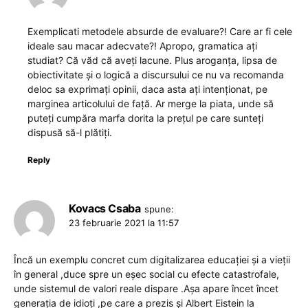
Exemplicati metodele absurde de evaluare?! Care ar fi cele
ideale sau macar adecvate?! Apropo, gramatica ați
studiat? Că văd că aveți lacune. Plus aroganța, lipsa de
obiectivitate și o logică a discursului ce nu va recomanda
deloc sa exprimați opinii, daca asta ați intenționat, pe
marginea articolului de față. Ar merge la piata, unde să
puteți cumpăra marfa dorita la prețul pe care sunteți
dispusă să-l plătiți.
Reply
Kovacs Csaba
spune:
23 februarie 2021 la 11:57
Încă un exemplu concret cum digitalizarea educației și a vieții
în general ,duce spre un eșec social cu efecte catastrofale,
unde sistemul de valori reale dispare .Așa apare încet încet
generația de idioți ,pe care a prezis și Albert Eistein la