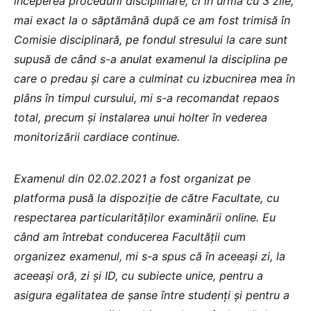
începerea procedurii disciplinare, ci în urmă cu 3 zile,
mai exact la o săptămână după ce am fost trimisă în
Comisie disciplinară, pe fondul stresului la care sunt
supusă de când s-a anulat examenul la disciplina pe
care o predau și care a culminat cu izbucnirea mea în
plâns în timpul cursului, mi s-a recomandat repaos
total, precum și instalarea unui holter în vederea
monitorizării cardiace continue.
Examenul din 02.02.2021 a fost organizat pe
platforma pusă la dispoziție de către Facultate, cu
respectarea particularităților examinării online. Eu
când am întrebat conducerea Facultății cum
organizez examenul, mi s-a spus că în aceeași zi, la
aceeași oră, zi și ID, cu subiecte unice, pentru a
asigura egalitatea de șanse între studenți și pentru a