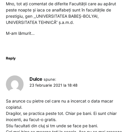
Mno, tot ați comentat de diferite Facultății care au apărut
peste noapte și iaca ce analfabeți sunt în facultățile de
prestigiu, gen ,,UNIVERSITATEA BABEȘ-BOLYAI,
UNIVERSITATEA TEHNICĂ” ș.a.m.d.
M-am lămurit…
Reply
Dulce
spune:
23 februarie 2021 la 18:48
Sa arunce cu pietre cel care nu a incercat o data macar
copiatul.
Dragilor, se practica peste tot. Chiar pe bani. Ei sunt chiar
inocenti, au facut-o gratis.
Stiu facultati din cluj si tm unde se face pe bani.
Cel mai bine sa mearga toti la scoala. Asa nu se mai creeaza