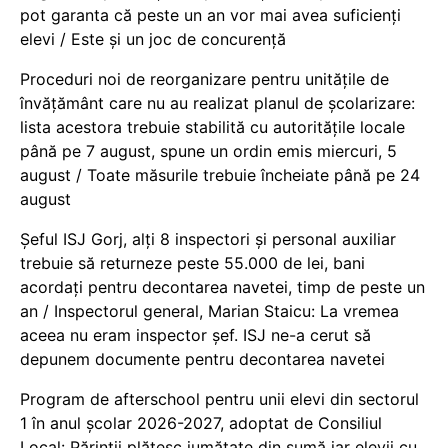
pot garanta că peste un an vor mai avea suficienți
elevi / Este și un joc de concurență
Proceduri noi de reorganizare pentru unitățile de
învățământ care nu au realizat planul de școlarizare:
lista acestora trebuie stabilită cu autoritățile locale
până pe 7 august, spune un ordin emis miercuri, 5
august / Toate măsurile trebuie încheiate până pe 24
august
Șeful ISJ Gorj, alți 8 inspectori și personal auxiliar
trebuie să returneze peste 55.000 de lei, bani
acordați pentru decontarea navetei, timp de peste un
an / Inspectorul general, Marian Staicu: La vremea
aceea nu eram inspector șef. ISJ ne-a cerut să
depunem documente pentru decontarea navetei
Program de afterschool pentru unii elevi din sectorul
1 în anul școlar 2026-2027, adoptat de Consiliul
Local: Părinții plătesc jumătate din sumă iar elevii cu