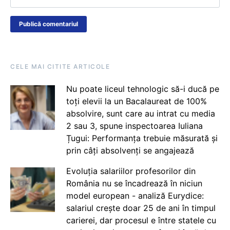
CELE MAI CITITE ARTICOLE
Nu poate liceul tehnologic să-i ducă pe
toți elevii la un Bacalaureat de 100%
absolvire, sunt care au intrat cu media
2 sau 3, spune inspectoarea Iuliana
Țugui: Performanța trebuie măsurată și
prin câți absolvenți se angajează
Evoluția salariilor profesorilor din
România nu se încadrează în niciun
model european - analiză Eurydice:
salariul crește doar 25 de ani în timpul
carierei, dar procesul e între statele cu