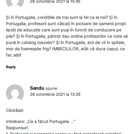
28 octombrie 2021 la 15:45
Și în Portugalia, condițiile de trai sunt la fel ca la noi? Și în
Portugalia, profesorii sunt călcați în picioare de oamenii proști
lipsiți de educație care sunt puși în funcții de conducere pe
pile? Și în Portugalia, părinții dau ordine profesorilor ce note să
pună în catalog loazelor? Și în Portugalia, ard de vii în spitale,
mor de foameșide frig? IMBECILILOR, atât vă duce capul, ce
fac alții!
Reply
Sandu
spune:
28 octombrie 2021 la 13:26
ClickBait:
Intrebare: „Ce a făcut Portugalia …”
Raspunsuri:
1. Profesorii și personalul școlar au fost considerați prioritari