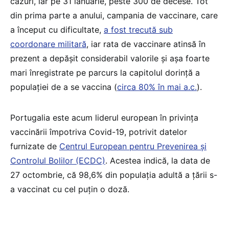
cazuri, iar pe 31 ianuarie, peste 300 de decese. Tot
din prima parte a anului, campania de vaccinare, care
a început cu dificultate,
a fost trecută sub
coordonare militară
, iar rata de vaccinare atinsă în
prezent a depășit considerabil valorile și așa foarte
mari înregistrate pe parcurs la capitolul dorință a
populației de a se vaccina (
circa 80% în mai a.c.
).
Portugalia este acum liderul european în privința
vaccinării împotriva Covid-19, potrivit datelor
furnizate de
Centrul European pentru Prevenirea și
Controlul Bolilor (ECDC)
. Acestea indică, la data de
27 octombrie, că 98,6% din populația adultă a țării s-
a vaccinat cu cel puțin o doză.