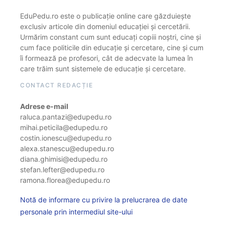
EduPedu.ro este o publicație online care găzduiește
exclusiv articole din domeniul educației și cercetării.
Urmărim constant cum sunt educați copiii noștri, cine și
cum face politicile din educație și cercetare, cine și cum
îi formează pe profesori, cât de adecvate la lumea în
care trăim sunt sistemele de educație și cercetare.
CONTACT REDACȚIE
Adrese e-mail
raluca.pantazi@edupedu.ro
mihai.peticila@edupedu.ro
costin.ionescu@edupedu.ro
alexa.stanescu@edupedu.ro
diana.ghimisi@edupedu.ro
stefan.lefter@edupedu.ro
ramona.florea@edupedu.ro
Notă de informare cu privire la prelucrarea de date
personale prin intermediul site-ului