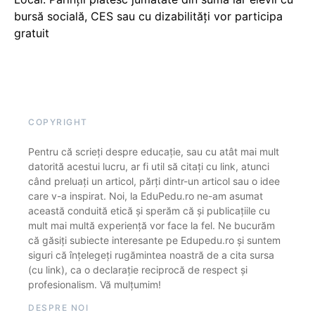
bursă socială, CES sau cu dizabilităţi vor participa
gratuit
COPYRIGHT
Pentru că scrieți despre educație, sau cu atât mai mult
datorită acestui lucru, ar fi util să citați cu link, atunci
când preluați un articol, părți dintr-un articol sau o idee
care v-a inspirat. Noi, la EduPedu.ro ne-am asumat
această conduită etică și sperăm că și publicațiile cu
mult mai multă experiență vor face la fel. Ne bucurăm
că găsiți subiecte interesante pe Edupedu.ro și suntem
siguri că înțelegeți rugămintea noastră de a cita sursa
(cu link), ca o declarație reciprocă de respect și
profesionalism. Vă mulțumim!
DESPRE NOI