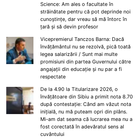
Science: Am ales o facultate în
străinătate pentru că pot deprinde noi
cunoștințe, dar vreau să mă întorc în
țară și să devin profesor
Vicepremierul Tanczos Barna: Dacă
învățământul nu se rezolvă, pică toată
legea salarizării / Sunt mai multe
promisiuni din partea Guvernului către
angajații din educație și nu par a fi
respectate
De la 4.90 la Titularizare 2026, o
învățătoare din Sibiu a primit nota 8.70
după contestație: Când am văzut nota
inițială, nu mă puteam opri din plâns.
Mi-am dat seama că lucrarea mea nu a
fost corectată în adevăratul sens al
cuvântului