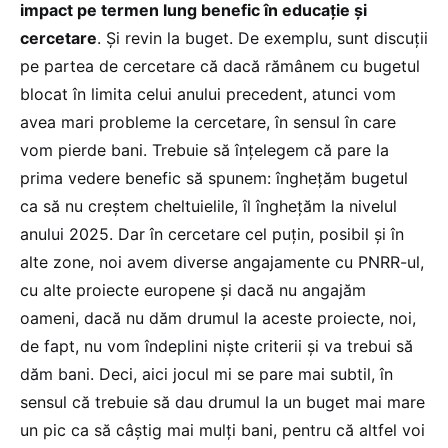
impact pe termen lung benefic în educație și
cercetare
. Și revin la buget. De exemplu, sunt discuții
pe partea de cercetare că dacă rămânem cu bugetul
blocat în limita celui anului precedent, atunci vom
avea mari probleme la cercetare, în sensul în care
vom pierde bani. Trebuie să înțelegem că pare la
prima vedere benefic să spunem: înghețăm bugetul
ca să nu creștem cheltuielile, îl înghețăm la nivelul
anului 2025. Dar în cercetare cel puțin, posibil și în
alte zone, noi avem diverse angajamente cu PNRR-ul,
cu alte proiecte europene și dacă nu angajăm
oameni, dacă nu dăm drumul la aceste proiecte, noi,
de fapt, nu vom îndeplini niște criterii și va trebui să
dăm bani. Deci, aici jocul mi se pare mai subtil, în
sensul că trebuie să dau drumul la un buget mai mare
un pic ca să câștig mai mulți bani, pentru că altfel voi