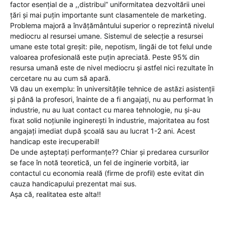
factor esențial de a ,,distribui” uniformitatea dezvoltării unei
țări și mai puțin importante sunt clasamentele de marketing.
Problema majoră a învățământului superior o reprezintă nivelul
mediocru al resursei umane. Sistemul de selecție a resursei
umane este total greșit: pile, nepotism, lingăi de tot felul unde
valoarea profesională este puțin apreciată. Peste 95% din
resursa umană este de nivel mediocru și astfel nici rezultate în
cercetare nu au cum să apară.
Vă dau un exemplu: în universitățile tehnice de astăzi asistenții
și până la profesori, înainte de a fi angajați, nu au performat în
industrie, nu au luat contact cu marea tehnologie, nu și-au
fixat solid noțiunile inginerești în industrie, majoritatea au fost
angajați imediat după școală sau au lucrat 1-2 ani. Acest
handicap este irecuperabil!
De unde așteptați performanțe?? Chiar și predarea cursurilor
se face în notă teoretică, un fel de inginerie vorbită, iar
contactul cu economia reală (firme de profil) este evitat din
cauza handicapului prezentat mai sus.
Așa că, realitatea este alta!!