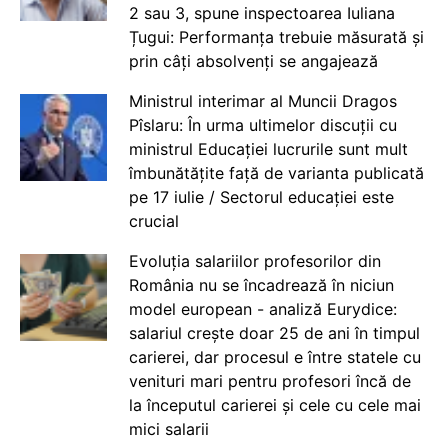
2 sau 3, spune inspectoarea Iuliana
Țugui: Performanța trebuie măsurată și
prin câți absolvenți se angajează
Ministrul interimar al Muncii Dragos
Pîslaru: În urma ultimelor discuții cu
ministrul Educației lucrurile sunt mult
îmbunătățite față de varianta publicată
pe 17 iulie / Sectorul educației este
crucial
Evoluția salariilor profesorilor din
România nu se încadrează în niciun
model european - analiză Eurydice:
salariul crește doar 25 de ani în timpul
carierei, dar procesul e între statele cu
venituri mari pentru profesori încă de
la începutul carierei și cele cu cele mai
mici salarii