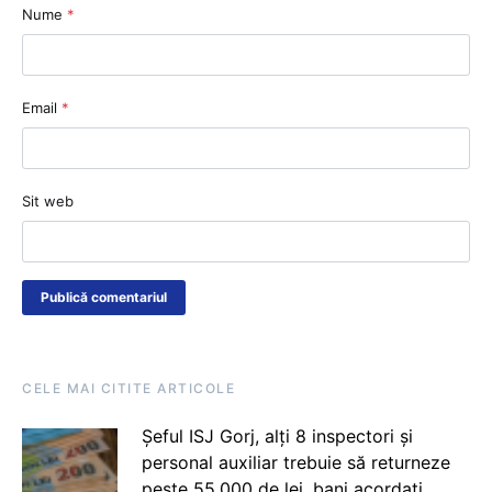
Nume
*
Email
*
Sit web
CELE MAI CITITE ARTICOLE
Șeful ISJ Gorj, alți 8 inspectori și
personal auxiliar trebuie să returneze
peste 55.000 de lei, bani acordați