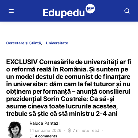
Cercetare și Știință
Universitate
EXCLUSIV Comasările de universități ar fi
o reformă reală în România. Și suntem pe
un model destul de comunist de finanțare
în universitar: dăm cam la fel tuturor și nu
obținem performanță – anunță consilierul
prezidențial Sorin Costreie: Ca să-și
asume cineva toate lucrurile acestea,
trebuie să știe că stă ministru 2-4 ani
Raluca Pantazi
14 ianuarie 2026
7 minute read
4 comments