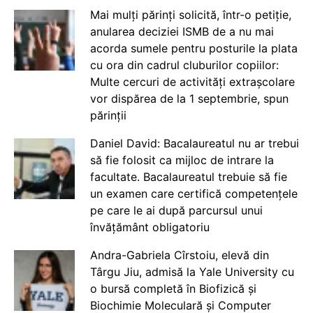
Mai mulți părinți solicită, într-o petiție,
anularea deciziei ISMB de a nu mai
acorda sumele pentru posturile la plata
cu ora din cadrul cluburilor copiilor:
Multe cercuri de activități extrașcolare
vor dispărea de la 1 septembrie, spun
părinții
Daniel David: Bacalaureatul nu ar trebui
să fie folosit ca mijloc de intrare la
facultate. Bacalaureatul trebuie să fie
un examen care certifică competențele
pe care le ai după parcursul unui
învățământ obligatoriu
Andra-Gabriela Cîrstoiu, elevă din
Târgu Jiu, admisă la Yale University cu
o bursă completă în Biofizică și
Biochimie Moleculară și Computer