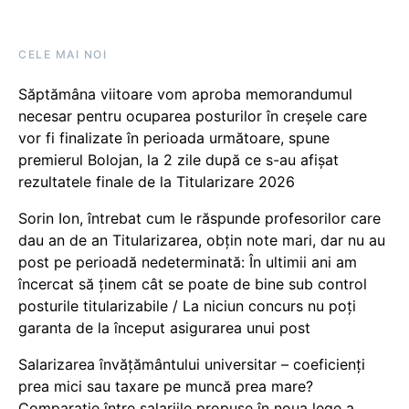
CELE MAI NOI
Săptămâna viitoare vom aproba memorandumul
necesar pentru ocuparea posturilor în creșele care
vor fi finalizate în perioada următoare, spune
premierul Bolojan, la 2 zile după ce s-au afișat
rezultatele finale de la Titularizare 2026
Sorin Ion, întrebat cum le răspunde profesorilor care
dau an de an Titularizarea, obțin note mari, dar nu au
post pe perioadă nedeterminată: În ultimii ani am
încercat să ținem cât se poate de bine sub control
posturile titularizabile / La niciun concurs nu poți
garanta de la început asigurarea unui post
Salarizarea învățământului universitar – coeficienți
prea mici sau taxare pe muncă prea mare?
Comparație între salariile propuse în noua lege a