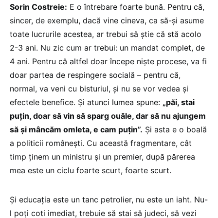
Sorin Costreie:
E o întrebare foarte bună. Pentru că,
sincer, de exemplu, dacă vine cineva, ca să-și asume
toate lucrurile acestea, ar trebui să știe că stă acolo
2-3 ani. Nu zic cum ar trebui: un mandat complet, de
4 ani. Pentru că altfel doar începe niște procese, va fi
doar partea de respingere socială – pentru că,
normal, va veni cu bisturiul, și nu se vor vedea și
efectele benefice. Și atunci lumea spune:
„păi, stai
puțin, doar să vin să sparg ouăle, dar să nu ajungem
să și mâncăm omleta, e cam puțin”.
Și asta e o boală
a politicii românești. Cu această fragmentare, cât
timp ținem un ministru și un premier, după părerea
mea este un ciclu foarte scurt, foarte scurt.
Și educația este un tanc petrolier, nu este un iaht. Nu-
l poți coti imediat, trebuie să stai să judeci, să vezi