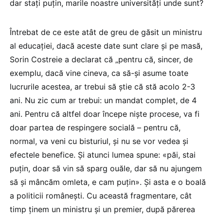
dar stați puțin, marile noastre universități unde sunt?
Întrebat de ce este atât de greu de găsit un ministru
al educației, dacă aceste date sunt clare și pe masă,
Sorin Costreie a declarat că „pentru că, sincer, de
exemplu, dacă vine cineva, ca să-și asume toate
lucrurile acestea, ar trebui să știe că stă acolo 2-3
ani. Nu zic cum ar trebui: un mandat complet, de 4
ani. Pentru că altfel doar începe niște procese, va fi
doar partea de respingere socială – pentru că,
normal, va veni cu bisturiul, și nu se vor vedea și
efectele benefice. Și atunci lumea spune: «păi, stai
puțin, doar să vin să sparg ouăle, dar să nu ajungem
să și mâncăm omleta, e cam puțin». Și asta e o boală
a politicii românești. Cu această fragmentare, cât
timp ținem un ministru și un premier, după părerea