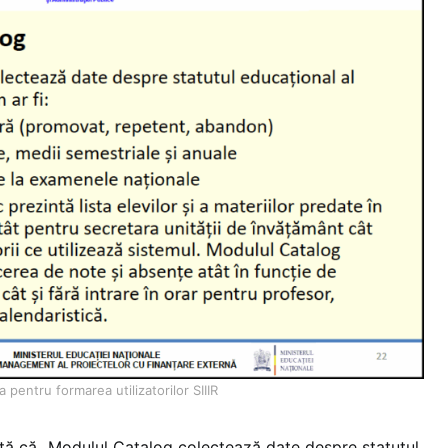
 pentru formarea utilizatorilor SIIIR
tă că „Modulul Catalog colectează date despre statutul