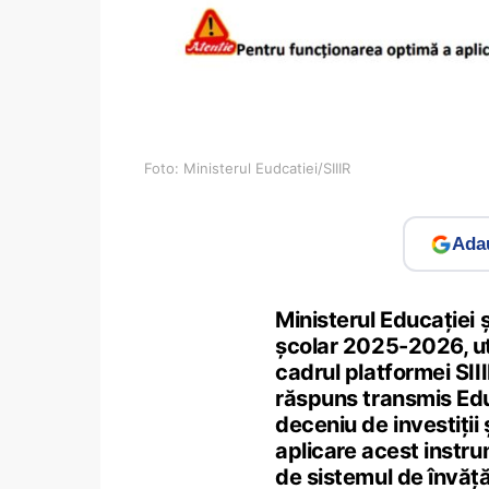
Foto: Ministerul Eudcatiei/SIIIR
Adau
Ministerul Educației ș
școlar 2025-2026, uti
cadrul platformei SIII
răspuns transmis Edu
deceniu de investiții 
aplicare acest instrum
de sistemul de învăț