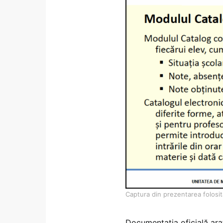
Captura din prezentarea folosita
Documentația oficială ara