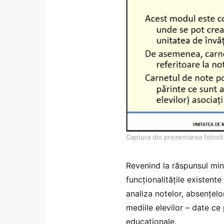
Captura din prezentarea folosita
Revenind la răspunsul min
funcționalitățile existente
analiza notelor, absențelor
mediile elevilor – date ce 
educaționale.