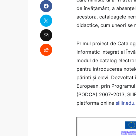
de învățământ, a absențelor
acestora, cataloagele nem
didactice, cum uneori se 
Primul proiect de Catalog
Informatic Integrat al Înv
modul de catalog electroni
pentru introducerea notelo
părinți și elevi. Dezvoltat
European, prin Programul 
(PODCA) 2007–2013, SIIIR a
platforma online
siiiir.edu.