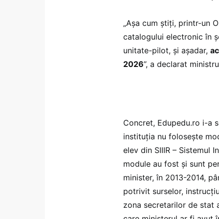
„Așa cum știți, printr-un 
catalogului electronic în 
unitate-pilot, și așadar,
ac
2026
”, a declarat minist
Concret, Edupedu.ro i-a so
instituția nu folosește mo
elev din SIIIR – Sistemul 
module au fost și sunt pe
minister, în 2013-2014, pâ
potrivit surselor, instrucți
zona secretarilor de stat
care ministerul ar fi avut