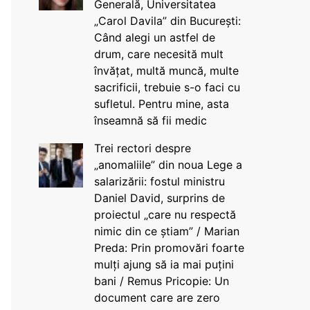
Generală, Universitatea
„Carol Davila” din București:
Când alegi un astfel de
drum, care necesită mult
învățat, multă muncă, multe
sacrificii, trebuie s-o faci cu
sufletul. Pentru mine, asta
înseamnă să fii medic
Trei rectori despre
„anomaliile” din noua Lege a
salarizării: fostul ministru
Daniel David, surprins de
proiectul „care nu respectă
nimic din ce știam” / Marian
Preda: Prin promovări foarte
mulți ajung să ia mai puțini
bani / Remus Pricopie: Un
document care are zero