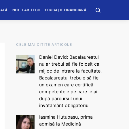
OALĂ
NEXTLAB.TECH
EDUCAȚIE FINANCIARĂ
CELE MAI CITITE ARTICOLE
Daniel David: Bacalaureatul
nu ar trebui să fie folosit ca
mijloc de intrare la facultate.
Bacalaureatul trebuie să fie
un examen care certifică
competențele pe care le ai
după parcursul unui
învățământ obligatoriu
Iasmina Huțupașu, prima
admisă la Medicină