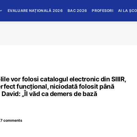
EVALUARE NAȚIONALĂ 2026
BAC 2026
PROFESORI
AI LA ȘC
e vor folosi catalogul electronic din SIIIR,
fect funcțional, niciodată folosit până
l David: „Îl văd ca demers de bază
27 comments