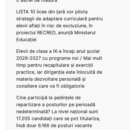
o astfel de măsură
LISTA 10 licee din țară vor pilota
strategii de adaptare curriculară pentru
elevii aflați în risc de excluziune, în
proiectul RECRED, anunță Ministerul
Educației
Elevii de clasa a IX-a încep anul școlar
2026-2027 cu programe noi / Mai mult
timp pentru recapitulare și exerciții
practice, iar dirigenția este înlocuită de
materia dezvoltare personală și
consiliere care va fi obligatorie
Cine participă la ședințele de
repartizare a posturilor pe perioadă
nedeterminată? La nivel național sunt
17.205 candidați care se pot titulariza,
însă doar 6.166 de posturi vacante