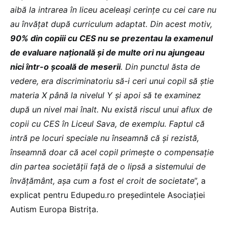
aibă la intrarea în liceu aceleași cerințe cu cei care nu
au învățat după curriculum adaptat. Din acest motiv,
90% din copiii cu CES nu se prezentau la examenul
de evaluare națională și de multe ori nu ajungeau
nici într-o școală de meserii
. Din punctul ăsta de
vedere, era discriminatoriu să-i ceri unui copil să știe
materia X până la nivelul Y și apoi să te examinez
după un nivel mai înalt. Nu există riscul unui aflux de
copii cu CES în Liceul Sava, de exemplu. Faptul că
intră pe locuri speciale nu înseamnă că și rezistă,
înseamnă doar că acel copil primește o compensație
din partea societății față de o lipsă a sistemului de
învățământ, așa cum a fost el croit de societate
”, a
explicat pentru Edupedu.ro președintele Asociației
Autism Europa Bistrița.