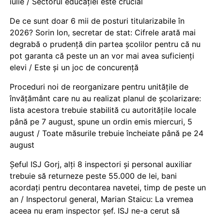
iulie / Sectorul educației este crucial
De ce sunt doar 6 mii de posturi titularizabile în
2026? Sorin Ion, secretar de stat: Cifrele arată mai
degrabă o prudență din partea școlilor pentru că nu
pot garanta că peste un an vor mai avea suficienți
elevi / Este și un joc de concurență
Proceduri noi de reorganizare pentru unitățile de
învățământ care nu au realizat planul de școlarizare:
lista acestora trebuie stabilită cu autoritățile locale
până pe 7 august, spune un ordin emis miercuri, 5
august / Toate măsurile trebuie încheiate până pe 24
august
Șeful ISJ Gorj, alți 8 inspectori și personal auxiliar
trebuie să returneze peste 55.000 de lei, bani
acordați pentru decontarea navetei, timp de peste un
an / Inspectorul general, Marian Staicu: La vremea
aceea nu eram inspector șef. ISJ ne-a cerut să