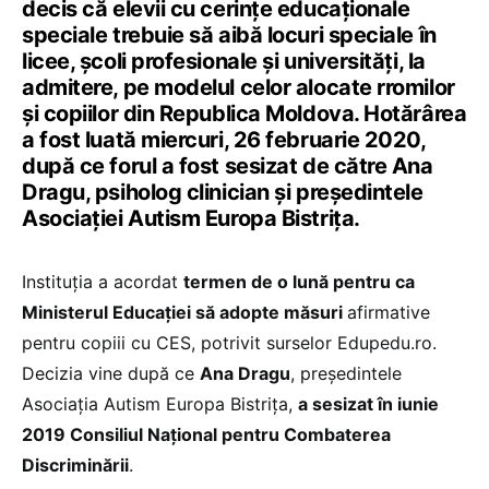
decis că elevii cu cerințe educaționale
speciale trebuie să aibă locuri speciale în
licee, școli profesionale și universități, la
admitere, pe modelul celor alocate rromilor
și copiilor din Republica Moldova. Hotărârea
a fost luată miercuri, 26 februarie 2020,
după ce forul a fost sesizat de către Ana
Dragu, psiholog clinician și președintele
Asociației Autism Europa Bistrița.
Instituția a acordat
termen de o lună pentru ca
Ministerul Educației să adopte măsuri
afirmative
pentru copiii cu CES, potrivit surselor Edupedu.ro.
Decizia vine după ce
Ana Dragu
, președintele
Asociația Autism Europa Bistrița,
a sesizat în iunie
2019 Consiliul Național pentru Combaterea
Discriminării
.