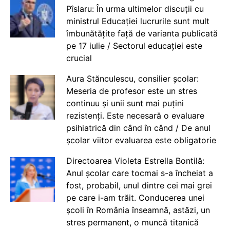
Pîslaru: În urma ultimelor discuții cu
ministrul Educației lucrurile sunt mult
îmbunătățite față de varianta publicată
pe 17 iulie / Sectorul educației este
crucial
Aura Stănculescu, consilier școlar:
Meseria de profesor este un stres
continuu și unii sunt mai puțini
rezistenți. Este necesară o evaluare
psihiatrică din când în când / De anul
școlar viitor evaluarea este obligatorie
Directoarea Violeta Estrella Bontilă:
Anul școlar care tocmai s-a încheiat a
fost, probabil, unul dintre cei mai grei
pe care i-am trăit. Conducerea unei
școli în România înseamnă, astăzi, un
stres permanent, o muncă titanică