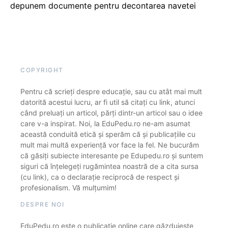
depunem documente pentru decontarea navetei
COPYRIGHT
Pentru că scrieți despre educație, sau cu atât mai mult
datorită acestui lucru, ar fi util să citați cu link, atunci
când preluați un articol, părți dintr-un articol sau o idee
care v-a inspirat. Noi, la EduPedu.ro ne-am asumat
această conduită etică și sperăm că și publicațiile cu
mult mai multă experiență vor face la fel. Ne bucurăm
că găsiți subiecte interesante pe Edupedu.ro și suntem
siguri că înțelegeți rugămintea noastră de a cita sursa
(cu link), ca o declarație reciprocă de respect și
profesionalism. Vă mulțumim!
DESPRE NOI
EduPedu.ro este o publicație online care găzduiește