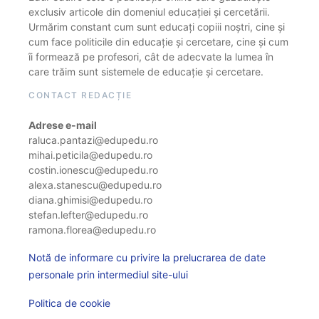
exclusiv articole din domeniul educației și cercetării.
Urmărim constant cum sunt educați copiii noștri, cine și
cum face politicile din educație și cercetare, cine și cum
îi formează pe profesori, cât de adecvate la lumea în
care trăim sunt sistemele de educație și cercetare.
CONTACT REDACȚIE
Adrese e-mail
raluca.pantazi@edupedu.ro
mihai.peticila@edupedu.ro
costin.ionescu@edupedu.ro
alexa.stanescu@edupedu.ro
diana.ghimisi@edupedu.ro
stefan.lefter@edupedu.ro
ramona.florea@edupedu.ro
Notă de informare cu privire la prelucrarea de date
personale prin intermediul site-ului
Politica de cookie