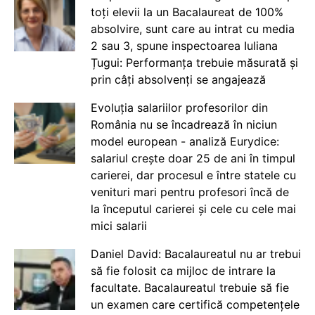
toți elevii la un Bacalaureat de 100%
absolvire, sunt care au intrat cu media
2 sau 3, spune inspectoarea Iuliana
Țugui: Performanța trebuie măsurată și
prin câți absolvenți se angajează
Evoluția salariilor profesorilor din
România nu se încadrează în niciun
model european - analiză Eurydice:
salariul crește doar 25 de ani în timpul
carierei, dar procesul e între statele cu
venituri mari pentru profesori încă de
la începutul carierei și cele cu cele mai
mici salarii
Daniel David: Bacalaureatul nu ar trebui
să fie folosit ca mijloc de intrare la
facultate. Bacalaureatul trebuie să fie
un examen care certifică competențele