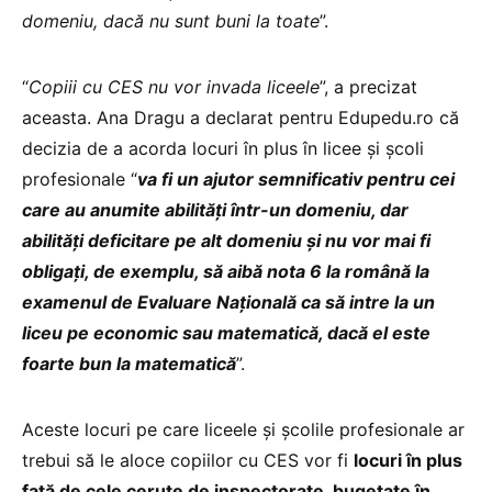
domeniu, dacă nu sunt buni la toate
”.
“
Copiii cu CES nu vor invada liceele
”, a precizat
aceasta. Ana Dragu a declarat pentru Edupedu.ro că
decizia de a acorda locuri în plus în licee și școli
profesionale “
va fi un ajutor semnificativ pentru cei
care au anumite abilități într-un domeniu, dar
abilități deficitare pe alt domeniu și nu vor mai fi
obligați, de exemplu, să aibă nota 6 la română la
examenul de Evaluare Națională ca să intre la un
liceu pe economic sau matematică, dacă el este
foarte bun la matematică
”.
Aceste locuri pe care liceele și școlile profesionale ar
trebui să le aloce copiilor cu CES vor fi
locuri în plus
față de cele cerute de inspectorate, bugetate în