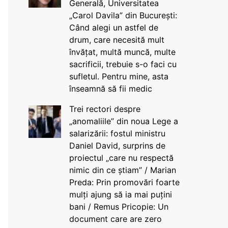
Generală, Universitatea
„Carol Davila” din București:
Când alegi un astfel de
drum, care necesită mult
învățat, multă muncă, multe
sacrificii, trebuie s-o faci cu
sufletul. Pentru mine, asta
înseamnă să fii medic
Trei rectori despre
„anomaliile” din noua Lege a
salarizării: fostul ministru
Daniel David, surprins de
proiectul „care nu respectă
nimic din ce știam” / Marian
Preda: Prin promovări foarte
mulți ajung să ia mai puțini
bani / Remus Pricopie: Un
document care are zero