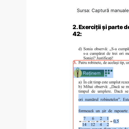
Sursa: Captură manuale.
2. Exerciții și parte 
42: