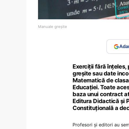
Manuale greșite
Adau
Exerciții fără înțeles
greșite sau date inco
Matematică de clasa 
Educației. Toate aces
baza unui contract at
Editura Didactică și
Constituțională a decl
Profesori și editori au se