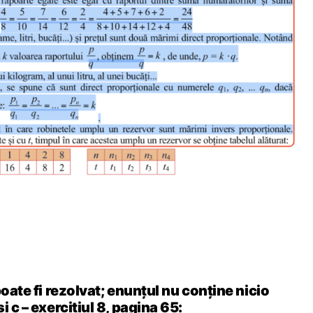
poate fi rezolvat; enunțul nu conține nicio
i c – exercițiul 8, pagina 65: