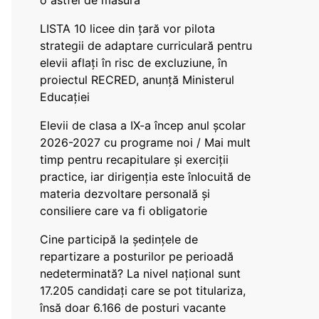
o astfel de măsură
LISTA 10 licee din țară vor pilota
strategii de adaptare curriculară pentru
elevii aflați în risc de excluziune, în
proiectul RECRED, anunță Ministerul
Educației
Elevii de clasa a IX-a încep anul școlar
2026-2027 cu programe noi / Mai mult
timp pentru recapitulare și exerciții
practice, iar dirigenția este înlocuită de
materia dezvoltare personală și
consiliere care va fi obligatorie
Cine participă la ședințele de
repartizare a posturilor pe perioadă
nedeterminată? La nivel național sunt
17.205 candidați care se pot titulariza,
însă doar 6.166 de posturi vacante