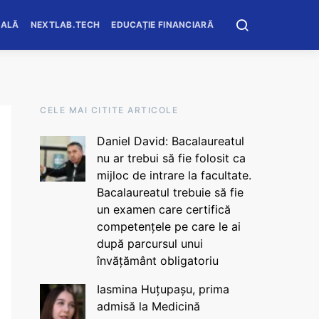
OALĂ
NEXTLAB.TECH
EDUCAȚIE FINANCIARĂ
CELE MAI CITITE ARTICOLE
Daniel David: Bacalaureatul
nu ar trebui să fie folosit ca
mijloc de intrare la facultate.
Bacalaureatul trebuie să fie
un examen care certifică
competențele pe care le ai
după parcursul unui
învățământ obligatoriu
Iasmina Huțupașu, prima
admisă la Medicină