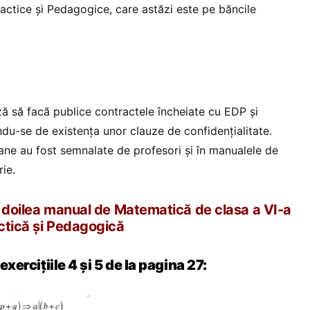
dactice și Pedagogice, care astăzi este pe băncile
uză să facă publice contractele încheiate cu EDP și
ndu-se de existența unor clauze de confidențialitate.
ane au fost semnalate de profesori și în manualele de
rie.
al doilea manual de Matematică de clasa a VI-a
ctică și Pedagogică
 exercițiile 4 și 5 de la pagina 27: