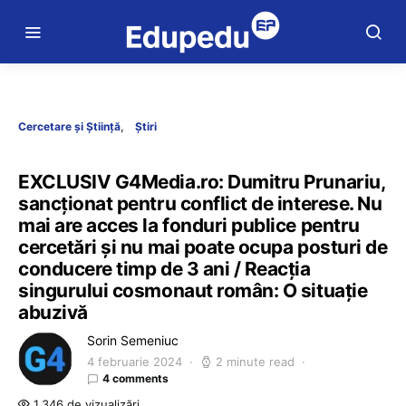
Cercetare și Știință
Știri
EXCLUSIV G4Media.ro: Dumitru Prunariu,
sancționat pentru conflict de interese. Nu
mai are acces la fonduri publice pentru
cercetări și nu mai poate ocupa posturi de
conducere timp de 3 ani / Reacția
singurului cosmonaut român: O situație
abuzivă
Sorin Semeniuc
4 februarie 2024
2 minute read
4 comments
1.346 de vizualizări