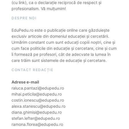
(cu link), ca o declarație reciprocă de respect și
profesionalism. Vă mulțumim!
DESPRE NOI
EduPedu.ro este o publicație online care găzduiește
exclusiv articole din domeniul educației și cercetării.
Urmărim constant cum sunt educați copiii noștri, cine și
cum face politicile din educație și cercetare, cine și cum
îi formează pe profesori, cât de adecvate la lumea în
care trăim sunt sistemele de educație și cercetare.
CONTACT REDACȚIE
Adrese e-mail
raluca.pantazi@edupedu.ro
mihai.peticila@edupedu.ro
costin.ionescu@edupedu.ro
alexa.stanescu@edupedu.ro
diana.ghimisi@edupedu.ro
stefan.lefter@edupedu.ro
ramona.florea@edupedu.ro