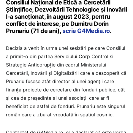
Consiliul Naţional de Etică a Cercetării
Ştiinţifice, Dezvoltării Tehnologice şi Inovării
l-a sancționat, în august 2023, pentru
conflict de interese, pe Dumitru Dorin
Prunariu (71 de ani),
scrie G4Media.ro
.
Decizia a venit în urma unei sesizări pe care Consiliul
a primit-o din partea Serviciului Corp Control și
Strategie Anticorupție din cadrul Ministerului
Cercetării, Inovării și Digitalizării care a descoperit că
Prunariu fusese atât director al unei agenții care
finanța proiecte de cercetare din fonduri publice, cât
și cea de președinte al unei asociații care ar fi
beneficiat de astfel de fonduri. Prunariu este singurul
român care a zburat vreodată în spațiul cosmic.
Contactat de G4Media.ro, el a declarat că este vorba