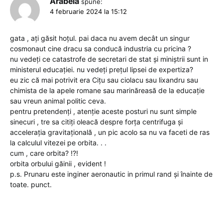
Arabela
spune:
4 februarie 2024 la 15:12
gata , ați găsit hoțul. pai daca nu avem decât un singur
cosmonaut cine dracu sa conducă industria cu pricina ?
nu vedeți ce catastrofe de secretari de stat și miniștrii sunt in
ministerul educației. nu vedeți prețul lipsei de expertiza?
eu zic că mai potrivit era Cițu sau ciolacu sau lixandru sau
chimista de la apele romane sau marinăreasă de la educație
sau vreun animal politic ceva.
pentru pretendenți , atenție aceste posturi nu sunt simple
sinecuri , tre sa citiți oleacă despre forța centrifuga și
accelerația gravitațională , un pic acolo sa nu va faceti de ras
la calculul vitezei pe orbita. . .
cum , care orbita? !?!
orbita orbului găinii , evident !
p.s. Prunaru este inginer aeronautic in primul rand și înainte de
toate. punct.