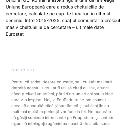
Unici în UE: România este singura țară din întreaga
Uniune Europeană care a redus cheltuielile de
cercetare, calculate pe cap de locuitor, în ultimul
deceniu. Între 2015-2025, spațiul comunitar a crescut
masiv cheltuielile de cercetare – ultimele date
Eurostat
COPYRIGHT
Pentru că scrieți despre educație, sau cu atât mai mult
datorită acestui lucru, ar fi util să citați cu link, atunci
când preluați un articol, părți dintr-un articol sau o idee
care v-a inspirat. Noi, la EduPedu.ro ne-am asumat
această conduită etică și sperăm că și publicațiile cu
mult mai multă experiență vor face la fel. Ne bucurăm
că găsiți subiecte interesante pe Edupedu.ro și suntem
siguri că înțelegeți rugămintea noastră de a cita sursa