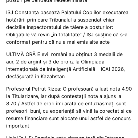
posturi pe perioadă nedeterminată
ISJ Constanța pasează Palatului Copiilor executarea
hotărârii prin care Tribunalul a suspendat chiar
deciziile Inspectoratului de tăiere a posturilor:
Obligațiile vă revin „în totalitate” / ISJ susține că s-a
conformat pentru că nu a mai emis alte acte
ULTIMĂ ORĂ Elevii români au obținut 3 medalii de
aur, 2 de argint și 3 de bronz la Olimpiada
Internațională de Inteligență Artificială – IOAI 2026,
desfășurată în Kazahstan
Profesorul Petruț Rizea: O profesoară a luat nota 4.90
la Titularizare, iar după contestații nota a ajuns la
8.70 / Astfel de erori îmi arată ce entuziasmați sunt
profesorii buni, cu experiență să vină la corectat și ce
resurse financiare sunt alocate unui astfel de concurs
important