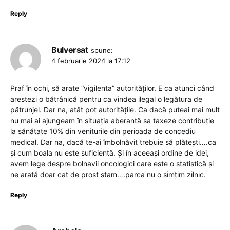
Reply
Bulversat
spune:
4 februarie 2024 la 17:12
Praf în ochi, să arate “vigilenta” autorităților. E ca atunci când
arestezi o bătrânică pentru ca vindea ilegal o legătura de
pătrunjel. Dar na, atât pot autoritățile. Ca dacă puteai mai mult
nu mai ai ajungeam în situația aberantă sa taxeze contribuție
la sănătate 10% din veniturile din perioada de concediu
medical. Dar na, dacă te-ai îmbolnăvit trebuie să plătești….ca
și cum boala nu este suficientă. Și în aceeași ordine de idei,
avem lege despre bolnavii oncologici care este o statistică și
ne arată doar cat de prost stam….parca nu o simțim zilnic.
Reply