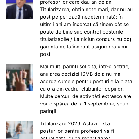
profesorilor care dau an de an
Titularizarea, obțin note mari, dar nu au
post pe perioadă nedeterminată: În
ultimii ani am încercat să ținem cât se
poate de bine sub control posturile
titularizabile / La niciun concurs nu poți
garanta de la început asigurarea unui
post
Mai mulți părinți solicită, într-o petiție,
anularea deciziei ISMB de a nu mai
acorda sumele pentru posturile la plata
cu ora din cadrul cluburilor copiilor:
Multe cercuri de activități extrașcolare
vor dispărea de la 1 septembrie, spun
părinții
Titularizare 2026. Astăzi, lista
posturilor pentru profesori va fi
actualizată, după repartizarea