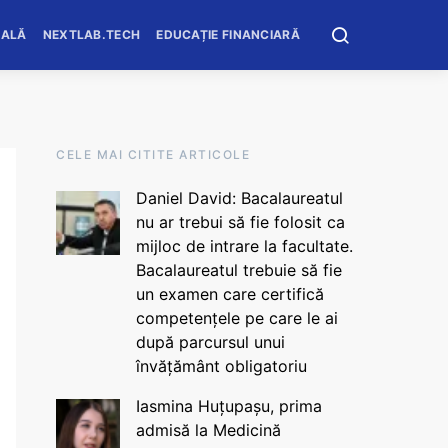
OALĂ
NEXTLAB.TECH
EDUCAȚIE FINANCIARĂ
CELE MAI CITITE ARTICOLE
Daniel David: Bacalaureatul
nu ar trebui să fie folosit ca
mijloc de intrare la facultate.
Bacalaureatul trebuie să fie
un examen care certifică
competențele pe care le ai
după parcursul unui
învățământ obligatoriu
Iasmina Huțupașu, prima
admisă la Medicină