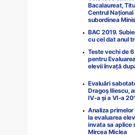
Bacalaureat, Tit
Centrul Naţional
subordinea Minis
BAC 2019. Subiec
cu cel dat anul t
Teste vechi de 6
pentru Evaluarea 
elevii învață du
Evaluări sabotate
Dragoș Iliescu, a
IV-a și a VI-a 20
Analiza primelor 
la evaluarea elevi
invata sa aplice 
Mircea Miclea