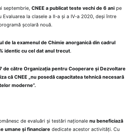
lui septembrie,
CNEE a publicat teste vechi de 6 ani
pe
Evaluarea la clasele a II-a și a IV-a 2020, deși între
 programă școlară nouă.
ul de la examenul de Chimie anorganică din cadrul
% identic cu cel dat anul trecut
.
17 de către Organizaţia pentru Cooperare şi Dezvoltare
za că CNEE „nu posedă capacitatea tehnică necesară
estelor moderne”.
mânesc de evaluări şi testări naţionale
nu beneficiază
se umane şi financiare
dedicate acestor activităţi. Cu