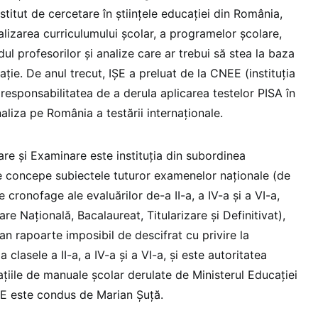
nstitut de cercetare în științele educației din România,
alizarea curriculumului școlar, a programelor școlare,
dul profesorilor și analize care ar trebui să stea la baza
ație. De anul trecut, IȘE a preluat de la CNEE (instituția
responsabilitatea de a derula aplicarea testelor PISA în
aliza pe România a testării internaționale.
re și Examinare este instituția din subordinea
re concepe subiectele tuturor examenelor naționale (de
e cronofage ale evaluărilor de-a II-a, a IV-a și a VI-a,
re Națională, Bacalaureat, Titularizare și Definitivat),
 an rapoarte imposibil de descifrat cu privire la
a clasele a II-a, a IV-a și a VI-a, și este autoritatea
tațiile de manuale școlar derulate de Ministerul Educației
E este condus de Marian Șuță.