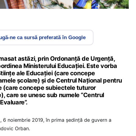
gă-ne ca sursă preferată în Google
asat astăzi, prin Ordonanță de Urgență,
ubordinea Ministerului Educației. Este vorba
Științe ale Educației (care concepe
amele școlare) și de Centrul Național pentru
e (care concepe subiectele tuturor
), care se unesc sub numele “Centrul
 Evaluare”.
i, 6 noiembrie 2019, în prima ședință de guvern a
udovic Orban.