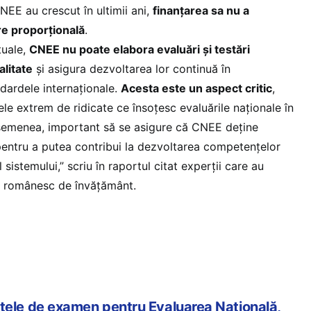
CNEE au crescut în ultimii ani,
finanţarea sa nu a
re proporţională
.
tuale,
CNEE nu poate elabora evaluări şi testări
alitate
şi asigura dezvoltarea lor continuă în
dardele internaţionale.
Acesta este un aspect critic
,
le extrem de ridicate ce însoţesc evaluările naţionale în
semenea, important să se asigure că CNEE deţine
entru a putea contribui la dezvoltarea competenţelor
 sistemului,” scriu în raportul citat experţii care au
ul românesc de învăţământ.
tele de examen pentru Evaluarea Naţională,