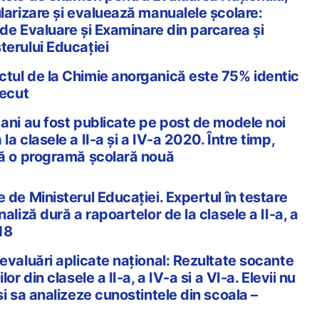
ularizare şi evaluează manualele şcolare:
 de Evaluare şi Examinare din parcarea şi
terului Educaţiei
tul de la Chimie anorganică este 75% identic
recut
 ani au fost publicate pe post de modele noi
la clasele a II-a și a IV-a 2020. Între timp,
pă o programă școlară nouă
 de Ministerul Educației. Expertul în testare
naliză dură a rapoartelor de la clasele a II-a, a
18
evaluări aplicate național: Rezultate socante
lor din clasele a II-a, a IV-a si a VI-a. Elevii nu
si sa analizeze cunostintele din scoala –