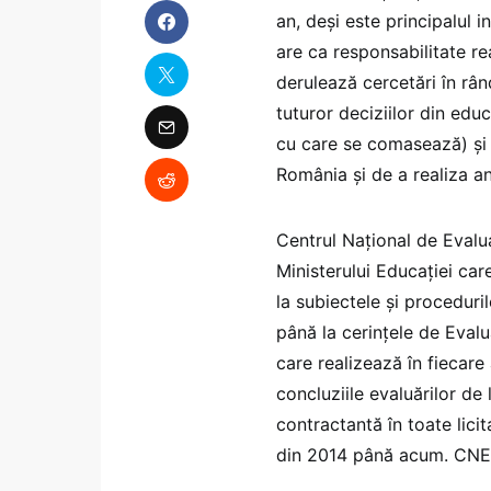
an, deși este principalul i
are ca responsabilitate re
derulează cercetări în rân
tuturor deciziilor din educ
cu care se comasează) și 
România și de a realiza an
Centrul Național de Evalua
Ministerului Educației ca
la subiectele și proceduril
până la cerințele de Evalua
care realizează în fiecare
concluziile evaluărilor de l
contractantă în toate lici
din 2014 până acum. CNE