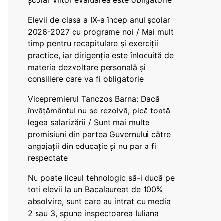
școlar viitor evaluarea este obligatorie
Elevii de clasa a IX-a încep anul școlar
2026-2027 cu programe noi / Mai mult
timp pentru recapitulare și exerciții
practice, iar dirigenția este înlocuită de
materia dezvoltare personală și
consiliere care va fi obligatorie
Vicepremierul Tanczos Barna: Dacă
învățământul nu se rezolvă, pică toată
legea salarizării / Sunt mai multe
promisiuni din partea Guvernului către
angajații din educație și nu par a fi
respectate
Nu poate liceul tehnologic să-i ducă pe
toți elevii la un Bacalaureat de 100%
absolvire, sunt care au intrat cu media
2 sau 3, spune inspectoarea Iuliana