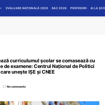
EVALUARE NAȚIONALĂ 2026
BAC 2026
PROFESORI
AI LA ȘC
ează curriculumul școlar se comasează cu
le de examene: Centrul Național de Politici
ii care unește IȘE și CNEE
No comments