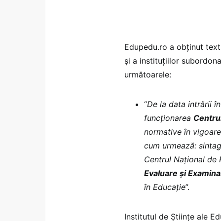
Edupedu.ro a obținut text
și a instituțiilor subordo
următoarele:
“
De la data intrării 
funcționarea
Centrul
normative în vigoare
cum urmează: sintag
Centrul Național de P
Evaluare și Examina
în Educație
”.
Institutul de Științe ale 