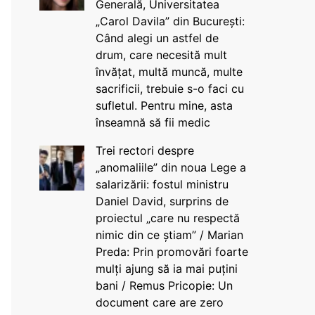
Generală, Universitatea
„Carol Davila” din București:
Când alegi un astfel de
drum, care necesită mult
învățat, multă muncă, multe
sacrificii, trebuie s-o faci cu
sufletul. Pentru mine, asta
înseamnă să fii medic
Trei rectori despre
„anomaliile” din noua Lege a
salarizării: fostul ministru
Daniel David, surprins de
proiectul „care nu respectă
nimic din ce știam” / Marian
Preda: Prin promovări foarte
mulți ajung să ia mai puțini
bani / Remus Pricopie: Un
document care are zero