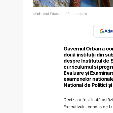
Ministerul Educației / Foto: edu.ro
Adau
Guvernul Orban a com
două instituții din s
despre Institutul de 
curriculumul și progr
Evaluare și Examinar
examenelor naționale
Național de Politici și
Decizia a fost luată astăz
Executivului condus de L