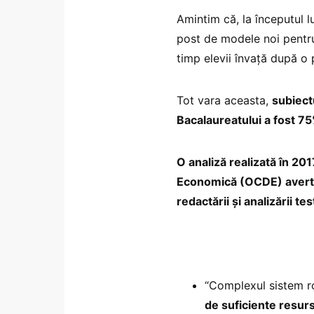
Amintim că, la începutul 
post de modele noi pentru 
timp elevii învață după o
Tot vara aceasta,
subiect
Bacalaureatului a fost 75
O analiză realizată în 20
Economică (OCDE) averti
redactării şi analizării t
“Complexul sistem ro
de suficiente resur