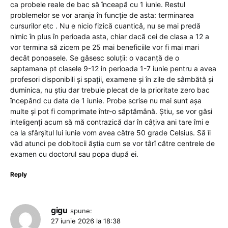
ca probele reale de bac să înceapă cu 1 iunie. Restul
problemelor se vor aranja în funcție de asta: terminarea
cursurilor etc . Nu e nicio fizică cuantică, nu se mai predă
nimic în plus în perioada asta, chiar dacă cei de clasa a 12 a
vor termina să zicem pe 25 mai beneficiile vor fi mai mari
decât ponoasele. Se găsesc soluții: o vacanță de o
saptamana pt clasele 9-12 in perioada 1-7 iunie pentru a avea
profesori disponibili și spații, examene și în zile de sâmbătă și
duminica, nu știu dar trebuie plecat de la prioritate zero bac
începând cu data de 1 iunie. Probe scrise nu mai sunt așa
multe și pot fi comprimate într-o săptămână. Știu, se vor găsi
inteligenți acum să mă contrazică dar în câțiva ani tare îmi e
ca la sfârșitul lui iunie vom avea către 50 grade Celsius. Să îi
văd atunci pe dobitocii ăștia cum se vor târî către centrele de
examen cu doctorul sau popa după ei.
Reply
gigu
spune:
27 iunie 2026 la 18:38