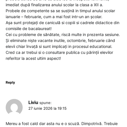
imediat după finalizarea anului scolar la clasa a XII a.
Probele de competente sa se susțină in timpul anului scolar
ianuarie – februarie, cum a mai fost intr-un an școlar.
Așa sunt protejați de caniculă si copiii si cadrele didactice din
comisiile de bacalaureat!
Cei cu probleme de sănătate, riscă multe in prezenta sesiune.
Și eliminate niște vacante inutile, octombrie, februarie când
elevii chiar învață si sunt implicați in procesul educational.
Cred ca ar trebui si o consultare publica cu părinții elevilor
referitor la acest ultim aspect!
Reply
Liviu
spune:
27 iunie 2026 la 19:15
Mereu a fost cald dar asta nu e o scuză. Dimpotrivă. Trebuie