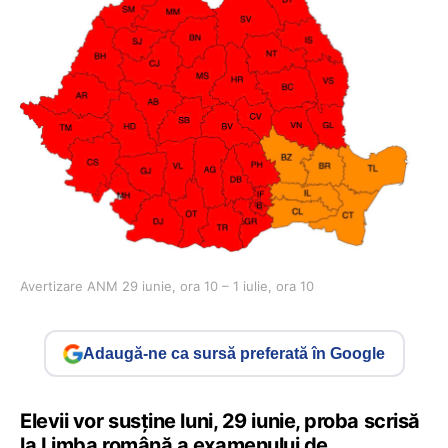
Avertizare ANM 29 iunie, ora 10 – 1 iulie, ora 10
Adaugă-ne ca sursă preferată în Google
Elevii vor susține luni, 29 iunie, proba scrisă
la Limba română a examenului de