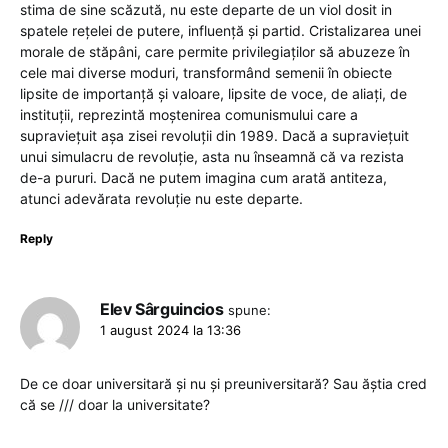
stima de sine scăzută, nu este departe de un viol dosit in
spatele rețelei de putere, influență și partid. Cristalizarea unei
morale de stăpâni, care permite privilegiaților să abuzeze în
cele mai diverse moduri, transformând semenii în obiecte
lipsite de importanță și valoare, lipsite de voce, de aliați, de
instituții, reprezintă moștenirea comunismului care a
supraviețuit așa zisei revoluții din 1989. Dacă a supraviețuit
unui simulacru de revoluție, asta nu înseamnă că va rezista
de-a pururi. Dacă ne putem imagina cum arată antiteza,
atunci adevărata revoluție nu este departe.
Reply
Elev Sârguincios
spune:
1 august 2024 la 13:36
De ce doar universitară şi nu şi preuniversitară? Sau ăştia cred
că se /// doar la universitate?