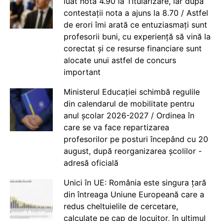
luat nota 4.90 la Titularizare, iar după
contestații nota a ajuns la 8.70 / Astfel
de erori îmi arată ce entuziasmați sunt
profesorii buni, cu experiență să vină la
corectat și ce resurse financiare sunt
alocate unui astfel de concurs
important
Ministerul Educației schimbă regulile
din calendarul de mobilitate pentru
anul școlar 2026-2027 / Ordinea în
care se va face repartizarea
profesorilor pe posturi începând cu 20
august, după reorganizarea școlilor -
adresă oficială
Unici în UE: România este singura țară
din întreaga Uniune Europeană care a
redus cheltuielile de cercetare,
calculate pe cap de locuitor, în ultimul