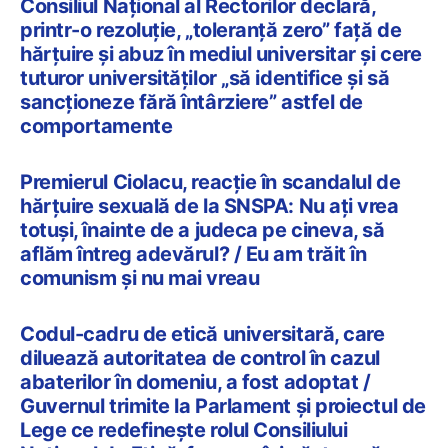
Consiliul Național al Rectorilor declară,
printr-o rezoluție, „toleranță zero” față de
hărțuire și abuz în mediul universitar și cere
tuturor universităților „să identifice și să
sancționeze fără întârziere” astfel de
comportamente
Premierul Ciolacu, reacție în scandalul de
hărțuire sexuală de la SNSPA: Nu ați vrea
totuși, înainte de a judeca pe cineva, să
aflăm întreg adevărul? / Eu am trăit în
comunism și nu mai vreau
Codul-cadru de etică universitară, care
diluează autoritatea de control în cazul
abaterilor în domeniu, a fost adoptat /
Guvernul trimite la Parlament și proiectul de
Lege ce redefinește rolul Consiliului