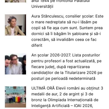
anul 1944 pe frontonul Palatului
Universității
Aura Stănculescu, consilier școlar: Este
o mare nedreptate să nu-i lăsăm pe
copii să fie așa cum sunt. Suntem prea
dornici să îi băgăm în șabloane și să-i
corectăm, să invalidăm ceea ce fac
diferit
An școlar 2026-2027. Lista posturilor
pentru profesori a fost actualizată, pe
fiecare județ, după repartizarea
candidaților de la Titularizare 2026 pe
posturi pe perioadă nedeterminată
ULTIMĂ ORĂ Elevii români au obținut 3
medalii de aur, 2 de argint și 3 de
bronz la Olimpiada Internațională de
Inteligență Artificială – IOAI 2026,