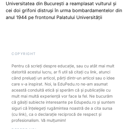
Universitatea din București a reamplasat vulturul și
cei doi grifoni distruși în urma bombardamentelor din
anul 1944 pe frontonul Palatului Universității
COPYRIGHT
Pentru că scrieți despre educație, sau cu atât mai mult
datorită acestui lucru, ar fi util să citați cu link, atunci
când preluați un articol, părți dintr-un articol sau o idee
care v-a inspirat. Noi, la EduPedu.ro ne-am asumat
această conduită etică și sperăm că și publicațiile cu
mult mai multă experiență vor face la fel. Ne bucurăm
că găsiți subiecte interesante pe Edupedu.ro și suntem
siguri că înțelegeți rugămintea noastră de a cita sursa
(cu link), ca o declarație reciprocă de respect și
profesionalism. Vă mulțumim!