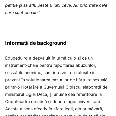
petiție și să aflu peste 6 luni ceva. Au prioritate cele
care sunt penale.”
Informații de background
Edupedu.ro a dezvăluit în urmă cu o zi că un
instrument-cheie pentru raportarea abuzurilor,
sesizările anonime, sunt interzis a fi folosite în
prezent în soluționarea cazurilor de hărțuire sexuală,
printr-o Hotărâre a Guvernului Ciolacu, elaborată de
ministerul Ligiei Deca, și anume cea referitoare la
Codul-cadru de etică și deontologie universitară.
Acesta a scos efectiv în afara legii, din primăvară,
analiza sesizărilor anonime la comisiile de etică ale