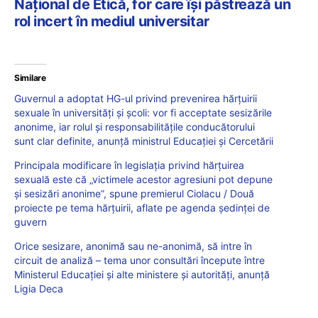
Național de Etică, for care își păstrează un
rol incert în mediul universitar
Similare
Guvernul a adoptat HG-ul privind prevenirea hărțuirii
sexuale în universități și școli: vor fi acceptate sesizările
anonime, iar rolul şi responsabilitățile conducătorului
sunt clar definite, anunță ministrul Educației și Cercetării
Principala modificare în legislația privind hărțuirea
sexuală este că „victimele acestor agresiuni pot depune
și sesizări anonime”, spune premierul Ciolacu / Două
proiecte pe tema hărțuirii, aflate pe agenda ședinței de
guvern
Orice sesizare, anonimă sau ne-anonimă, să intre în
circuit de analiză – tema unor consultări începute între
Ministerul Educației și alte ministere și autorități, anunță
Ligia Deca