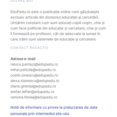
DESPRE NOI
EduPedu.ro este o publicație online care găzduiește
exclusiv articole din domeniul educației și cercetării.
Urmărim constant cum sunt educați copiii noștri, cine și
cum face politicile din educație și cercetare, cine și cum
îi formează pe profesori, cât de adecvate la lumea în
care trăim sunt sistemele de educație și cercetare.
CONTACT REDACȚIE
Adrese e-mail
raluca.pantazi@edupedu.ro
mihai.peticila@edupedu.ro
costin.ionescu@edupedu.ro
alexa.stanescu@edupedu.ro
diana.ghimisi@edupedu.ro
stefan.lefter@edupedu.ro
ramona.florea@edupedu.ro
Notă de informare cu privire la prelucrarea de date
personale prin intermediul site-ului