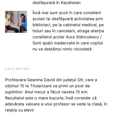
desfășurată în Kazahstan
Încă mai sunt școli în care consilierii
școlari își desfășoară activitatea prin
biblioteci, pe la cabinetul medical, pe
holuri sau în cancelarii, atrage atenția
consilierul școlar Aura Stănculescu /
Sunt spații inadecvate în care copilul
nu va destăinui nimic niciodată
CELE MAI NOI
Profesoara Geanina David din județul Olt, care a
obținut 10 la Titularizare va primi un post de
suplinitor. Anul trecut a făcut naveta 15 km:
Rezultatul este o mare bucurie, însă consider că
adevărata valoare a unui profesor se vede la clasă, în
relația cu elevii