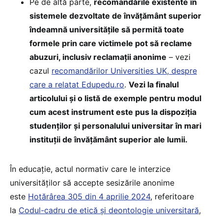
Pe de altă parte,
recomandările existente în
sistemele dezvoltate de învățământ superior
îndeamnă universitățile să permită toate
formele prin care victimele pot să reclame
abuzuri, inclusiv reclamații anonime
– vezi
cazul
recomandărilor Universities UK, despre
care a relatat Edupedu.ro
.
Vezi la finalul
articolului și o listă de exemple pentru modul
cum acest instrument este pus la dispoziția
studenților și personalului universitar în mari
instituții de învățământ superior ale lumii.
În educație, actul normativ care le interzice
universităților să accepte sesizările anonime
este
Hotărârea 305 din 4 aprilie 2024
, referitoare
la
Codul-cadru de etică și deontologie universitară
,