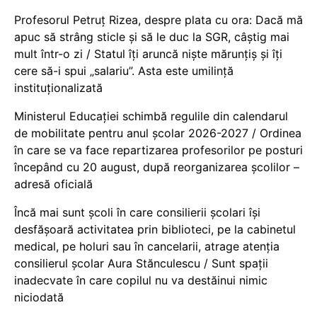
Profesorul Petruț Rizea, despre plata cu ora: Dacă mă
apuc să strâng sticle și să le duc la SGR, câștig mai
mult într-o zi / Statul îți aruncă niște mărunțiș și îți
cere să-i spui „salariu”. Asta este umilință
instituționalizată
Ministerul Educației schimbă regulile din calendarul
de mobilitate pentru anul școlar 2026-2027 / Ordinea
în care se va face repartizarea profesorilor pe posturi
începând cu 20 august, după reorganizarea școlilor –
adresă oficială
Încă mai sunt școli în care consilierii școlari își
desfășoară activitatea prin biblioteci, pe la cabinetul
medical, pe holuri sau în cancelarii, atrage atenția
consilierul școlar Aura Stănculescu / Sunt spații
inadecvate în care copilul nu va destăinui nimic
niciodată