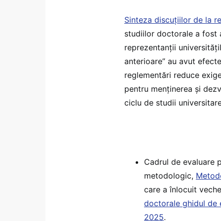
Sinteza discuțiilor de la r
studiilor doctorale a fost
reprezentanții universită
anterioare” au avut efecte
reglementări reduce exige
pentru menținerea și dezvo
ciclu de studii universitare
Cadrul de evaluare p
metodologic,
Metodo
care a înlocuit vech
doctorale ghidul de e
2025
.