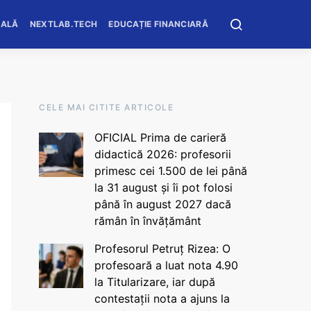
OALĂ
NEXTLAB.TECH
EDUCAȚIE FINANCIARĂ
CELE MAI CITITE ARTICOLE
OFICIAL Prima de carieră
didactică 2026: profesorii
primesc cei 1.500 de lei până
la 31 august și îi pot folosi
până în august 2027 dacă
rămân în învățământ
Profesorul Petruț Rizea: O
profesoară a luat nota 4.90
la Titularizare, iar după
contestații nota a ajuns la