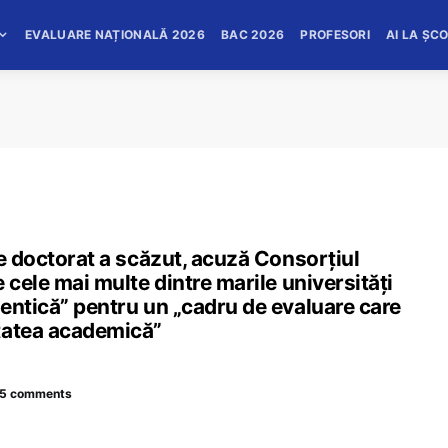
EVALUARE NAȚIONALĂ 2026
BAC 2026
PROFESORI
AI LA ȘC
de doctorat a scăzut, acuză Consorțiul
 cele mai multe dintre marile universități
entică” pentru un „cadru de evaluare care
tatea academică”
5 comments