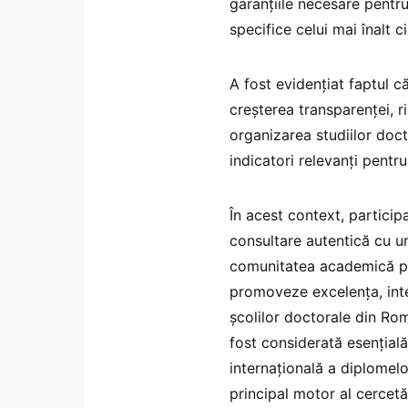
garanțiile necesare pentr
specifice celui mai înalt ci
A fost evidențiat faptul c
creșterea transparenței, rig
organizarea studiilor docto
indicatori relevanți pentr
În acest context, participa
consultare autentică cu uni
comunitatea academică pe
promoveze excelența, inte
școlilor doctorale din Ro
fost considerată esențială
internațională a diplomelo
principal motor al cercetăr