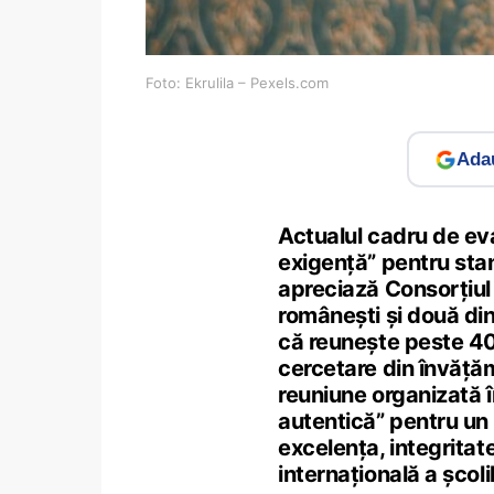
Foto: Ekrulila – Pexels.com
Adau
Actualul cadru de eva
exigență” pentru sta
apreciază Consorțiul 
românești și două di
că reunește peste 40%
cercetare din învăță
reuniune organizată în
autentică” pentru un
excelența, integrita
internațională a școl