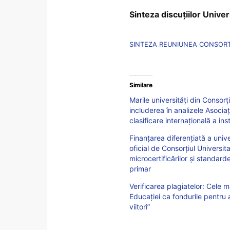
Sinteza discuțiilor Univer
SINTEZA REUNIUNEA CONSORTI
Similare
Marile universități din Consorți
includerea în analizele Asociaț
clasificare internațională a ins
Finanțarea diferențiată a unive
oficial de Consorțiul Universit
microcertificărilor și standard
primar
Verificarea plagiatelor: Cele m
Educației ca fondurile pentru 
viitori”