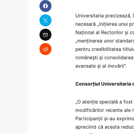
Universitaria precizează, î
necesară „inițierea unui p
Național al Rectorilor și
„menținerea unor standarde
pentru credibilitatea titl
românești și consolidarea 
avansate și al inovării”.
Consorțiul Universitaria 
„O atenție specială a fost
modificărilor recente ale
Participanții și-au exprim
apreciind că acesta reduc