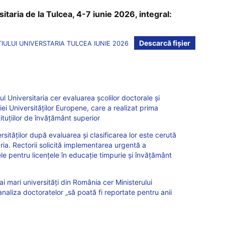
sitaria de la Tulcea, 4-7 iunie 2026, integral:
Descarcă fișier
ULUI UNIVERSTARIA TULCEA IUNIE 2026
ul Universitaria cer evaluarea școlilor doctorale și
iei Universităților Europene, care a realizat prima
tituțiilor de învățământ superior
rsităților după evaluarea și clasificarea lor este cerută
aria. Rectorii solicită implementarea urgentă a
ele pentru licențele în educație timpurie și învățământ
ai mari universități din România cer Ministerului
analiza doctoratelor „să poată fi reportate pentru anii