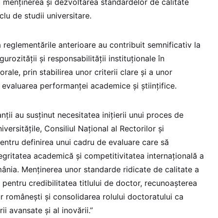
u menținerea și dezvoltarea standardelor de calitate
clu de studii universitare.
ă reglementările anterioare au contribuit semnificativ la
urozității și responsabilității instituționale în
rale, prin stabilirea unor criterii clare și a unor
u evaluarea performanței academice și științifice.
nții au susținut necesitatea inițierii unui proces de
versitățile, Consiliul Național al Rectorilor și
ntru definirea unui cadru de evaluare care să
gritatea academică și competitivitatea internațională a
mânia. Menținerea unor standarde ridicate de calitate a
 pentru credibilitatea titlului de doctor, recunoașterea
r românești și consolidarea rolului doctoratului ca
ii avansate și al inovării.”