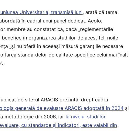
euniunea Universitaria, transmisă luni
, arată că tema
 abordată în cadrul unui panel dedicat. Acolo,
ților membre au constatat că, dacă „reglementările
 benefice în organizarea studiilor de acest fel, noile
nța „și nu oferă în aceeași măsură garanțiile necesare
ltarea standardelor de calitate specifice celui mai înalt
”.
ublicat de site-ul ARACIS prezintă, drept cadru
logia generală de evaluare ARACIS adoptată în 2024
și
ea metodologie din 2006, iar
la nivelul studiilor
valuare, cu standarde și indicatori, este valabil din