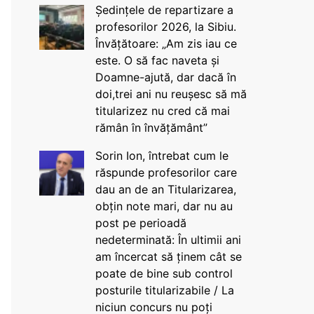
Ședințele de repartizare a
profesorilor 2026, la Sibiu.
Învățătoare: „Am zis iau ce
este. O să fac naveta și
Doamne-ajută, dar dacă în
doi,trei ani nu reușesc să mă
titularizez nu cred că mai
rămân în învățământ”
Sorin Ion, întrebat cum le
răspunde profesorilor care
dau an de an Titularizarea,
obțin note mari, dar nu au
post pe perioadă
nedeterminată: În ultimii ani
am încercat să ținem cât se
poate de bine sub control
posturile titularizabile / La
niciun concurs nu poți