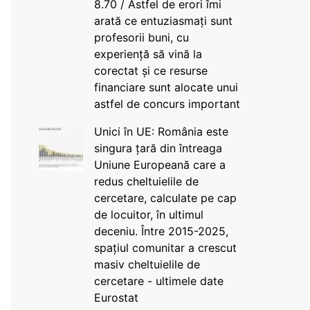
8.70 / Astfel de erori îmi
arată ce entuziasmați sunt
profesorii buni, cu
experiență să vină la
corectat și ce resurse
financiare sunt alocate unui
astfel de concurs important
Unici în UE: România este
singura țară din întreaga
Uniune Europeană care a
redus cheltuielile de
cercetare, calculate pe cap
de locuitor, în ultimul
deceniu. Între 2015-2025,
spațiul comunitar a crescut
masiv cheltuielile de
cercetare - ultimele date
Eurostat