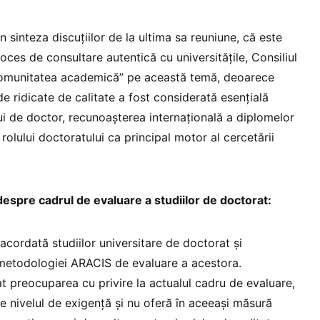
n sinteza discuțiilor de la ultima sa reuniune, că este
roces de consultare autentică cu universitățile, Consiliul
 comunitatea academică” pe această temă, deoarece
 ridicate de calitate a fost considerată esențială
ului de doctor, recunoașterea internațională a diplomelor
rolului doctoratului ca principal motor al cercetării
despre cadrul de evaluare a studiilor de doctorat:
 acordată studiilor universitare de doctorat și
 metodologiei ARACIS de evaluare a acestora.
at preocuparea cu privire la actualul cadru de evaluare,
e nivelul de exigență și nu oferă în aceeași măsură