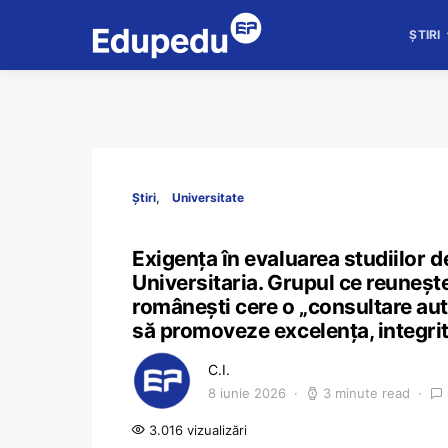
ȘTIRI
Știri
Universitate
Exigența în evaluarea studiilor 
Universitaria. Grupul ce reunește
românești cere o „consultare aut
să promoveze excelența, integri
C.I.
8 iunie 2026
3 minute read
3.016 vizualizări