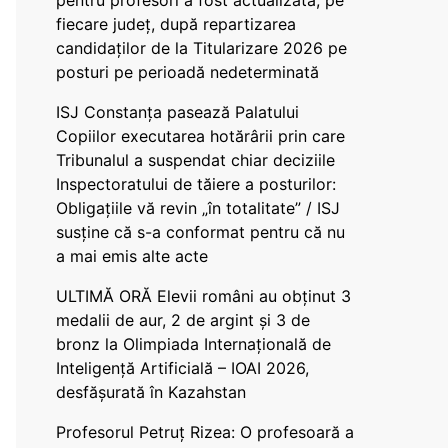
pentru profesori a fost actualizată, pe
fiecare județ, după repartizarea
candidaților de la Titularizare 2026 pe
posturi pe perioadă nedeterminată
ISJ Constanța pasează Palatului
Copiilor executarea hotărârii prin care
Tribunalul a suspendat chiar deciziile
Inspectoratului de tăiere a posturilor:
Obligațiile vă revin „în totalitate” / ISJ
susține că s-a conformat pentru că nu
a mai emis alte acte
ULTIMĂ ORĂ Elevii români au obținut 3
medalii de aur, 2 de argint și 3 de
bronz la Olimpiada Internațională de
Inteligență Artificială – IOAI 2026,
desfășurată în Kazahstan
Profesorul Petruț Rizea: O profesoară a