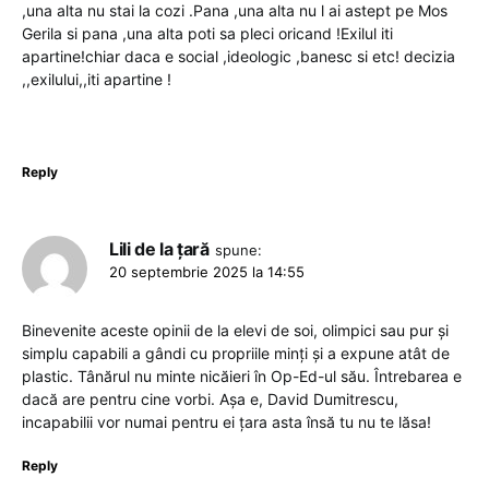
,una alta nu stai la cozi .Pana ,una alta nu l ai astept pe Mos
Gerila si pana ,una alta poti sa pleci oricand !Exilul iti
apartine!chiar daca e social ,ideologic ,banesc si etc! decizia
,,exilului,,iti apartine !
Reply
Lili de la țară
spune:
20 septembrie 2025 la 14:55
Binevenite aceste opinii de la elevi de soi, olimpici sau pur și
simplu capabili a gândi cu propriile minți și a expune atât de
plastic. Tânărul nu minte nicăieri în Op-Ed-ul său. Întrebarea e
dacă are pentru cine vorbi. Așa e, David Dumitrescu,
incapabilii vor numai pentru ei țara asta însă tu nu te lăsa!
Reply