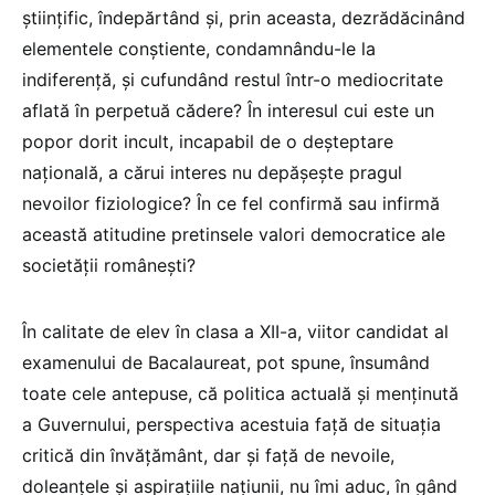
științific, îndepărtând și, prin aceasta, dezrădăcinând
elementele conștiente, condamnându-le la
indiferență, și cufundând restul într-o mediocritate
aflată în perpetuă cădere? În interesul cui este un
popor dorit incult, incapabil de o deșteptare
națională, a cărui interes nu depășește pragul
nevoilor fiziologice? În ce fel confirmă sau infirmă
această atitudine pretinsele valori democratice ale
societății românești?
În calitate de elev în clasa a XII-a, viitor candidat al
examenului de Bacalaureat, pot spune, însumând
toate cele antepuse, că politica actuală și menținută
a Guvernului, perspectiva acestuia față de situația
critică din învățământ, dar și față de nevoile,
doleanțele și aspirațiile națiunii, nu îmi aduc, în gând