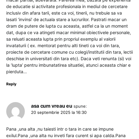
de educatie si activitate profesionala in mediul de cercetare
inclusiv din afara tarii, este ca voi, tinerii, nu trebuie sa va
lasati ‘invinsi’ de actuala stare a lucrurilor. Pastrati macar un
dram de putere de lupta cu aceasta, astfel ca la un moment
dat, dupa ce va atingeti macar minimal obiectivele personale,
sa reluati aceasta lupta prin propriul exemplu al valorii
invataturii ( ex. mentorat pentru alti tineti ca voi din tara,
proiecte de cercetare comune cu colegi/institutii din tara, lectii
deschise in universitati din tara etc). Daca veti renunta (si) voi
la ‘lupta’ pentru imbunatatirea situatiei, atunci aceasta chiar e
pierduta…
Reply
asa cum vreau eu
spune:
20 septembrie 2025 la 16:30
Pana ,una alta ,nu taiesti intr o tara in care se impune
exilul.Pana ,una alta nu inveti fara curent si apa calda.Pana