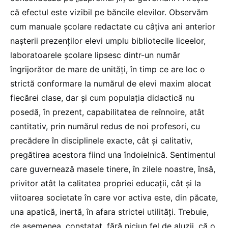
că efectul este vizibil pe băncile elevilor. Observăm
cum manuale școlare redactate cu câțiva ani anterior
nașterii prezenților elevi umplu bibliotecile liceelor,
laboratoarele școlare lipsesc dintr-un număr
îngrijorător de mare de unități, în timp ce are loc o
strictă conformare la numărul de elevi maxim alocat
fiecărei clase, dar și cum populația didactică nu
posedă, în prezent, capabilitatea de reînnoire, atât
cantitativ, prin numărul redus de noi profesori, cu
precădere în disciplinele exacte, cât și calitativ,
pregătirea acestora fiind una îndoielnică. Sentimentul
care guvernează masele tinere, în zilele noastre, însă,
privitor atât la calitatea propriei educații, cât și la
viitoarea societate în care vor activa este, din păcate,
una apatică, inertă, în afara strictei utilități. Trebuie,
de asemenea, constatat, fără niciun fel de aluzii, că o