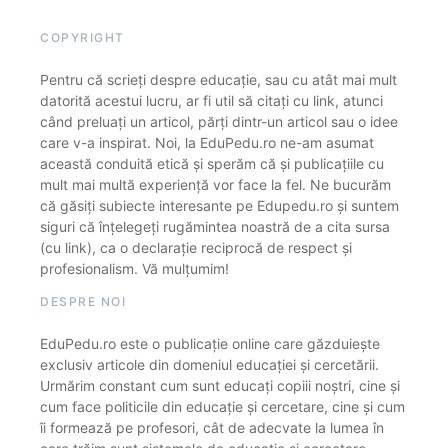
COPYRIGHT
Pentru că scrieți despre educație, sau cu atât mai mult
datorită acestui lucru, ar fi util să citați cu link, atunci
când preluați un articol, părți dintr-un articol sau o idee
care v-a inspirat. Noi, la EduPedu.ro ne-am asumat
această conduită etică și sperăm că și publicațiile cu
mult mai multă experiență vor face la fel. Ne bucurăm
că găsiți subiecte interesante pe Edupedu.ro și suntem
siguri că înțelegeți rugămintea noastră de a cita sursa
(cu link), ca o declarație reciprocă de respect și
profesionalism. Vă mulțumim!
DESPRE NOI
EduPedu.ro este o publicație online care găzduiește
exclusiv articole din domeniul educației și cercetării.
Urmărim constant cum sunt educați copiii noștri, cine și
cum face politicile din educație și cercetare, cine și cum
îi formează pe profesori, cât de adecvate la lumea în