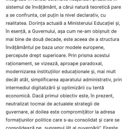
sistemul de învățământ, a cărui natură teoretică pare
a se confrunta, cel puțin la nivel declarativ, cu
realitatea. Dorința actuală a Ministerului Educației și,
în esență, a Guvernului, așa cum ne-am obișnuit de
mai bine de două decade, este aceea de a structura
învățământul pe baza unor modele europene,
percepute drept superioare. Prin prisma acestui
raționament, se vizează, aproape paradoxal,
modernizarea instituțiilor educaționale și, mai mult
decât atât, simplificarea aparatului administrativ, prin
intermediul digitalizării și optimizării cu tentă
economică. Dacă primul obiectiv este, în prezent,
neutralizat tocmai de actualele strategii de
guvernare, al doilea este compromițător la adresa
formațiunilor politice care s-au consolidat și care se
consolidează pe „supremul jilț al guvernării”. Firește