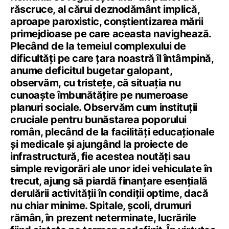
răscruce, al cărui deznodământ implică,
aproape paroxistic, conștientizarea mării
primejdioase pe care aceasta navighează.
Plecând de la temeiul complexului de
dificultăți pe care țara noastră îl întâmpină,
anume deficitul bugetar galopant,
observăm, cu tristețe, că situația nu
cunoaște îmbunătățire pe numeroase
planuri sociale. Observăm cum instituții
cruciale pentru bunăstarea poporului
român, plecând de la facilități educaționale
și medicale și ajungând la proiecte de
infrastructură, fie acestea noutăți sau
simple revigorări ale unor idei vehiculate în
trecut, ajung să piardă finanțare esențială
derulării activității în condiții optime, dacă
nu chiar minime. Spitale, școli, drumuri
rămân, în prezent neterminate, lucrările