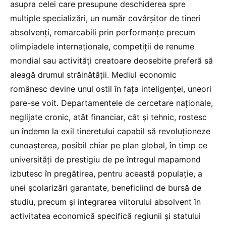
asupra celei care presupune deschiderea spre
multiple specializări, un număr covârșitor de tineri
absolvenți, remarcabili prin performanțe precum
olimpiadele internaționale, competiții de renume
mondial sau activități creatoare deosebite preferă să
aleagă drumul străinătății. Mediul economic
românesc devine unul ostil în fața inteligenței, uneori
pare-se voit. Departamentele de cercetare naționale,
neglijate cronic, atât financiar, cât și tehnic, rostesc
un îndemn la exil tineretului capabil să revoluționeze
cunoașterea, posibil chiar pe plan global, în timp ce
universități de prestigiu de pe întregul mapamond
izbutesc în pregătirea, pentru această populație, a
unei școlarizări garantate, beneficiind de bursă de
studiu, precum și integrarea viitorului absolvent în
activitatea economică specifică regiunii și statului