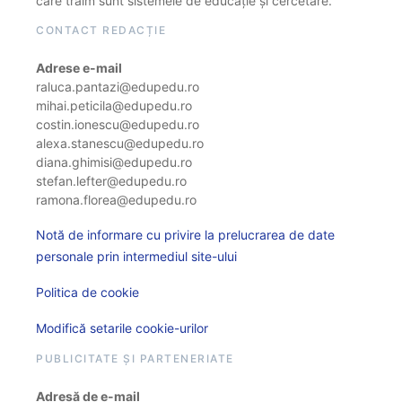
care trăim sunt sistemele de educație și cercetare.
CONTACT REDACȚIE
Adrese e-mail
raluca.pantazi@edupedu.ro
mihai.peticila@edupedu.ro
costin.ionescu@edupedu.ro
alexa.stanescu@edupedu.ro
diana.ghimisi@edupedu.ro
stefan.lefter@edupedu.ro
ramona.florea@edupedu.ro
Notă de informare cu privire la prelucrarea de date
personale prin intermediul site-ului
Politica de cookie
Modifică setarile cookie-urilor
PUBLICITATE ȘI PARTENERIATE
Adresă de e-mail