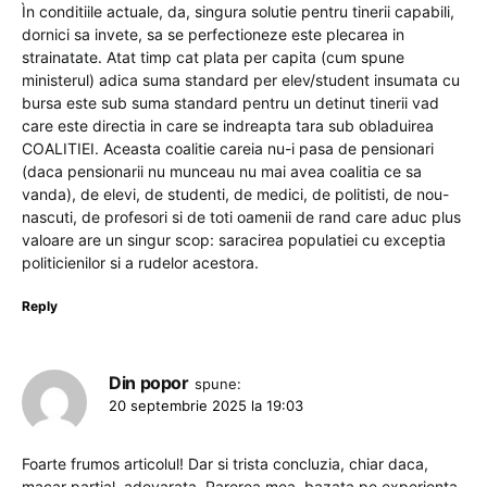
Ìn conditiile actuale, da, singura solutie pentru tinerii capabili,
dornici sa invete, sa se perfectioneze este plecarea in
strainatate. Atat timp cat plata per capita (cum spune
ministerul) adica suma standard per elev/student insumata cu
bursa este sub suma standard pentru un detinut tinerii vad
care este directia in care se indreapta tara sub obladuirea
COALITIEI. Aceasta coalitie careia nu-i pasa de pensionari
(daca pensionarii nu munceau nu mai avea coalitia ce sa
vanda), de elevi, de studenti, de medici, de politisti, de nou-
nascuti, de profesori si de toti oamenii de rand care aduc plus
valoare are un singur scop: saracirea populatiei cu exceptia
politicienilor si a rudelor acestora.
Reply
Din popor
spune:
20 septembrie 2025 la 19:03
Foarte frumos articolul! Dar si trista concluzia, chiar daca,
macar partial, adevarata. Parerea mea, bazata pe experienta