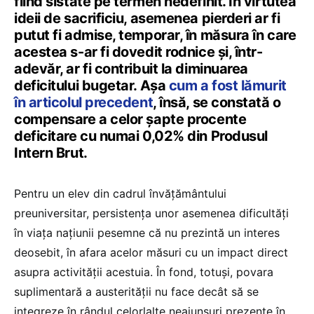
fiind sistate pe termen nedefinit. În virtutea
ideii de sacrificiu, asemenea pierderi ar fi
putut fi admise, temporar, în măsura în care
acestea s-ar fi dovedit rodnice și, într-
adevăr, ar fi contribuit la diminuarea
deficitului bugetar. Așa
cum a fost lămurit
în articolul precedent
, însă, se constată o
compensare a celor șapte procente
deficitare cu numai 0,02% din Produsul
Intern Brut.
Pentru un elev din cadrul învățământului
preuniversitar, persistența unor asemenea dificultăți
în viața națiunii pesemne că nu prezintă un interes
deosebit, în afara acelor măsuri cu un impact direct
asupra activității acestuia. În fond, totuși, povara
suplimentară a austerității nu face decât să se
integreze în rândul celorlalte neajunsuri prezente în