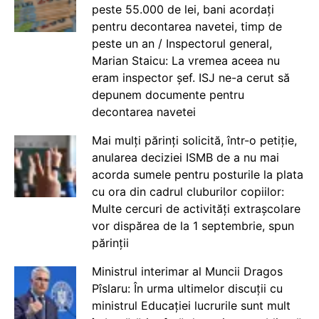
peste 55.000 de lei, bani acordați
pentru decontarea navetei, timp de
peste un an / Inspectorul general,
Marian Staicu: La vremea aceea nu
eram inspector șef. ISJ ne-a cerut să
depunem documente pentru
decontarea navetei
Mai mulți părinți solicită, într-o petiție,
anularea deciziei ISMB de a nu mai
acorda sumele pentru posturile la plata
cu ora din cadrul cluburilor copiilor:
Multe cercuri de activități extrașcolare
vor dispărea de la 1 septembrie, spun
părinții
Ministrul interimar al Muncii Dragos
Pîslaru: În urma ultimelor discuții cu
ministrul Educației lucrurile sunt mult