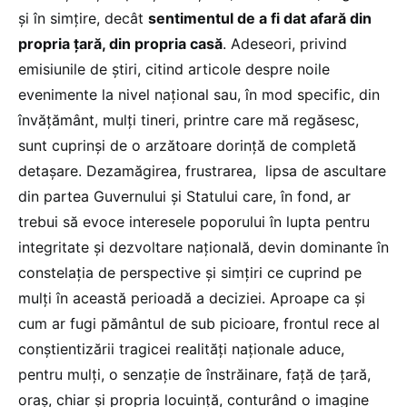
și în simțire, decât
sentimentul de a fi dat afară din
propria țară, din propria casă
. Adeseori, privind
emisiunile de știri, citind articole despre noile
evenimente la nivel național sau, în mod specific, din
învățământ, mulți tineri, printre care mă regăsesc,
sunt cuprinși de o arzătoare dorință de completă
detașare. Dezamăgirea, frustrarea, lipsa de ascultare
din partea Guvernului și Statului care, în fond, ar
trebui să evoce interesele poporului în lupta pentru
integritate și dezvoltare națională, devin dominante în
constelația de perspective și simțiri ce cuprind pe
mulți în această perioadă a deciziei. Aproape ca și
cum ar fugi pământul de sub picioare, frontul rece al
conștientizării tragicei realități naționale aduce,
pentru mulți, o senzație de înstrăinare, față de țară,
oraș, chiar și propria locuință, conturând o imagine