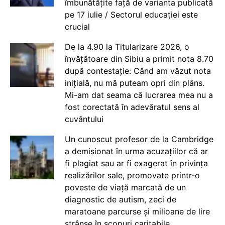
îmbunătățite față de varianta publicată
pe 17 iulie / Sectorul educației este
crucial
De la 4.90 la Titularizare 2026, o
învățătoare din Sibiu a primit nota 8.70
după contestație: Când am văzut nota
inițială, nu mă puteam opri din plâns.
Mi-am dat seama că lucrarea mea nu a
fost corectată în adevăratul sens al
cuvântului
Un cunoscut profesor de la Cambridge
a demisionat în urma acuzațiilor că ar
fi plagiat sau ar fi exagerat în privința
realizărilor sale, promovate printr-o
poveste de viață marcată de un
diagnostic de autism, zeci de
maratoane parcurse și milioane de lire
strânse în scopuri caritabile