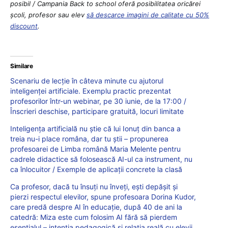
posibil / Campania Back to school oferă posibilitatea oricărei
școli, profesor sau elev
să descarce imagini de calitate cu 50%
discount
.
Similare
Scenariu de lecție în câteva minute cu ajutorul
inteligenței artificiale. Exemplu practic prezentat
profesorilor într-un webinar, pe 30 iunie, de la 17:00 /
Înscrieri deschise, participare gratuită, locuri limitate
Inteligența artificială nu știe că lui Ionuț din banca a
treia nu-i place româna, dar tu știi – propunerea
profesoarei de Limba română Maria Melente pentru
cadrele didactice să folosească AI-ul ca instrument, nu
ca înlocuitor / Exemple de aplicații concrete la clasă
Ca profesor, dacă tu însuți nu înveți, ești depășit și
pierzi respectul elevilor, spune profesoara Dorina Kudor,
care predă despre AI în educație, după 40 de ani la
catedră: Miza este cum folosim AI fără să pierdem
esențialul – intenția pedagogică și relația reală cu elevii