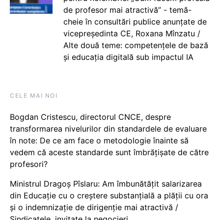
de profesor mai atractivă” - temă-
cheie în consultări publice anunțate de
vicepreședinta CE, Roxana Mînzatu /
Alte două teme: competențele de bază
și educația digitală sub impactul IA
CELE MAI NOI
Bogdan Cristescu, directorul CNCE, despre
transformarea nivelurilor din standardele de evaluare
în note: De ce am face o metodologie înainte să
vedem că aceste standarde sunt îmbrățișate de către
profesori?
Ministrul Dragoș Pîslaru: Am îmbunătățit salarizarea
din Educație cu o creștere substanțială a plății cu ora
și o indemnizație de dirigenție mai atractivă /
Sindicatele, invitate la negocieri