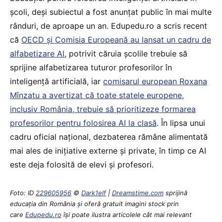
școli, deși subiectul a fost anunțat public în mai multe
rânduri, de aproape un an. Edupedu.ro a scris recent
că
OECD și Comisia Europeană au lansat un cadru de
alfabetizare AI
, potrivit căruia școlile trebuie să
sprijine alfabetizarea tuturor profesorilor în
inteligență artificială, iar
comisarul european Roxana
Mînzatu a avertizat că toate statele europene,
inclusiv România, trebuie să prioritizeze formarea
profesorilor pentru folosirea AI la clasă
. În lipsa unui
cadru oficial național, dezbaterea rămâne alimentată
mai ales de inițiative externe și private, în timp ce AI
este deja folosită de elevi și profesori.
Foto: ID
229605956
©
Dark1elf
|
Dreamstime.com
sprijină
educaţia din România şi oferă gratuit imagini stock prin
care
Edupedu.ro
îşi poate ilustra articolele cât mai relevant