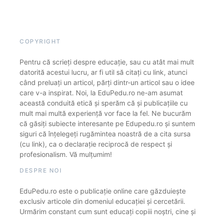
COPYRIGHT
Pentru că scrieți despre educație, sau cu atât mai mult
datorită acestui lucru, ar fi util să citați cu link, atunci
când preluați un articol, părți dintr-un articol sau o idee
care v-a inspirat. Noi, la EduPedu.ro ne-am asumat
această conduită etică și sperăm că și publicațiile cu
mult mai multă experiență vor face la fel. Ne bucurăm
că găsiți subiecte interesante pe Edupedu.ro și suntem
siguri că înțelegeți rugămintea noastră de a cita sursa
(cu link), ca o declarație reciprocă de respect și
profesionalism. Vă mulțumim!
DESPRE NOI
EduPedu.ro este o publicație online care găzduiește
exclusiv articole din domeniul educației și cercetării.
Urmărim constant cum sunt educați copiii noștri, cine și