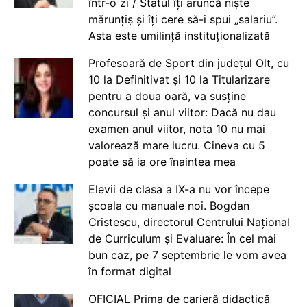
într-o zi / Statul îți aruncă niște
mărunțiș și îți cere să-i spui „salariu”.
Asta este umilință instituționalizată
Profesoară de Sport din județul Olt, cu
10 la Definitivat și 10 la Titularizare
pentru a doua oară, va susține
concursul și anul viitor: Dacă nu dau
examen anul viitor, nota 10 nu mai
valorează mare lucru. Cineva cu 5
poate să ia ore înaintea mea
Elevii de clasa a IX-a nu vor începe
școala cu manuale noi. Bogdan
Cristescu, directorul Centrului Național
de Curriculum și Evaluare: În cel mai
bun caz, pe 7 septembrie le vom avea
în format digital
OFICIAL Prima de carieră didactică