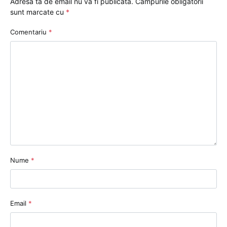
Adresa ta de email nu va fi publicată.
Câmpurile obligatorii
sunt marcate cu
*
Comentariu
*
Nume
*
Email
*