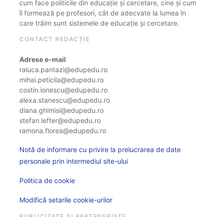
cum face politicile din educație și cercetare, cine și cum
îi formează pe profesori, cât de adecvate la lumea în
care trăim sunt sistemele de educație și cercetare.
CONTACT REDACȚIE
Adrese e-mail
raluca.pantazi@edupedu.ro
mihai.peticila@edupedu.ro
costin.ionescu@edupedu.ro
alexa.stanescu@edupedu.ro
diana.ghimisi@edupedu.ro
stefan.lefter@edupedu.ro
ramona.florea@edupedu.ro
Notă de informare cu privire la prelucrarea de date
personale prin intermediul site-ului
Politica de cookie
Modifică setarile cookie-urilor
PUBLICITATE ȘI PARTENERIATE