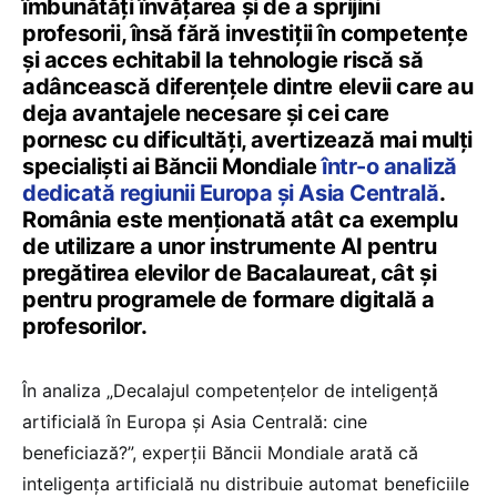
îmbunătăți învățarea și de a sprijini
profesorii, însă fără investiții în competențe
și acces echitabil la tehnologie riscă să
adâncească diferențele dintre elevii care au
deja avantajele necesare și cei care
pornesc cu dificultăți, avertizează mai mulți
specialiști ai Băncii Mondiale
într-o analiză
dedicată regiunii Europa și Asia Centrală
.
România este menționată atât ca exemplu
de utilizare a unor instrumente AI pentru
pregătirea elevilor de Bacalaureat, cât și
pentru programele de formare digitală a
profesorilor.
În analiza „Decalajul competențelor de inteligență
artificială în Europa și Asia Centrală: cine
beneficiază?”, experții Băncii Mondiale arată că
inteligența artificială nu distribuie automat beneficiile