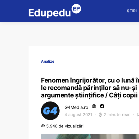
ȘTIRI
Analize
Fenomen îngrijorător, cu o lună 
le recomandă părinților să nu-și
argumente științifice / Câți copii
G4Media.ro
4 august 2021
2 minute read
5.946 de vizualizări