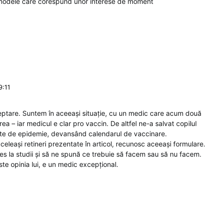
modele care corespund unor interese de moment
9:11
șteptare. Suntem în aceeași situație, cu un medic care acum două
a – iar medicul e clar pro vaccin. De altfel ne-a salvat copilul
inte de epidemie, devansând calendarul de vaccinare.
aceleași retineri prezentate în articol, recunosc aceeași formulare.
es la studii și să ne spună ce trebuie să facem sau să nu facem.
te opinia lui, e un medic excepțional.