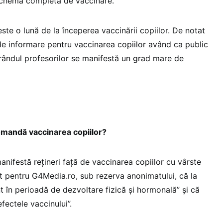
 schema completă de vaccinare.
ste o lună de la începerea vaccinării copiilor. De notat
e informare pentru vaccinarea copiilor având ca public
 în rândul profesorilor se manifestă un grad mare de
omandă vaccinarea copiilor?
anifestă rețineri față de vaccinarea copiilor cu vârste
cat pentru G4Media.ro, sub rezerva anonimatului, că la
nt în perioadă de dezvoltare fizică și hormonală” și că
fectele vaccinului”.