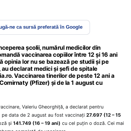
gă-ne ca sursă preferată în Google
începerea școlii, numărul medicilor din
andă vaccinarea copiilor între 12 și 16 ani
ă opinia lor nu se bazează pe studii și pe
 au declarat medici și șefi de spitale
.ro. Vaccinarea tinerilor de peste 12 ani a
 Comirnaty (Pfizer) și de la 1 august cu
accinare, Valeriu Gheorghiță, a declarat pentru
 pe data de 2 august au fost vaccinați
27.697 (12 – 15
oză și
141.749 (16 – 19 ani)
cu cel puțin o doză. Cei mai