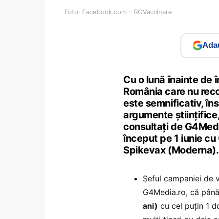
Foto: Facebook.com – ROVaccinare
Adau
Cu o lună înainte de 
România care nu recom
este semnificativ, îns
argumente științifice,
consultați de G4Media
început pe 1 iunie cu
Spikevax (Moderna).
Șeful campaniei de v
G4Media.ro, că până
ani)
cu cel puțin 1 d