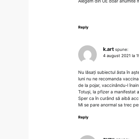
Alegem din UE doar anumite 
Reply
k.art
spune:
4 august 2021 la 1
Nu lăsați subiectul ăsta în a
luni nu ne recomanda vaccinare
de la pojar, vaccinându-l îna
Totuși, la pfizer a manifestat 
Sper ca în curând să aibă acc
Mi se pare anormal sa trec pes
Reply
zuzu