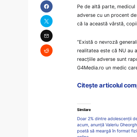
Pe de altă parte, medicul 
adverse cu un procent dest
că la această vârstă, copii
”Există o nevroză generali
realitatea este că NU au a
reacțiile adverse sunt ra
G4Media.ro un medic care e
Citește articolul co
Similare
Doar 2% dintre adolescenții d
acum, anunță Valeriu Gheorghiț
poată să meargă în format fizic
online