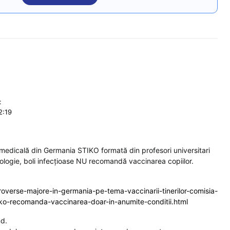
:
2:19
medicală din Germania STIKO formată din profesori universitari
iologie, boli infecțioase NU recomandă vaccinarea copiilor.
overse-majore-in-germania-pe-tema-vaccinarii-tinerilor-comisia-
ko-recomanda-vaccinarea-doar-in-anumite-conditii.html
nd.