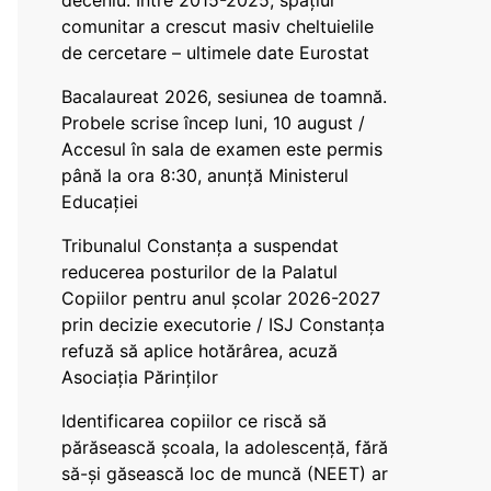
deceniu. Între 2015-2025, spațiul
comunitar a crescut masiv cheltuielile
de cercetare – ultimele date Eurostat
Bacalaureat 2026, sesiunea de toamnă.
Probele scrise încep luni, 10 august /
Accesul în sala de examen este permis
până la ora 8:30, anunță Ministerul
Educației
Tribunalul Constanța a suspendat
reducerea posturilor de la Palatul
Copiilor pentru anul școlar 2026-2027
prin decizie executorie / ISJ Constanța
refuză să aplice hotărârea, acuză
Asociația Părinților
Identificarea copiilor ce riscă să
părăsească școala, la adolescență, fără
să-și găsească loc de muncă (NEET) ar