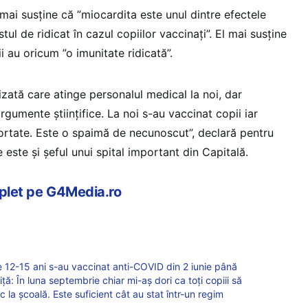
mai susține că ”miocardita este unul dintre efectele
ul de ridicat în cazul copiilor vaccinați”. El mai susține
i au oricum ”o imunitate ridicată”.
zată care atinge personalul medical la noi, dar
rgumente științifice. La noi s-au vaccinat copii iar
portate. Este o spaimă de necunoscut”, declară pentru
ste și șeful unui spital important din Capitală.
mplet pe G4Media.ro
e 12-15 ani s-au vaccinat anti-COVID din 2 iunie până
ă: În luna septembrie chiar mi-aș dori ca toți copiii să
 la școală. Este suficient cât au stat într-un regim