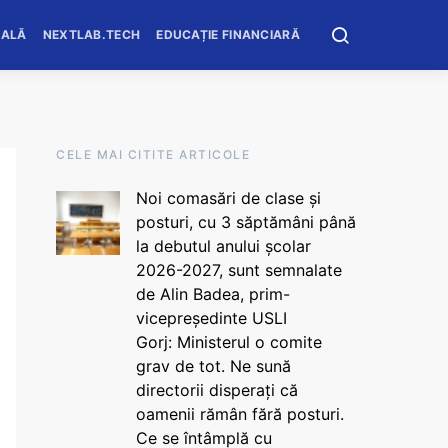
OALĂ
NEXTLAB.TECH
EDUCAȚIE FINANCIARĂ
CELE MAI CITITE ARTICOLE
Noi comasări de clase și
posturi, cu 3 săptămâni până
la debutul anului școlar
2026-2027, sunt semnalate
de Alin Badea, prim-
vicepreședinte USLI
Gorj: Ministerul o comite
grav de tot. Ne sună
directorii disperați că
oamenii rămân fără posturi.
Ce se întâmplă cu