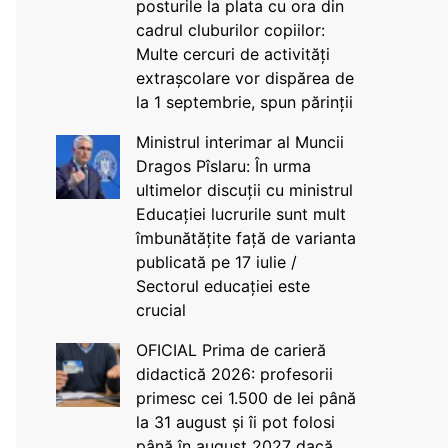
posturile la plata cu ora din
cadrul cluburilor copiilor:
Multe cercuri de activități
extrașcolare vor dispărea de
la 1 septembrie, spun părinții
Ministrul interimar al Muncii
Dragos Pîslaru: În urma
ultimelor discuții cu ministrul
Educației lucrurile sunt mult
îmbunătățite față de varianta
publicată pe 17 iulie /
Sectorul educației este
crucial
OFICIAL Prima de carieră
didactică 2026: profesorii
primesc cei 1.500 de lei până
la 31 august și îi pot folosi
până în august 2027 dacă