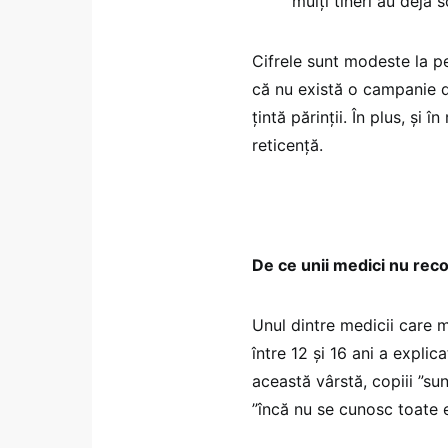
mulți tineri au deja
Cifrele sunt modeste la pe
că nu există o campanie d
țintă părinții. În plus, și
reticență.
De ce unii medici nu rec
Unul dintre medicii care m
între 12 și 16 ani a expli
această vârstă, copiii ”su
”încă nu se cunosc toate e