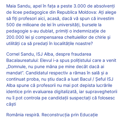
Maia Sandu, apel în fața a peste 3.000 de absolvenți
de licee pedagogice din Republica Moldova: Ați alege
să fiți profesori aici, acasă, dacă vă spun că investim
500 de milioane de lei în universități, bursele la
pedagogie s-au dublat, primiți o indemnizație de
200.000 lei și compensarea cheltuielilor de chirie și
utilități ca să predați în localitățile noastre?
Cornel Sandu, ISJ Alba, despre fraudarea
Bacalaureatului: Elevul i-a spus polițistului care a venit
„Domnule, nu pune mâna pe mine decât dacă ai
mandat”. Candidatul respectiv a rămas în sală și a
continuat proba, nu știu dacă a luat Bacul / Șeful ISJ
Alba spune că profesorii nu mai pot depista lucrările
identice prin evaluarea digitalizată, iar supraveghetorii
nu îi pot controla pe candidații suspectați că folosesc
căști
România respiră. Reconstrucția prin Educație