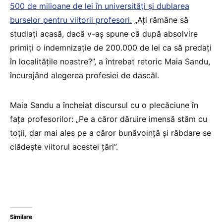
500 de milioane de lei în universități și dublarea
burselor pentru viitorii profesori.
„Ați rămâne să
studiați acasă, dacă v-aș spune că după absolvire
primiți o indemnizație de 200.000 de lei ca să predați
în localitățile noastre?”, a întrebat retoric Maia Sandu,
încurajând alegerea profesiei de dascăl.
Maia Sandu a încheiat discursul cu o plecăciune în
fața profesorilor: „Pe a căror dăruire imensă stăm cu
toții, dar mai ales pe a căror bunăvoință și răbdare se
clădește viitorul acestei țări”.
Similare