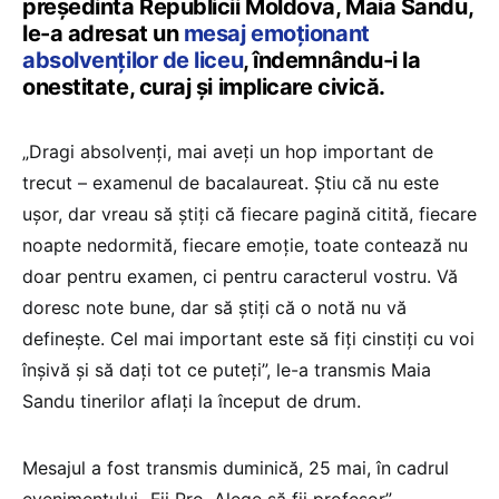
președinta Republicii Moldova, Maia Sandu,
le-a adresat un
mesaj emoționant
absolvenților de liceu
, îndemnându-i la
onestitate, curaj și implicare civică.
„Dragi absolvenți, mai aveți un hop important de
trecut – examenul de bacalaureat. Știu că nu este
ușor, dar vreau să știți că fiecare pagină citită, fiecare
noapte nedormită, fiecare emoție, toate contează nu
doar pentru examen, ci pentru caracterul vostru. Vă
doresc note bune, dar să știți că o notă nu vă
definește. Cel mai important este să fiți cinstiți cu voi
înșivă și să dați tot ce puteți”, le-a transmis Maia
Sandu tinerilor aflați la început de drum.
Mesajul a fost transmis duminică, 25 mai, în cadrul
evenimentului „Fii Pro. Alege să fii profesor”,