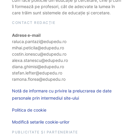
cum face politicile din educație și cercetare, cine și cum
îi formează pe profesori, cât de adecvate la lumea în
care trăim sunt sistemele de educație și cercetare.
CONTACT REDACȚIE
Adrese e-mail
raluca.pantazi@edupedu.ro
mihai.peticila@edupedu.ro
costin.ionescu@edupedu.ro
alexa.stanescu@edupedu.ro
diana.ghimisi@edupedu.ro
stefan.lefter@edupedu.ro
ramona.florea@edupedu.ro
Notă de informare cu privire la prelucrarea de date
personale prin intermediul site-ului
Politica de cookie
Modifică setarile cookie-urilor
PUBLICITATE ȘI PARTENERIATE