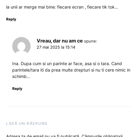
la unii ar merge mai bine: fiecare ecran , fiecare tik tok…
Reply
Vreau, dar nu am ce
spune:
27 mai 2025 la 15:14
Ina. Dupa cum si un parinte ar face, asa si o tara. Cand
parintele/tara iti da prea multe drepturi si nu ti cere nimic in
schimb…
Reply
LASĂ UN RĂSPUNS
Adresa ta de email nu va fi publicată.
Câmpurile obligatorii