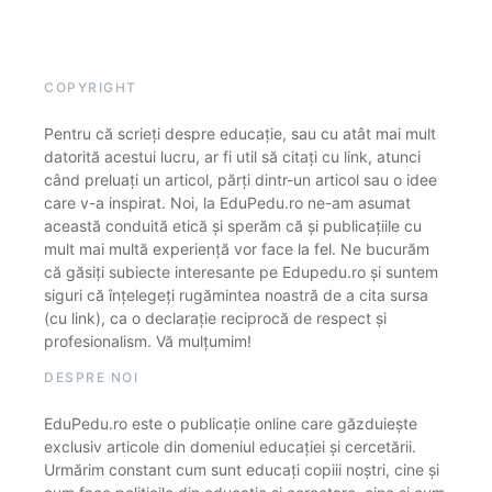
COPYRIGHT
Pentru că scrieți despre educație, sau cu atât mai mult
datorită acestui lucru, ar fi util să citați cu link, atunci
când preluați un articol, părți dintr-un articol sau o idee
care v-a inspirat. Noi, la EduPedu.ro ne-am asumat
această conduită etică și sperăm că și publicațiile cu
mult mai multă experiență vor face la fel. Ne bucurăm
că găsiți subiecte interesante pe Edupedu.ro și suntem
siguri că înțelegeți rugămintea noastră de a cita sursa
(cu link), ca o declarație reciprocă de respect și
profesionalism. Vă mulțumim!
DESPRE NOI
EduPedu.ro este o publicație online care găzduiește
exclusiv articole din domeniul educației și cercetării.
Urmărim constant cum sunt educați copiii noștri, cine și