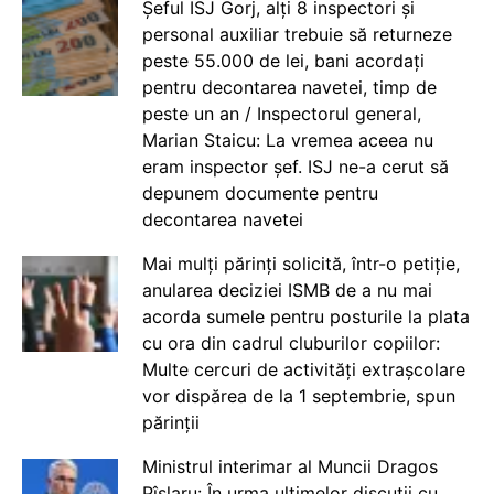
Șeful ISJ Gorj, alți 8 inspectori și
personal auxiliar trebuie să returneze
peste 55.000 de lei, bani acordați
pentru decontarea navetei, timp de
peste un an / Inspectorul general,
Marian Staicu: La vremea aceea nu
eram inspector șef. ISJ ne-a cerut să
depunem documente pentru
decontarea navetei
Mai mulți părinți solicită, într-o petiție,
anularea deciziei ISMB de a nu mai
acorda sumele pentru posturile la plata
cu ora din cadrul cluburilor copiilor:
Multe cercuri de activități extrașcolare
vor dispărea de la 1 septembrie, spun
părinții
Ministrul interimar al Muncii Dragos
Pîslaru: În urma ultimelor discuții cu