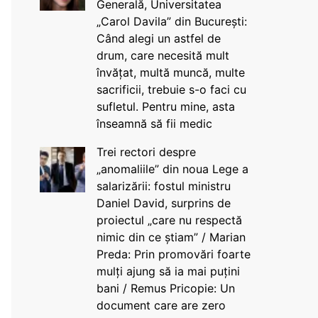
Generală, Universitatea
„Carol Davila” din București:
Când alegi un astfel de
drum, care necesită mult
învățat, multă muncă, multe
sacrificii, trebuie s-o faci cu
sufletul. Pentru mine, asta
înseamnă să fii medic
Trei rectori despre
„anomaliile” din noua Lege a
salarizării: fostul ministru
Daniel David, surprins de
proiectul „care nu respectă
nimic din ce știam” / Marian
Preda: Prin promovări foarte
mulți ajung să ia mai puțini
bani / Remus Pricopie: Un
document care are zero