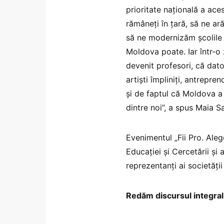
prioritate națională a ace
rămâneți în țară, să ne ar
să ne modernizăm școlile ș
Moldova poate. Iar într-o z
devenit profesori, că dato
artiști împliniți, antrepr
și de faptul că Moldova a
dintre noi”, a spus Maia S
Evenimentul „Fii Pro. Aleg
Educației și Cercetării și 
reprezentanți ai societății 
Redăm discursul integral