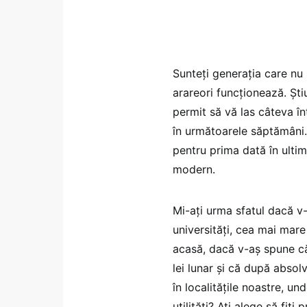
Sunteți generația care nu 
arareori funcționează. Ști
permit să vă las câteva înt
în următoarele săptămâni
pentru prima dată în ulti
modern.
Mi-ați urma sfatul dacă v-
universități, cea mai mare
acasă, dacă v-aș spune că
lei lunar și că după absol
în localitățile noastre, un
utilități? Ați alege să fiți