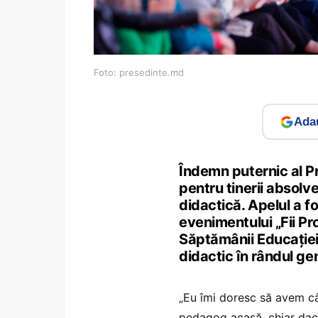
Foto: presedinte.md
Adau
Îndemn puternic al P
pentru tinerii absolv
didactică. Apelul a f
evenimentului „Fii Pro
Săptămânii Educației
didactic în rândul gen
„Eu îmi doresc să avem câ
pedagog acasă, chiar dacă