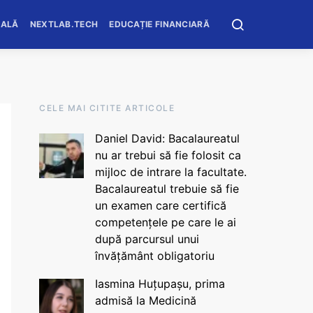
OALĂ
NEXTLAB.TECH
EDUCAȚIE FINANCIARĂ
CELE MAI CITITE ARTICOLE
Daniel David: Bacalaureatul
nu ar trebui să fie folosit ca
mijloc de intrare la facultate.
Bacalaureatul trebuie să fie
un examen care certifică
competențele pe care le ai
după parcursul unui
învățământ obligatoriu
Iasmina Huțupașu, prima
admisă la Medicină