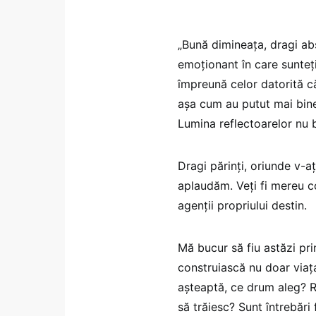
„Bună dimineața, dragi abs
emoționant în care sunteți
împreună celor datorită că
așa cum au putut mai bine ș
Lumina reflectoarelor nu b
Dragi părinți, oriunde v-a
aplaudăm. Veți fi mereu co
agenții propriului destin.
Mă bucur să fiu astăzi pri
construiască nu doar viața 
așteaptă, ce drum aleg? 
să trăiesc? Sunt întrebări f