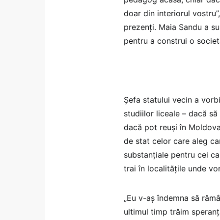
doar din interiorul vostru
prezenți. Maia Sandu a su
pentru a construi o socie
Șefa statului vecin a vorbi
studiilor liceale – dacă s
dacă pot reuși în Moldova?
de stat celor care aleg ca
substanțiale pentru cei ca
trai în localitățile unde v
„Eu v-aș îndemna să rămân
ultimul timp trăim speran