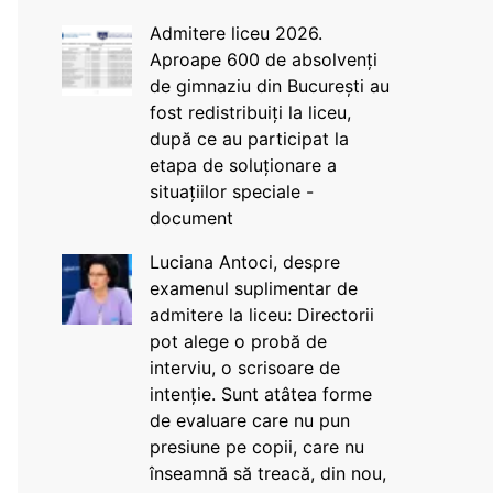
Admitere liceu 2026.
Aproape 600 de absolvenți
de gimnaziu din București au
fost redistribuiți la liceu,
după ce au participat la
etapa de soluționare a
situațiilor speciale -
document
Luciana Antoci, despre
examenul suplimentar de
admitere la liceu: Directorii
pot alege o probă de
interviu, o scrisoare de
intenție. Sunt atâtea forme
de evaluare care nu pun
presiune pe copii, care nu
înseamnă să treacă, din nou,