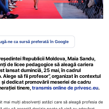
gă-ne ca sursă preferată în Google
reședintei Republicii Moldova, Maia Sandu,
enți de licee pedagogice să aleagă cariera
ost lansat duminciă, 25 mai, în cadrul
. Alege să fii profesor”, organizat în contextul
 și dedicat promovării meseriei de cadru
erației tinere,
transmis online de privesc.eu
.
t mai mulți absolvenți astăzi care să aleagă profesia de
 știu că această decizie poate să vină cu adevărat