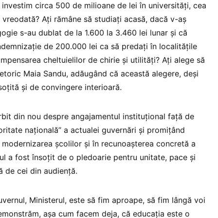
investim circa 500 de milioane de lei în universități, cea
ă vreodată? Ați rămâne să studiați acasă, dacă v-aș
gie s-au dublat de la 1.600 la 3.460 lei lunar și că
ndemnizație de 200.000 lei ca să predați în localitățile
mpensarea cheltuielilor de chirie și utilități? Ați alege să
t retoric Maia Sandu, adăugând că această alegere, deși
nsoțită și de convingere interioară.
bit din nou despre angajamentul instituțional față de
ritate națională” a actualei guvernări și promițând
în modernizarea școlilor și în recunoașterea concretă a
ul a fost însoțit de o pledoarie pentru unitate, pace și
ă de cei din audiență.
vernul, Ministerul, este să fim aproape, să fim lângă voi
 demonstrăm, așa cum facem deja, că educația este o