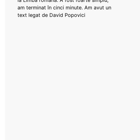
la Limba română: A fost foarte simplu,
am terminat în cinci minute. Am avut un
text legat de David Popovici