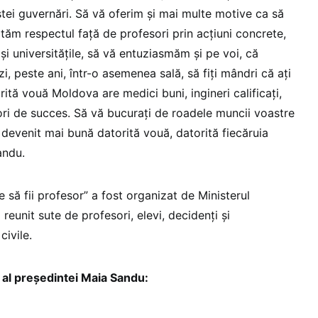
stei guvernări. Să vă oferim și mai multe motive ca să
ătăm respectul față de profesori prin acțiuni concrete,
i universitățile, să vă entuziasmăm și pe voi, că
i, peste ani, într-o asemenea sală, să fiți mândri că ați
rită vouă Moldova are medici buni, ingineri calificați,
enori de succes. Să vă bucurați de roadele muncii voastre
 devenit mai bună datorită vouă, datorită fiecăruia
andu.
e să fii profesor” a fost organizat de Ministerul
a reunit sute de profesori, elevi, decidenți și
civile.
 al președintei Maia Sandu: