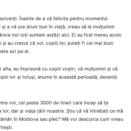
olvenți. Înainte de a vă felicita pentru momentul
 și a vă ura drum bun în viață, vreau să le mulțumim
rora noi toți suntem astăzi aici. Ei au fost mereu acolo
i au crezut că voi, copiii lor, puteți fi cei mai buni.
ate azi pe ei.
ți afla, eu împreună cu copiii voștri, vă mulțumim și vă
piii lor și totuși, anume în această perioadă, deveniți
ntre voi, cei peste 3000 de tineri care încep să își
lor, dar și viața țării noastre. Știu că vă întrebați ce mă
Rămân în Moldova sau plec? Mă voi descurca cum vreau
irești.