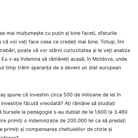
se mai mulțumește cu puțin și bine faceți, sfaturile
u că voi veți face ceea ce credeți mai bine. Totuși, îmi
rebări, poate vă vor stârni curiozitatea și le veți analiza
. Eu v-aș îndemna să rămâneți acasă, în Moldova, unde
mul timp trăim speranța de a deveni un stat european
aș spune că investim circa 500 de milioane de lei în
 investiție făcută vreodată? Ați rămâne să studiați
 bursele la pedagogie s-au dublat de la 1.600 la 3.460
vire primiți o indemnizație de 200.000 lei ca să predați
de primiți și compensarea cheltuielilor de chirie și
 profesor?