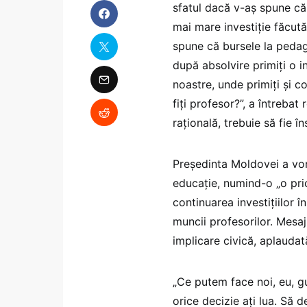
sfatul dacă v-aș spune că 
mai mare investiție făcut
spune că bursele la pedago
după absolvire primiți o i
noastre, unde primiți și co
fiți profesor?”, a întreba
rațională, trebuie să fie î
Președinta Moldovei a vor
educație, numind-o „o prio
continuarea investițiilor 
muncii profesorilor. Mesaj
implicare civică, aplaudat
„Ce putem face noi, eu, gu
orice decizie ați lua. Să