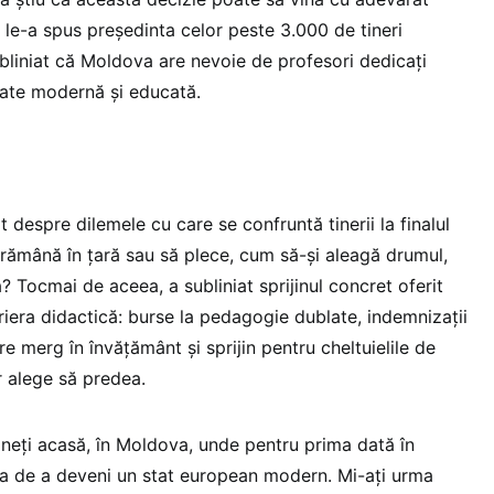
”, le-a spus președinta celor peste 3.000 de tineri
bliniat că Moldova are nevoie de profesori dedicați
tate modernă și educată.
t despre dilemele cu care se confruntă tinerii la finalul
ă rămână în țară sau să plece, cum să-și aleagă drumul,
 Tocmai de aceea, a subliniat sprijinul concret oferit
riera didactică: burse la pedagogie dublate, indemnizații
re merg în învățământ și sprijin pentru cheltuielile de
or alege să predea.
eți acasă, în Moldova, unde pentru prima dată în
ța de a deveni un stat european modern. Mi-ați urma