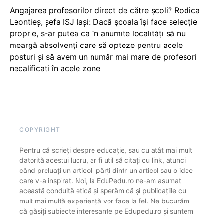
Angajarea profesorilor direct de către școli? Rodica
Leontieș, șefa ISJ Iași: Dacă școala își face selecție
proprie, s-ar putea ca în anumite localități să nu
meargă absolvenți care să opteze pentru acele
posturi și să avem un număr mai mare de profesori
necalificați în acele zone
COPYRIGHT
Pentru că scrieți despre educație, sau cu atât mai mult
datorită acestui lucru, ar fi util să citați cu link, atunci
când preluați un articol, părți dintr-un articol sau o idee
care v-a inspirat. Noi, la EduPedu.ro ne-am asumat
această conduită etică și sperăm că și publicațiile cu
mult mai multă experiență vor face la fel. Ne bucurăm
că găsiți subiecte interesante pe Edupedu.ro și suntem