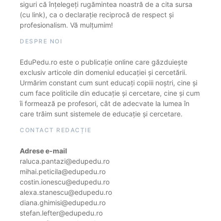
siguri că înțelegeți rugămintea noastră de a cita sursa
(cu link), ca o declarație reciprocă de respect și
profesionalism. Vă mulțumim!
DESPRE NOI
EduPedu.ro este o publicație online care găzduiește
exclusiv articole din domeniul educației și cercetării.
Urmărim constant cum sunt educați copiii noștri, cine și
cum face politicile din educație și cercetare, cine și cum
îi formează pe profesori, cât de adecvate la lumea în
care trăim sunt sistemele de educație și cercetare.
CONTACT REDACȚIE
Adrese e-mail
raluca.pantazi@edupedu.ro
mihai.peticila@edupedu.ro
costin.ionescu@edupedu.ro
alexa.stanescu@edupedu.ro
diana.ghimisi@edupedu.ro
stefan.lefter@edupedu.ro