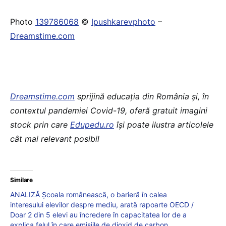
Photo
139786068
©
Ipushkarevphoto
–
Dreamstime.com
Dreamstime.com
sprijină educaţia din România şi, în
contextul pandemiei Covid-19, oferă gratuit imagini
stock prin care
Edupedu.ro
îşi poate ilustra articolele
cât mai relevant posibil
Similare
ANALIZĂ Școala românească, o barieră în calea
interesului elevilor despre mediu, arată rapoarte OECD /
Doar 2 din 5 elevi au încredere în capacitatea lor de a
explica felul în care emisiile de dioxid de carbon