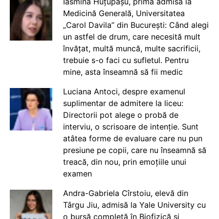
Iasmina Huțupașu, prima admisă la
Medicină Generală, Universitatea
„Carol Davila” din București: Când alegi
un astfel de drum, care necesită mult
învățat, multă muncă, multe sacrificii,
trebuie s-o faci cu sufletul. Pentru
mine, asta înseamnă să fii medic
Luciana Antoci, despre examenul
suplimentar de admitere la liceu:
Directorii pot alege o probă de
interviu, o scrisoare de intenție. Sunt
atâtea forme de evaluare care nu pun
presiune pe copii, care nu înseamnă să
treacă, din nou, prin emoțiile unui
examen
Andra-Gabriela Cîrstoiu, elevă din
Târgu Jiu, admisă la Yale University cu
o bursă completă în Biofizică și