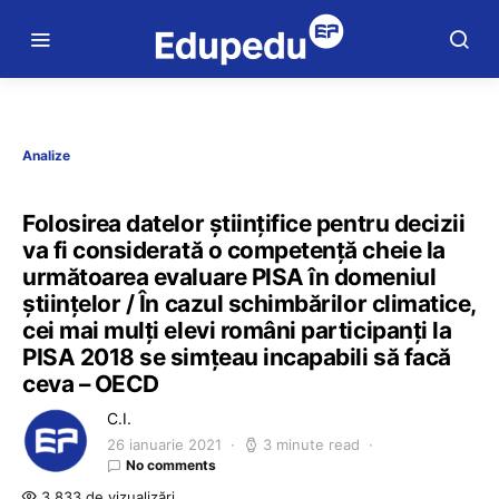
Analize
Folosirea datelor științifice pentru decizii
va fi considerată o competență cheie la
următoarea evaluare PISA în domeniul
științelor / În cazul schimbărilor climatice,
cei mai mulți elevi români participanți la
PISA 2018 se simțeau incapabili să facă
ceva – OECD
C.I.
26 ianuarie 2021
3 minute read
No comments
3.833 de vizualizări