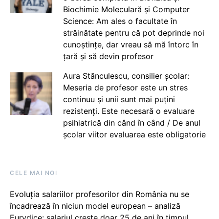
Biochimie Moleculară și Computer
Science: Am ales o facultate în
străinătate pentru că pot deprinde noi
cunoștințe, dar vreau să mă întorc în
țară și să devin profesor
Aura Stănculescu, consilier școlar:
Meseria de profesor este un stres
continuu și unii sunt mai puțini
rezistenți. Este necesară o evaluare
psihiatrică din când în când / De anul
școlar viitor evaluarea este obligatorie
CELE MAI NOI
Evoluția salariilor profesorilor din România nu se
încadrează în niciun model european – analiză
Eurydice: salariul crește doar 25 de ani în timpul