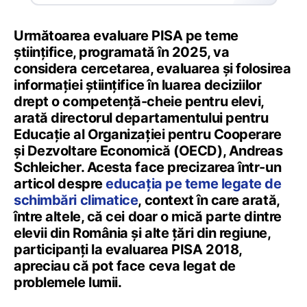
Următoarea evaluare PISA pe teme
științifice, programată în 2025, va
considera cercetarea, evaluarea și folosirea
informației științifice în luarea deciziilor
drept o competență-cheie pentru elevi,
arată directorul departamentului pentru
Educație al Organizației pentru Cooperare
și Dezvoltare Economică (OECD), Andreas
Schleicher. Acesta face precizarea într-un
articol despre
educația pe teme legate de
schimbări climatice
, context în care arată,
între altele, că cei doar o mică parte dintre
elevii din România și alte țări din regiune,
participanți la evaluarea PISA 2018,
apreciau că pot face ceva legat de
problemele lumii.