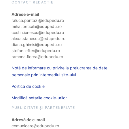
CONTACT REDACȚIE
Adrese e-mail
raluca.pantazi@edupedu.ro
mihai.peticila@edupedu.ro
costin.ionescu@edupedu.ro
alexa.stanescu@edupedu.ro
diana.ghimisi@edupedu.ro
stefan.lefter@edupedu.ro
ramona.florea@edupedu.ro
Notă de informare cu privire la prelucrarea de date
personale prin intermediul site-ului
Politica de cookie
Modifică setarile cookie-urilor
PUBLICITATE ȘI PARTENERIATE
Adresă de e-mail
comunicare@edupedu.ro