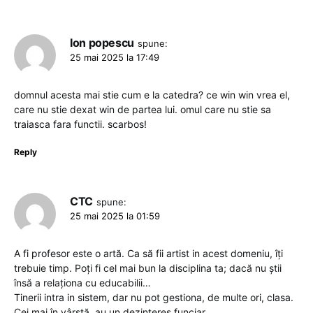
Ion popescu
spune:
25 mai 2025 la 17:49
domnul acesta mai stie cum e la catedra? ce win win vrea el,
care nu stie dexat win de partea lui. omul care nu stie sa
traiasca fara functii. scarbos!
Reply
CTC
spune:
25 mai 2025 la 01:59
A fi profesor este o artă. Ca să fii artist in acest domeniu, îți
trebuie timp. Poți fi cel mai bun la disciplina ta; dacă nu știi
însă a relaționa cu educabilii…
Tinerii intra in sistem, dar nu pot gestiona, de multe ori, clasa.
Cei mai în vârstă, au un dezinteres funciar…