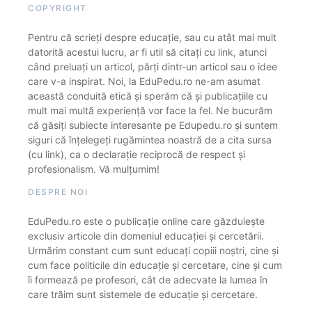
COPYRIGHT
Pentru că scrieți despre educație, sau cu atât mai mult
datorită acestui lucru, ar fi util să citați cu link, atunci
când preluați un articol, părți dintr-un articol sau o idee
care v-a inspirat. Noi, la EduPedu.ro ne-am asumat
această conduită etică și sperăm că și publicațiile cu
mult mai multă experiență vor face la fel. Ne bucurăm
că găsiți subiecte interesante pe Edupedu.ro și suntem
siguri că înțelegeți rugămintea noastră de a cita sursa
(cu link), ca o declarație reciprocă de respect și
profesionalism. Vă mulțumim!
DESPRE NOI
EduPedu.ro este o publicație online care găzduiește
exclusiv articole din domeniul educației și cercetării.
Urmărim constant cum sunt educați copiii noștri, cine și
cum face politicile din educație și cercetare, cine și cum
îi formează pe profesori, cât de adecvate la lumea în
care trăim sunt sistemele de educație și cercetare.