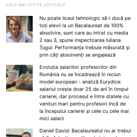
CELE MAI CITITE ARTICOLE
Nu poate liceul tehnologic să-i ducă pe
toți elevii la un Bacalaureat de 100%
absolvire, sunt care au intrat cu media
2 sau 3, spune inspectoarea Iuliana
Țugui: Performanța trebuie măsurată și
prin câți absolvenți se angajează
Evoluția salariilor profesorilor din
România nu se încadrează în niciun
model european - analiză Eurydice:
salariul crește doar 25 de ani în timpul
carierei, dar procesul e între statele cu
venituri mari pentru profesori încă de
la începutul carierei și cele cu cele mai
mici salarii
Daniel David: Bacalaureatul nu ar trebui