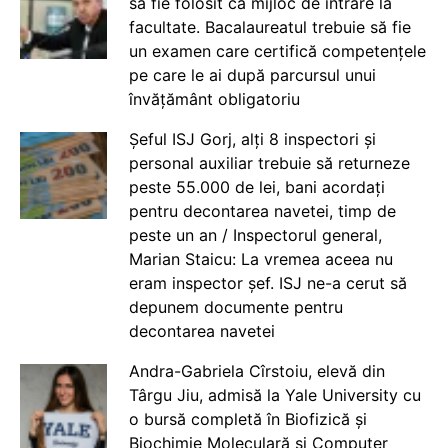
să fie folosit ca mijloc de intrare la
facultate. Bacalaureatul trebuie să fie
un examen care certifică competențele
pe care le ai după parcursul unui
învățământ obligatoriu
Șeful ISJ Gorj, alți 8 inspectori și
personal auxiliar trebuie să returneze
peste 55.000 de lei, bani acordați
pentru decontarea navetei, timp de
peste un an / Inspectorul general,
Marian Staicu: La vremea aceea nu
eram inspector șef. ISJ ne-a cerut să
depunem documente pentru
decontarea navetei
Andra-Gabriela Cîrstoiu, elevă din
Târgu Jiu, admisă la Yale University cu
o bursă completă în Biofizică și
Biochimie Moleculară și Computer