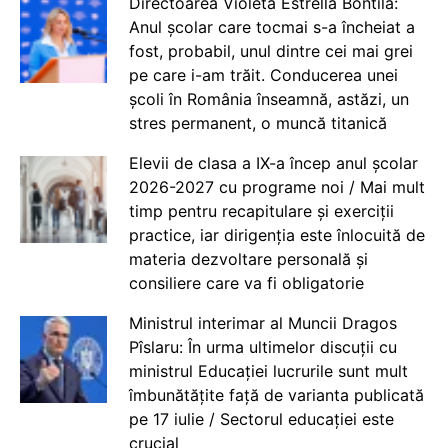
Directoarea Violeta Estrella Bontilă:
Anul școlar care tocmai s-a încheiat a
fost, probabil, unul dintre cei mai grei
pe care i-am trăit. Conducerea unei
școli în România înseamnă, astăzi, un
stres permanent, o muncă titanică
Elevii de clasa a IX-a încep anul școlar
2026-2027 cu programe noi / Mai mult
timp pentru recapitulare și exerciții
practice, iar dirigenția este înlocuită de
materia dezvoltare personală și
consiliere care va fi obligatorie
Ministrul interimar al Muncii Dragos
Pîslaru: În urma ultimelor discuții cu
ministrul Educației lucrurile sunt mult
îmbunătățite față de varianta publicată
pe 17 iulie / Sectorul educației este
crucial