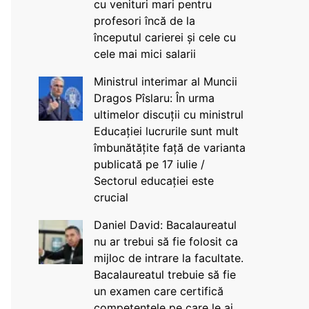
cu venituri mari pentru
profesori încă de la
începutul carierei și cele cu
cele mai mici salarii
Ministrul interimar al Muncii
Dragos Pîslaru: În urma
ultimelor discuții cu ministrul
Educației lucrurile sunt mult
îmbunătățite față de varianta
publicată pe 17 iulie /
Sectorul educației este
crucial
Daniel David: Bacalaureatul
nu ar trebui să fie folosit ca
mijloc de intrare la facultate.
Bacalaureatul trebuie să fie
un examen care certifică
competențele pe care le ai