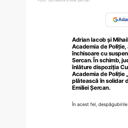
Adau
Adrian Iacob și Mihail
Academia de Poliție, 
închisoare cu suspenda
Sercan. În schimb, ju
înlăture dispoziția C
Academia de Poliție 
plătească în solidar
Emiliei Șercan.
În acest fel, despăgubiril