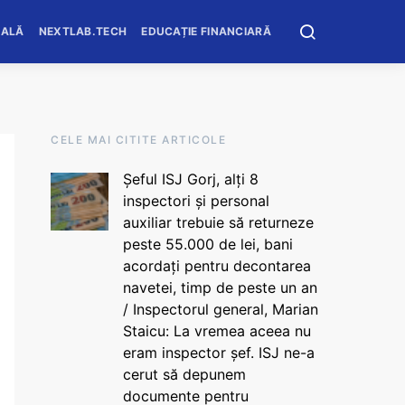
OALĂ
NEXTLAB.TECH
EDUCAȚIE FINANCIARĂ
CELE MAI CITITE ARTICOLE
Șeful ISJ Gorj, alți 8
inspectori și personal
auxiliar trebuie să returneze
peste 55.000 de lei, bani
acordați pentru decontarea
navetei, timp de peste un an
/ Inspectorul general, Marian
Staicu: La vremea aceea nu
eram inspector șef. ISJ ne-a
cerut să depunem
documente pentru