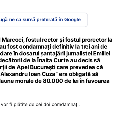
gă-ne ca sursă preferată în Google
 Marcoci, fostul rector și fostul prorector la
au fost condamnați definitiv la trei ani de
re în dosarul șantajării jurnalistei Emiliei
decătorii de la Înalta Curte au decis să
urții de Apel București care prevedea că
„Alexandru Ioan Cuza” era obligată să
 daune morale de 80.000 de lei în favoarea
e vor fi plătite de cei doi comdamnați.