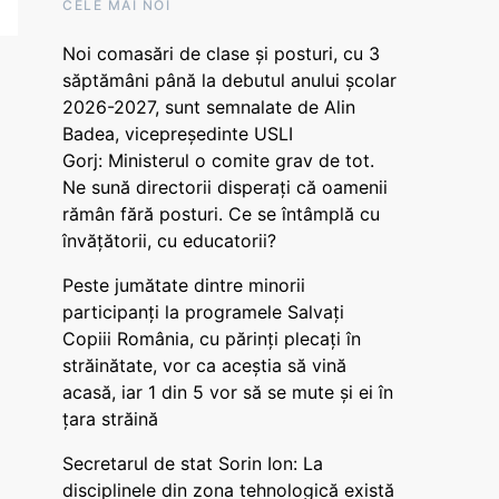
CELE MAI NOI
Noi comasări de clase și posturi, cu 3
săptămâni până la debutul anului școlar
2026-2027, sunt semnalate de Alin
Badea, vicepreședinte USLI
Gorj: Ministerul o comite grav de tot.
Ne sună directorii disperați că oamenii
rămân fără posturi. Ce se întâmplă cu
învățătorii, cu educatorii?
Peste jumătate dintre minorii
participanți la programele Salvați
Copiii România, cu părinți plecați în
străinătate, vor ca aceștia să vină
acasă, iar 1 din 5 vor să se mute și ei în
țara străină
Secretarul de stat Sorin Ion: La
disciplinele din zona tehnologică există