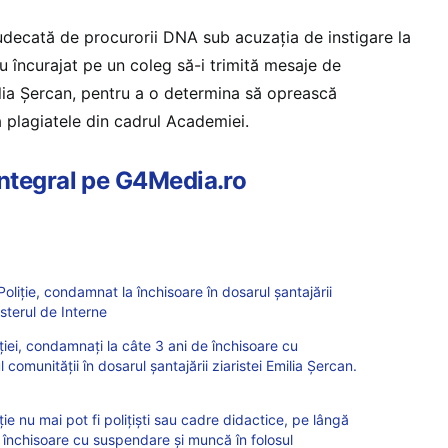
 judecată de procurorii DNA sub acuzația de instigare la
au încurajat pe un coleg să-i trimită mesaje de
ilia Şercan, pentru a o determina să oprească
la plagiatele din cadrul Academiei.
 integral pe G4Media.ro
oliție, condamnat la închisoare în dosarul șantajării
sterul de Interne
iției, condamnați la câte 3 ani de închisoare cu
comunității în dosarul șantajării ziaristei Emilia Șercan.
ție nu mai pot fi polițiști sau cadre didactice, pe lângă
închisoare cu suspendare și muncă în folosul