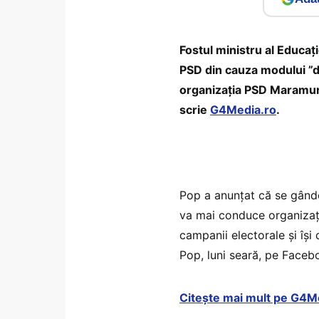
Fostul ministru al Educați
PSD din cauza modului ”di
organizația PSD Maramureș
scrie
G4Media.ro
.
Pop a anunțat că se gânde
va mai conduce organizați
campanii electorale și își 
Pop, luni seară, pe Faceb
Citește mai mult pe G4M