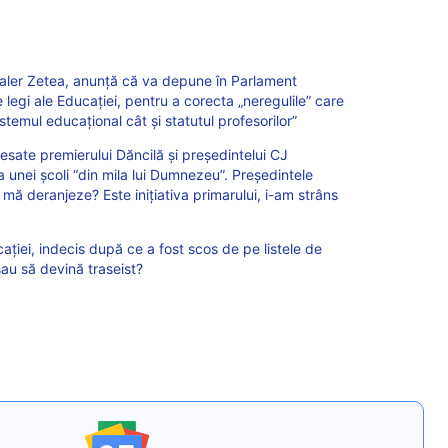
aler Zetea, anunță că va depune în Parlament
egi ale Educației, pentru a corecta „neregulile” care
temul educațional cât și statutul profesorilor”
esate premierului Dăncilă și președintelui CJ
 unei școli “din mila lui Dumnezeu”. Președintele
 mă deranjeze? Este inițiativa primarului, i-am strâns
cației, indecis după ce a fost scos de pe listele de
au să devină traseist?