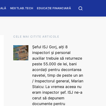
OALĂ
NEXTLAB.TECH
EDUCAȚIE FINANCIARĂ
CELE MAI CITITE ARTICOLE
Șeful ISJ Gorj, alți 8
inspectori și personal
auxiliar trebuie să returneze
peste 55.000 de lei, bani
acordați pentru decontarea
navetei, timp de peste un an
/ Inspectorul general, Marian
Staicu: La vremea aceea nu
eram inspector șef. ISJ ne-a
cerut să depunem
documente pentru