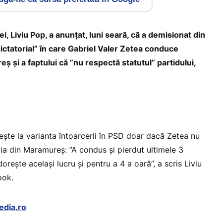
ei, Liviu Pop, a anunțat, luni seară, că a demisionat din
ctatorial” în care Gabriel Valer Zetea conduce
 și a faptului că ”nu respectă statutul” partidului,
ște la varianta întoarcerii în PSD doar dacă Zetea nu
a din Maramureș: ”A condus și pierdut ultimele 3
dorește același lucru și pentru a 4 a oară”, a scris Liviu
ook.
edia.ro