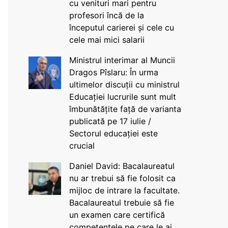
cu venituri mari pentru
profesori încă de la
începutul carierei și cele cu
cele mai mici salarii
Ministrul interimar al Muncii
Dragos Pîslaru: În urma
ultimelor discuții cu ministrul
Educației lucrurile sunt mult
îmbunătățite față de varianta
publicată pe 17 iulie /
Sectorul educației este
crucial
Daniel David: Bacalaureatul
nu ar trebui să fie folosit ca
mijloc de intrare la facultate.
Bacalaureatul trebuie să fie
un examen care certifică
competențele pe care le ai