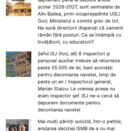
școlar 2026-2027, sunt semnalate de
Alin Badea, prim-vicepreședinte USLI
Gorj: Ministerul o comite grav de tot.
Ne sună directorii disperați că oamenii
rămân fără posturi. Ce se întâmplă cu
învățătorii, cu educatorii?
Șeful ISJ Gorj, alți 8 inspectori și
personal auxiliar trebuie să returneze
peste 55.000 de lei, bani acordați
pentru decontarea navetei, timp de
peste un an / Inspectorul general,
Marian Staicu: La vremea aceea nu
eram inspector șef. ISJ ne-a cerut să
depunem documente pentru
decontarea navetei
Mai mulți părinți solicită, într-o petiție,
anularea deciziei ISMB de a nu mai