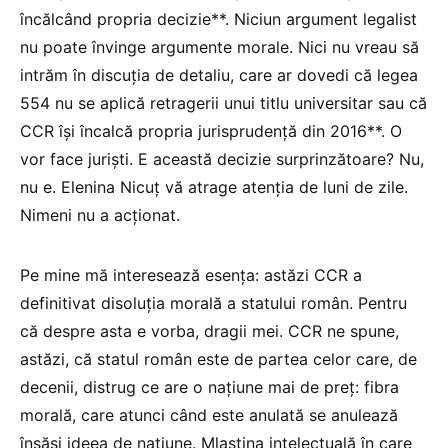
încălcând propria decizie**. Niciun argument legalist
nu poate învinge argumente morale. Nici nu vreau să
intrăm în discuția de detaliu, care ar dovedi că legea
554 nu se aplică retragerii unui titlu universitar sau că
CCR își încalcă propria jurisprudență din 2016**. O
vor face juriști. E această decizie surprinzătoare? Nu,
nu e. Elenina Nicuț vă atrage atenția de luni de zile.
Nimeni nu a acționat.
Pe mine mă interesează esența: astăzi CCR a
definitivat disoluția morală a statului român. Pentru
că despre asta e vorba, dragii mei. CCR ne spune,
astăzi, că statul român este de partea celor care, de
decenii, distrug ce are o națiune mai de preț: fibra
morală, care atunci când este anulată se anulează
însăși ideea de națiune. Mlaștina intelectuală în care