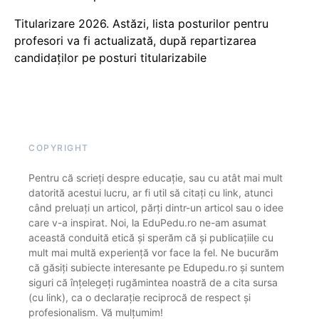
Titularizare 2026. Astăzi, lista posturilor pentru
profesori va fi actualizată, după repartizarea
candidaților pe posturi titularizabile
COPYRIGHT
Pentru că scrieți despre educație, sau cu atât mai mult
datorită acestui lucru, ar fi util să citați cu link, atunci
când preluați un articol, părți dintr-un articol sau o idee
care v-a inspirat. Noi, la EduPedu.ro ne-am asumat
această conduită etică și sperăm că și publicațiile cu
mult mai multă experiență vor face la fel. Ne bucurăm
că găsiți subiecte interesante pe Edupedu.ro și suntem
siguri că înțelegeți rugămintea noastră de a cita sursa
(cu link), ca o declarație reciprocă de respect și
profesionalism. Vă mulțumim!