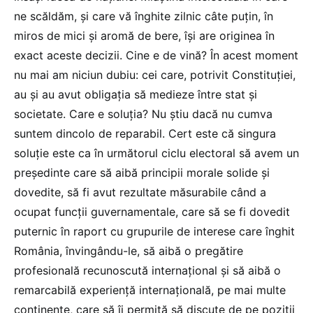
ne scăldăm, și care vă înghite zilnic câte puțin, în
miros de mici și aromă de bere, își are originea în
exact aceste decizii. Cine e de vină? În acest moment
nu mai am niciun dubiu: cei care, potrivit Constituției,
au şi au avut obligația să medieze între stat și
societate. Care e soluția? Nu știu dacă nu cumva
suntem dincolo de reparabil. Cert este că singura
soluție este ca în următorul ciclu electoral să avem un
președinte care să aibă principii morale solide și
dovedite, să fi avut rezultate măsurabile când a
ocupat funcții guvernamentale, care să se fi dovedit
puternic în raport cu grupurile de interese care înghit
România, învingându-le, să aibă o pregătire
profesională recunoscută internațional și să aibă o
remarcabilă experiență internațională, pe mai multe
continente, care să îi permită să discute de pe poziții