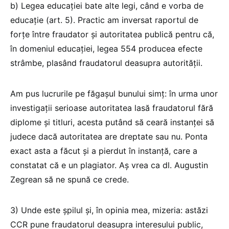
b) Legea educației bate alte legi, când e vorba de
educație (art. 5). Practic am inversat raportul de
forțe între fraudator și autoritatea publică pentru că,
în domeniul educației, legea 554 producea efecte
strâmbe, plasând fraudatorul deasupra autorității.
Am pus lucrurile pe făgașul bunului simț: în urma unor
investigații serioase autoritatea lasă fraudatorul fără
diplome și titluri, acesta putând să ceară instanței să
judece dacă autoritatea are dreptate sau nu. Ponta
exact asta a făcut și a pierdut în instanță, care a
constatat că e un plagiator. Aș vrea ca dl. Augustin
Zegrean să ne spună ce crede.
3) Unde este șpilul și, în opinia mea, mizeria: astăzi
CCR pune fraudatorul deasupra interesului public,