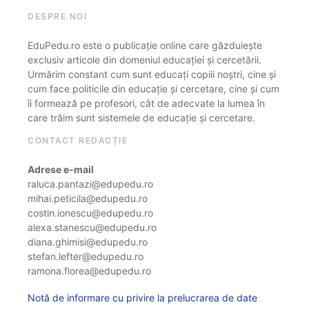
DESPRE NOI
EduPedu.ro este o publicație online care găzduiește
exclusiv articole din domeniul educației și cercetării.
Urmărim constant cum sunt educați copiii noștri, cine și
cum face politicile din educație și cercetare, cine și cum
îi formează pe profesori, cât de adecvate la lumea în
care trăim sunt sistemele de educație și cercetare.
CONTACT REDACȚIE
Adrese e-mail
raluca.pantazi@edupedu.ro
mihai.peticila@edupedu.ro
costin.ionescu@edupedu.ro
alexa.stanescu@edupedu.ro
diana.ghimisi@edupedu.ro
stefan.lefter@edupedu.ro
ramona.florea@edupedu.ro
Notă de informare cu privire la prelucrarea de date