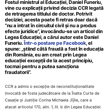
Fostul ministrul al Educației, Daniel Funeriu,
vine cu explicații privind decizia CCR legată
de retragerea titlului de doctor. Potrivit
deciziei, acesta poate fi retras doar dacă
”nu a intrat în circuitul civil și nu a produs
efecte juridice”, invocându-se un articol din
Legea Educației, a cărui autor este Daniel
Funeriu.
Într-o postare pe Facebook
, el
spune: „știind câtă fraudă a fost în educația
din România, eu am creat prin Legea
educației excepții de la acest principiu,
tocmai pentru a putea sancționa
fraudatorii”.
CCR a admis o excepție de neconstituționalitate
invocată de fosta judecătoare de la Înalta Curte de
Casație și Justiție Corina Michaela Jîjîie, care a
atacat articolul 170, alin. 1, lit. b din Legea Educației: