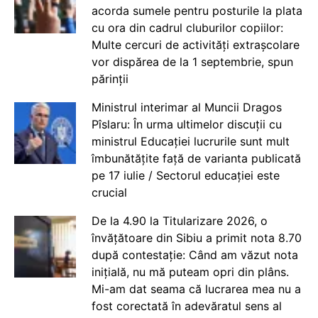
acorda sumele pentru posturile la plata
cu ora din cadrul cluburilor copiilor:
Multe cercuri de activități extrașcolare
vor dispărea de la 1 septembrie, spun
părinții
Ministrul interimar al Muncii Dragos
Pîslaru: În urma ultimelor discuții cu
ministrul Educației lucrurile sunt mult
îmbunătățite față de varianta publicată
pe 17 iulie / Sectorul educației este
crucial
De la 4.90 la Titularizare 2026, o
învățătoare din Sibiu a primit nota 8.70
după contestație: Când am văzut nota
inițială, nu mă puteam opri din plâns.
Mi-am dat seama că lucrarea mea nu a
fost corectată în adevăratul sens al