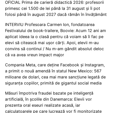
OFICIAL Prima de carieră didactică 2026: profesorii
primesc cei 1.500 de lei până la 31 august și îi pot
folosi până în august 2027 dacă rămân în învățământ
INTERVIU Profesoara Carmen Ion, fondatoarea
Festivalului de book-trailere, Boovie: Acum 12 ani am
aplicat ideea la o clasă pentru că voiam să îi fac pe
elevi să citească mai ușor cărți. Apoi, elevii m-au
convins să continui / Nu m-am gândit absolut deloc
că va avea vreun impact major
Compania Meta, care deține Facebook și Instagram,
a primit o nouă amendă în statul New Mexico: 567
milioane de dolari, cea mai mare sancțiune legată de
siguranța copiilor, primită de gigantul social media
Măsuri împotriva fraudei bazate pe inteligență
artificială, în școlile din Danemarca: Elevii vor
prezenta oral eseuri realizate acasă, iar
calculatoarele pe care lucrează vor fi monitorizate