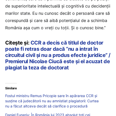
de superioritate intelectuală și cognitivă cu decidenții
marilor state. Eu nu cunosc decât o persoană care să
corespundă și care să aibă potențialul de a schimba
România așa cum o vreți cu toții. Şi o cunosc bine.”
Citește și:
CCR a decis că titlul de doctor
poate fi retras doar dacă ”nu a intrat în
circuitul civil și nu a produs efecte juridice” /
Premierul Nicolae Ciucă este și el acuzat de
plagiat la teza de doctorat
Similare
Fostul ministru Remus Pricopie sare în apărarea CCR și
susține că judecătorii nu au amnistiat plagiatorii: Curtea
nu a făcut altceva decât să clarifice o procedură
Daniel Funeriu: În România lui 2023 absolut toți cei