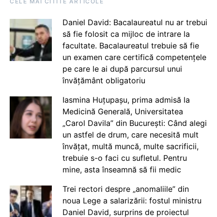
CELE MAI CITITE ARTICOLE
Daniel David: Bacalaureatul nu ar trebui
să fie folosit ca mijloc de intrare la
facultate. Bacalaureatul trebuie să fie
un examen care certifică competențele
pe care le ai după parcursul unui
învățământ obligatoriu
Iasmina Huțupașu, prima admisă la
Medicină Generală, Universitatea
„Carol Davila” din București: Când alegi
un astfel de drum, care necesită mult
învățat, multă muncă, multe sacrificii,
trebuie s-o faci cu sufletul. Pentru
mine, asta înseamnă să fii medic
Trei rectori despre „anomaliile” din
noua Lege a salarizării: fostul ministru
Daniel David, surprins de proiectul