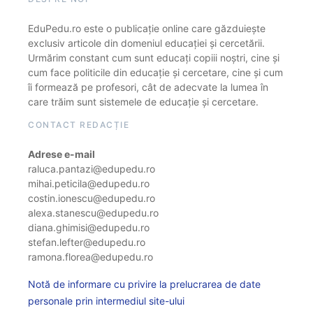
EduPedu.ro este o publicație online care găzduiește
exclusiv articole din domeniul educației și cercetării.
Urmărim constant cum sunt educați copiii noștri, cine și
cum face politicile din educație și cercetare, cine și cum
îi formează pe profesori, cât de adecvate la lumea în
care trăim sunt sistemele de educație și cercetare.
CONTACT REDACȚIE
Adrese e-mail
raluca.pantazi@edupedu.ro
mihai.peticila@edupedu.ro
costin.ionescu@edupedu.ro
alexa.stanescu@edupedu.ro
diana.ghimisi@edupedu.ro
stefan.lefter@edupedu.ro
ramona.florea@edupedu.ro
Notă de informare cu privire la prelucrarea de date
personale prin intermediul site-ului