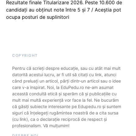
Rezultate finale Titularizare 2026. Peste 10.600 de
candidați au obținut note între 5 și 7 / Aceștia pot
ocupa posturi de suplinitori
COPYRIGHT
Pentru că scrieți despre educație, sau cu atât mai mult
datorită acestui lucru, ar fi util să citați cu link, atunci
când preluați un articol, părți dintr-un articol sau o idee
care v-a inspirat. Noi, la EduPedu.ro ne-am asumat
această conduită etică și sperăm că și publicațiile cu
mult mai multă experiență vor face la fel. Ne bucurăm
că găsiți subiecte interesante pe Edupedu.ro și suntem
siguri că înțelegeți rugămintea noastră de a cita sursa
(cu link), ca o declarație reciprocă de respect și
profesionalism. Vă mulțumim!
DESPRE NOI