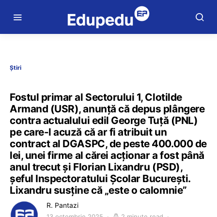
Știri
Fostul primar al Sectorului 1, Clotilde
Armand (USR), anunță că depus plângere
contra actualului edil George Tuță (PNL)
pe care-l acuză că ar fi atribuit un
contract al DGASPC, de peste 400.000 de
lei, unei firme al cărei acționar a fost până
anul trecut și Florian Lixandru (PSD),
șeful Inspectoratului Școlar București.
Lixandru susține că „este o calomnie”
R. Pantazi
13 octombrie 2025
2 minute read