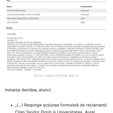
Sursa: Captura Portal.Just.ro
Instanța decidea, atunci:
„(…) Respinge acţiunea formulată de reclamanţii
Cilan Teodor Florin şi Universitatea „Aurel