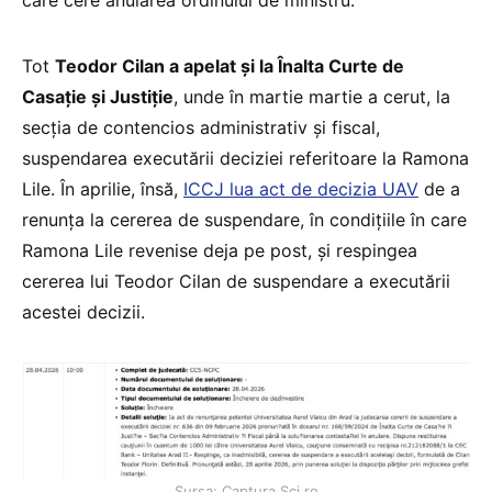
care cere anularea ordinului de ministru.
Tot
Teodor Cilan a apelat și la Înalta Curte de
Casație și Justiție
, unde în martie martie a cerut, la
secția de contencios administrativ și fiscal,
suspendarea executării deciziei referitoare la Ramona
Lile. În aprilie, însă,
ICCJ lua act de decizia UAV
de a
renunța la cererea de suspendare, în condițiile în care
Ramona Lile revenise deja pe post, și respingea
cererea lui Teodor Cilan de suspendare a executării
acestei decizii.
Sursa: Captura Scj.ro