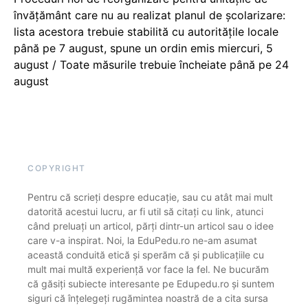
învățământ care nu au realizat planul de școlarizare:
lista acestora trebuie stabilită cu autoritățile locale
până pe 7 august, spune un ordin emis miercuri, 5
august / Toate măsurile trebuie încheiate până pe 24
august
COPYRIGHT
Pentru că scrieți despre educație, sau cu atât mai mult
datorită acestui lucru, ar fi util să citați cu link, atunci
când preluați un articol, părți dintr-un articol sau o idee
care v-a inspirat. Noi, la EduPedu.ro ne-am asumat
această conduită etică și sperăm că și publicațiile cu
mult mai multă experiență vor face la fel. Ne bucurăm
că găsiți subiecte interesante pe Edupedu.ro și suntem
siguri că înțelegeți rugămintea noastră de a cita sursa