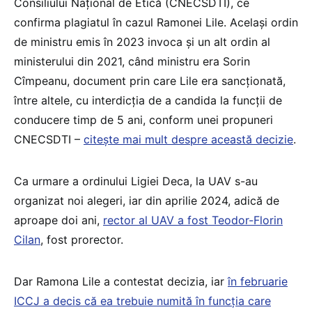
Consiliului Național de Etică (CNECSDTI), ce
confirma plagiatul în cazul Ramonei Lile. Același ordin
de ministru emis în 2023 invoca și un alt ordin al
ministerului din 2021, când ministru era Sorin
Cîmpeanu, document prin care Lile era sancționată,
între altele, cu interdicția de a candida la funcții de
conducere timp de 5 ani, conform unei propuneri
CNECSDTI –
citește mai mult despre această decizie
.
Ca urmare a ordinului Ligiei Deca, la UAV s-au
organizat noi alegeri, iar din aprilie 2024, adică de
aproape doi ani,
rector al UAV a fost Teodor-Florin
Cilan
, fost prorector.
Dar Ramona Lile a contestat decizia, iar
în februarie
ICCJ a decis că ea trebuie numită în funcția care