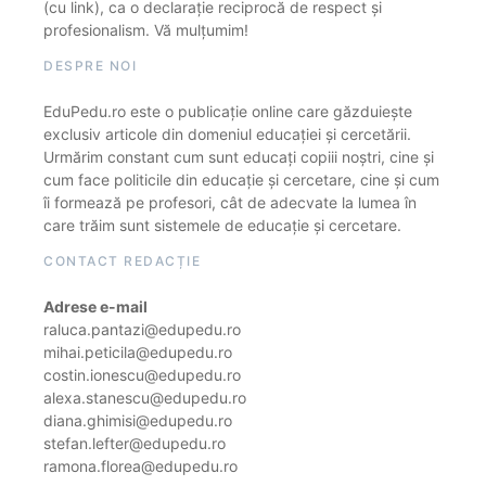
(cu link), ca o declarație reciprocă de respect și
profesionalism. Vă mulțumim!
DESPRE NOI
EduPedu.ro este o publicație online care găzduiește
exclusiv articole din domeniul educației și cercetării.
Urmărim constant cum sunt educați copiii noștri, cine și
cum face politicile din educație și cercetare, cine și cum
îi formează pe profesori, cât de adecvate la lumea în
care trăim sunt sistemele de educație și cercetare.
CONTACT REDACȚIE
Adrese e-mail
raluca.pantazi@edupedu.ro
mihai.peticila@edupedu.ro
costin.ionescu@edupedu.ro
alexa.stanescu@edupedu.ro
diana.ghimisi@edupedu.ro
stefan.lefter@edupedu.ro
ramona.florea@edupedu.ro