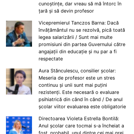
cunoștințe, dar vreau să mă întorc în
țară și să devin profesor
Vicepremierul Tanczos Barna: Dacă
învățământul nu se rezolvă, pică toată
legea salarizării / Sunt mai multe
promisiuni din partea Guvernului către
angajații din educație și nu par a fi
respectate
Aura Stănculescu, consilier școlar:
Meseria de profesor este un stres
continuu și unii sunt mai puțini
rezistenți. Este necesară o evaluare
psihiatrică din când în când / De anul
școlar viitor evaluarea este obligatorie
Directoarea Violeta Estrella Bontilă:
Anul școlar care tocmai s-a încheiat a
fost, probabil, unul dintre cei mai grei