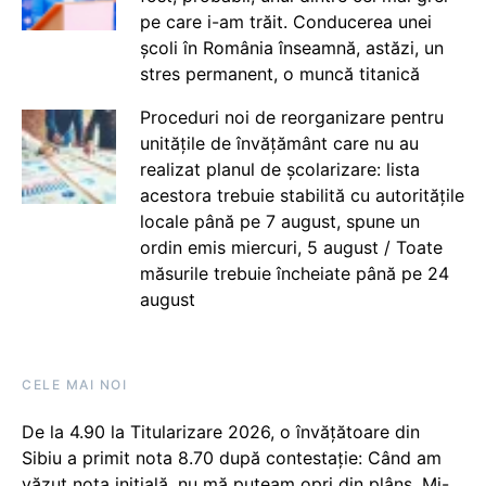
pe care i-am trăit. Conducerea unei
școli în România înseamnă, astăzi, un
stres permanent, o muncă titanică
Proceduri noi de reorganizare pentru
unitățile de învățământ care nu au
realizat planul de școlarizare: lista
acestora trebuie stabilită cu autoritățile
locale până pe 7 august, spune un
ordin emis miercuri, 5 august / Toate
măsurile trebuie încheiate până pe 24
august
CELE MAI NOI
De la 4.90 la Titularizare 2026, o învățătoare din
Sibiu a primit nota 8.70 după contestație: Când am
văzut nota inițială, nu mă puteam opri din plâns. Mi-