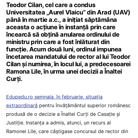
Teodor Cilan, cel care a condus
Universitatea „Aurel Vlaicu” din Arad (UAV)
până în martie a.c., a inițiat săptămâna
aceasta o acțiune în instanță prin care
încearcă să obțină anularea ordinului de
ministru prin care a fost înlăturat din
funcție. Acum două luni, ordinul impunea
încetarea mandatului de rector al lui Teodor
Cilan și numirea, în locul lui, a predecesoarei
Ramona Lile, în urma unei decizii a Înaltei
Curți.
Edupedu.ro semnala, în februarie, situația
extraordinară
pentru învățământul superior românesc
produsă de o decizie a Înaltei Curți de Casație și
Justiție. Instanța a admis, atunci, un recurs al
Ramonei Lile, care câștigase concursul de rector din