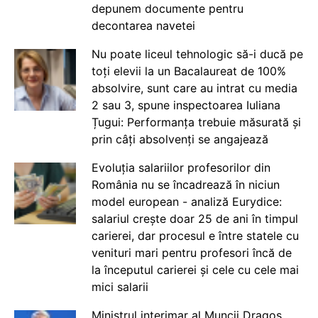
depunem documente pentru
decontarea navetei
Nu poate liceul tehnologic să-i ducă pe
toți elevii la un Bacalaureat de 100%
absolvire, sunt care au intrat cu media
2 sau 3, spune inspectoarea Iuliana
Țugui: Performanța trebuie măsurată și
prin câți absolvenți se angajează
Evoluția salariilor profesorilor din
România nu se încadrează în niciun
model european - analiză Eurydice:
salariul crește doar 25 de ani în timpul
carierei, dar procesul e între statele cu
venituri mari pentru profesori încă de
la începutul carierei și cele cu cele mai
mici salarii
Ministrul interimar al Muncii Dragos