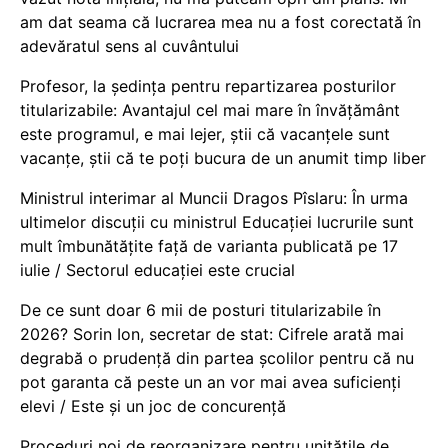
am dat seama că lucrarea mea nu a fost corectată în
adevăratul sens al cuvântului
Profesor, la ședința pentru repartizarea posturilor
titularizabile: Avantajul cel mai mare în învățământ
este programul, e mai lejer, știi că vacanțele sunt
vacanţe, știi că te poți bucura de un anumit timp liber
Ministrul interimar al Muncii Dragos Pîslaru: În urma
ultimelor discuții cu ministrul Educației lucrurile sunt
mult îmbunătățite față de varianta publicată pe 17
iulie / Sectorul educației este crucial
De ce sunt doar 6 mii de posturi titularizabile în
2026? Sorin Ion, secretar de stat: Cifrele arată mai
degrabă o prudență din partea școlilor pentru că nu
pot garanta că peste un an vor mai avea suficienți
elevi / Este și un joc de concurență
Proceduri noi de reorganizare pentru unitățile de