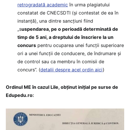
retrogradată academic
în urma plagiatului
constatat de CNECSDTI (și contestat de ea în
instanță), una dintre sancțiuni fiind
„s
uspendarea, pe o perioadă determinată de
timp de 5 ani, a dreptului de înscriere la un
concurs
pentru ocuparea unei funcții superioare
ori a unei funcții de conducere, de îndrumare și
de control sau ca membru în comisii de
concurs”. (
detalii despre acel ordin aici
)
Ordinul ME în cazul Lile, obținut inițial pe surse de
Edupedu.ro: