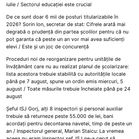
iulie / Sectorul educației este crucial
De ce sunt doar 6 mii de posturi titularizabile în
2026? Sorin Ion, secretar de stat: Cifrele arată mai
degrabă o prudență din partea școlilor pentru că nu
pot garanta că peste un an vor mai avea suficienți
elevi / Este și un joc de concurență
Proceduri noi de reorganizare pentru unitățile de
învățământ care nu au realizat planul de școlarizare:
lista acestora trebuie stabilită cu autoritățile locale
până pe 7 august, spune un ordin emis miercuri, 5
august / Toate măsurile trebuie încheiate până pe 24
august
Șeful ISJ Gorj, alți 8 inspectori și personal auxiliar
trebuie să returneze peste 55.000 de lei, bani
acordați pentru decontarea navetei, timp de peste un
an / Inspectorul general, Marian Staicu: La vremea
aceea nu eram inspector șef. ISJ ne-a cerut să