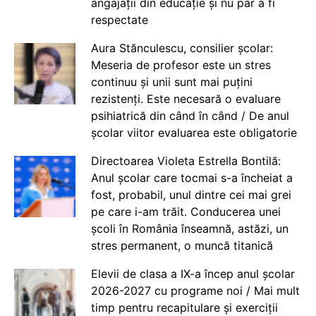
angajații din educație și nu par a fi
respectate
Aura Stănculescu, consilier școlar:
Meseria de profesor este un stres
continuu și unii sunt mai puțini
rezistenți. Este necesară o evaluare
psihiatrică din când în când / De anul
școlar viitor evaluarea este obligatorie
Directoarea Violeta Estrella Bontilă:
Anul școlar care tocmai s-a încheiat a
fost, probabil, unul dintre cei mai grei
pe care i-am trăit. Conducerea unei
școli în România înseamnă, astăzi, un
stres permanent, o muncă titanică
Elevii de clasa a IX-a încep anul școlar
2026-2027 cu programe noi / Mai mult
timp pentru recapitulare și exerciții