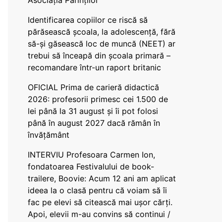
Asociația Părinților
Identificarea copiilor ce riscă să
părăsească școala, la adolescență, fără
să-și găsească loc de muncă (NEET) ar
trebui să înceapă din școala primară –
recomandare într-un raport britanic
OFICIAL Prima de carieră didactică
2026: profesorii primesc cei 1.500 de
lei până la 31 august și îi pot folosi
până în august 2027 dacă rămân în
învățământ
INTERVIU Profesoara Carmen Ion,
fondatoarea Festivalului de book-
trailere, Boovie: Acum 12 ani am aplicat
ideea la o clasă pentru că voiam să îi
fac pe elevi să citească mai ușor cărți.
Apoi, elevii m-au convins să continui /