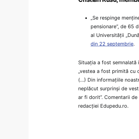
„Se respinge menținer
pensionare”, de 65 d
al Universității „Dun
din 22 septembrie
.
Situația a fost semnalată i
„vestea a fost primită cu o
(…) Din informaţiile noastr
neplăcut surprinşi de vest
ar fi dorit”. Comentarii 
redacției Edupedu.ro.