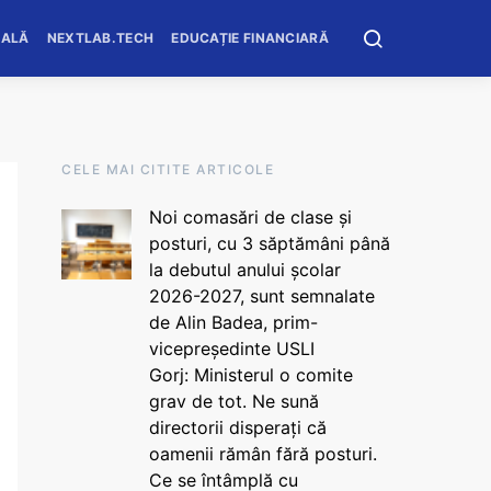
OALĂ
NEXTLAB.TECH
EDUCAȚIE FINANCIARĂ
CELE MAI CITITE ARTICOLE
Noi comasări de clase și
posturi, cu 3 săptămâni până
la debutul anului școlar
2026-2027, sunt semnalate
de Alin Badea, prim-
vicepreședinte USLI
Gorj: Ministerul o comite
grav de tot. Ne sună
directorii disperați că
oamenii rămân fără posturi.
Ce se întâmplă cu