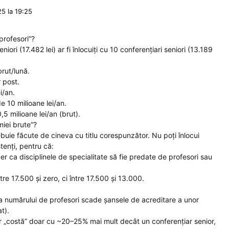
5 la 19:25
profesori”?
ori (17.482 lei) ar fi înlocuiți cu 10 conferențiari seniori (13.189
rut/lună.
r post.
i/an.
 10 milioane lei/an.
,5 milioane lei/an (brut).
miei brute”?
ebuie făcute de cineva cu titlu corespunzător. Nu poți înlocui
stenți, pentru că:
r ca disciplinele de specialitate să fie predate de profesori sau
ntre 17.500 și zero, ci între 17.500 și 13.000.
 numărului de profesori scade șansele de acreditare a unor
t).
r „costă” doar cu ~20–25% mai mult decât un conferențiar senior,