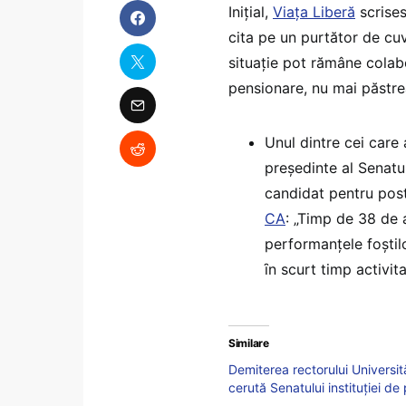
Inițial,
Viața Liberă
scrises
cita pe un purtător de cuvâ
situație pot rămâne colabo
pensionare, nu mai păstrea
Unul dintre cei care 
președinte al Senatulu
candidat pentru post
CA
: „Timp de 38 de 
performanţele foştil
ȋn scurt timp activit
Similare
Demiterea rectorului Universit
cerută Senatului instituției de 