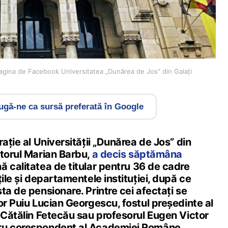
pagina de Facebook Universitatea „Dunărea de Jos” din Galați
gă-ne ca sursă preferată în Google
rație al Universității „Dunărea de Jos” din
ctorul Marian Barbu,
a decis săptămâna
ă calitatea de titular pentru 36 de cadre
țile și departamentele instituției, după ce
ta de pensionare. Printre cei afectați se
or Puiu Lucian Georgescu, fostul președinte al
 Cătălin Fetecău sau profesorul Eugen Victor
ru corespondent al Academiei Române.