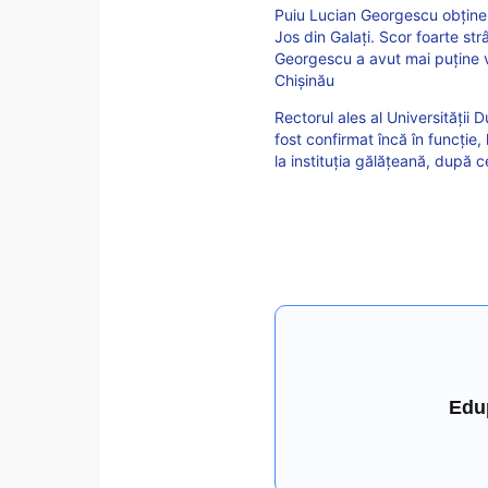
Puiu Lucian Georgescu obține 
Jos din Galați. Scor foarte str
Georgescu a avut mai puține vot
Chișinău
Rectorul ales al Universității
fost confirmat încă în funcție, 
la instituția gălățeană, după 
Edu