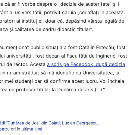
e că ar fi vorba despre o „decizie de austeritate” și îl
nt al universității, potrivit căruia „cei aflați în această
ratori ai instituției, doar că, depășind vârsta legală de
ză și calitatea de cadru didactic titular”.
au menționat public situația a fost Cătălin Fetecău, fost
i universității, fost decan al Facultății de Inginerie, fost
ul de rector. Acesta
a scris pe Facebook, după decizia
ani m-am străduit să mă identific cu Universitatea, iar
or mei studenţi par să confirme acest lucru. Voi ȋncheia
atea ca profesor titular la Dunărea de Jos (…).”
ății “Dunărea de Jos” din Galați, Lucian Georgescu,
patru ori în ultima lună