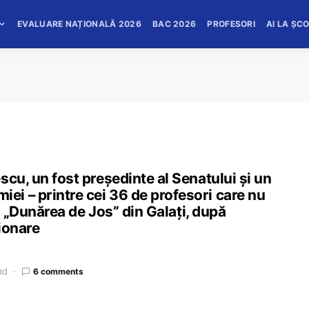
EVALUARE NAȚIONALĂ 2026
BAC 2026
PROFESORI
AI LA ȘC
scu, un fost președinte al Senatului și un
i – printre cei 36 de profesori care nu
ea „Dunărea de Jos” din Galați, după
ionare
ad
6 comments