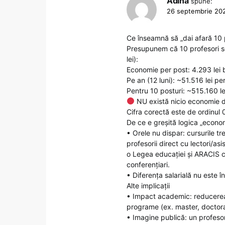
Adina
spune:
26 septembrie 202
Ce înseamnă să „dai afară 10 
Presupunem că 10 profesori seni
lei):
Economie per post: 4.293 lei b
Pe an (12 luni): ~51.516 lei pe
Pentru 10 posturi: ~515.160 le
NU există nicio economie de
Cifra corectă este de ordinul 0
De ce e greșită logica „econo
• Orele nu dispar: cursurile tr
profesorii direct cu lectori/asi
o Legea educației și ARACIS ce
conferențiari.
• Diferența salarială nu este î
Alte implicații
• Impact academic: reducerea
programe (ex. master, doctora
• Imagine publică: un profeso