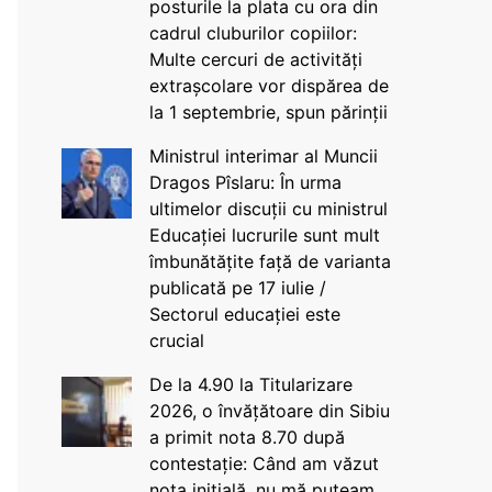
posturile la plata cu ora din
cadrul cluburilor copiilor:
Multe cercuri de activități
extrașcolare vor dispărea de
la 1 septembrie, spun părinții
Ministrul interimar al Muncii
Dragos Pîslaru: În urma
ultimelor discuții cu ministrul
Educației lucrurile sunt mult
îmbunătățite față de varianta
publicată pe 17 iulie /
Sectorul educației este
crucial
De la 4.90 la Titularizare
2026, o învățătoare din Sibiu
a primit nota 8.70 după
contestație: Când am văzut
nota inițială, nu mă puteam