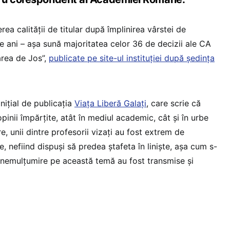
ea calității de titular după împlinirea vârstei de
e ani – așa sună majoritatea celor 36 de decizii ale CA
ărea de Jos”,
publicate pe site-ul instituției după ședința
nițial de publicația
Viața Liberă Galați
, care scrie că
pinii împărţite, atât în mediul academic, cât şi în urbe
e, unii dintre profesorii vizaţi au fost extrem de
e, nefiind dispuşi să predea ştafeta în linişte, aşa cum s-
de nemulțumire pe această temă au fost transmise și