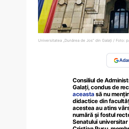
Universitatea „Dunărea de Jos” din Galați / Foto: 
Adau
Consiliul de Administ
Galați, condus de re
aceasta
să nu mențin
didactice din facultă
acestea au atins vârs
numără și fostul rect
Senatului universitar
Cristian Rusu, memb