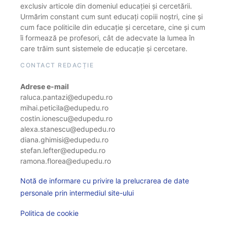
exclusiv articole din domeniul educației și cercetării.
Urmărim constant cum sunt educați copiii noștri, cine și
cum face politicile din educație și cercetare, cine și cum
îi formează pe profesori, cât de adecvate la lumea în
care trăim sunt sistemele de educație și cercetare.
CONTACT REDACȚIE
Adrese e-mail
raluca.pantazi@edupedu.ro
mihai.peticila@edupedu.ro
costin.ionescu@edupedu.ro
alexa.stanescu@edupedu.ro
diana.ghimisi@edupedu.ro
stefan.lefter@edupedu.ro
ramona.florea@edupedu.ro
Notă de informare cu privire la prelucrarea de date
personale prin intermediul site-ului
Politica de cookie