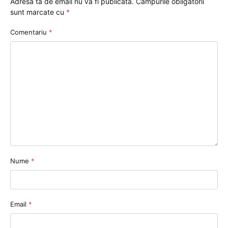
Adresa ta de email nu va fi publicată.
Câmpurile obligatorii
sunt marcate cu
*
Comentariu
*
Nume
*
Email
*