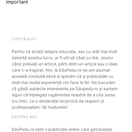
important
COPYRIGHT
Pentru că scrieți despre educație, sau cu atât mai mult
datorită acestui lucru, ar fi util să citați cu link, atunci
când preluați un articol, părți dintr-un articol sau o idee
care v-a inspirat. Noi, la EduPedu.ro ne-am asumat
această conduită etică și sperăm că și publicațiile cu
mult mai multă experiență vor face la fel. Ne bucurăm
că găsiți subiecte interesante pe Edupedu.ro și suntem
siguri că înțelegeți rugămintea noastră de a cita sursa
(cu link), ca o declarație reciprocă de respect și
profesionalism. Vă mulțumim!
DESPRE NOI
EduPedu.ro este o publicație online care găzduiește