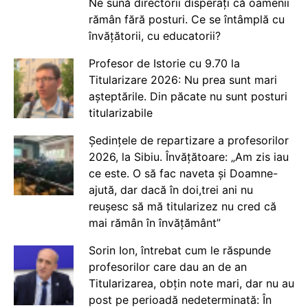
Ne sună directorii disperați că oamenii
rămân fără posturi. Ce se întâmplă cu
învățătorii, cu educatorii?
Profesor de Istorie cu 9.70 la
Titularizare 2026: Nu prea sunt mari
așteptările. Din păcate nu sunt posturi
titularizabile
Ședințele de repartizare a profesorilor
2026, la Sibiu. Învățătoare: „Am zis iau
ce este. O să fac naveta și Doamne-
ajută, dar dacă în doi,trei ani nu
reușesc să mă titularizez nu cred că
mai rămân în învățământ”
Sorin Ion, întrebat cum le răspunde
profesorilor care dau an de an
Titularizarea, obțin note mari, dar nu au
post pe perioadă nedeterminată: În