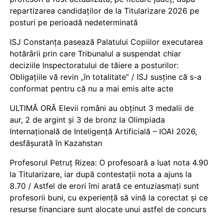
repartizarea candidaților de la Titularizare 2026 pe
posturi pe perioadă nedeterminată
ISJ Constanța pasează Palatului Copiilor executarea
hotărârii prin care Tribunalul a suspendat chiar
deciziile Inspectoratului de tăiere a posturilor:
Obligațiile vă revin „în totalitate” / ISJ susține că s-a
conformat pentru că nu a mai emis alte acte
ULTIMĂ ORĂ Elevii români au obținut 3 medalii de
aur, 2 de argint și 3 de bronz la Olimpiada
Internațională de Inteligență Artificială – IOAI 2026,
desfășurată în Kazahstan
Profesorul Petruț Rizea: O profesoară a luat nota 4.90
la Titularizare, iar după contestații nota a ajuns la
8.70 / Astfel de erori îmi arată ce entuziasmați sunt
profesorii buni, cu experiență să vină la corectat și ce
resurse financiare sunt alocate unui astfel de concurs