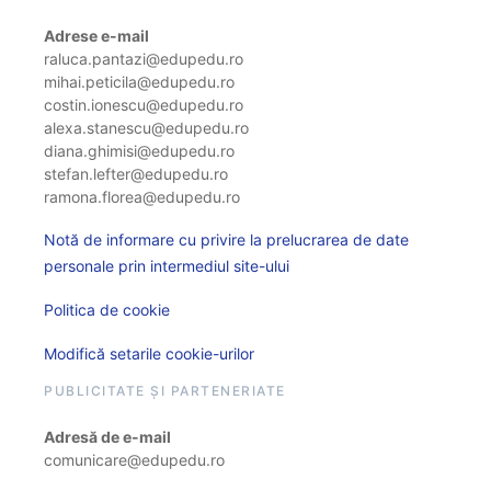
Adrese e-mail
raluca.pantazi@edupedu.ro
mihai.peticila@edupedu.ro
costin.ionescu@edupedu.ro
alexa.stanescu@edupedu.ro
diana.ghimisi@edupedu.ro
stefan.lefter@edupedu.ro
ramona.florea@edupedu.ro
Notă de informare cu privire la prelucrarea de date
personale prin intermediul site-ului
Politica de cookie
Modifică setarile cookie-urilor
PUBLICITATE ȘI PARTENERIATE
Adresă de e-mail
comunicare@edupedu.ro