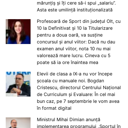
mărunțiș și îți cere să-i spui „salariu”.
Asta este umilință instituționalizată
Profesoară de Sport din județul Olt, cu
10 la Definitivat și 10 la Titularizare
pentru a doua oară, va susține
concursul și anul viitor: Dacă nu dau
examen anul viitor, nota 10 nu mai
valorează mare lucru. Cineva cu 5
poate să ia ore înaintea mea
Elevii de clasa a IX-a nu vor începe
școala cu manuale noi. Bogdan
Cristescu, directorul Centrului Național
de Curriculum și Evaluare: În cel mai
bun caz, pe 7 septembrie le vom avea
în format digital
Ministrul Mihai Dimian anunță
implementarea programului „Sportul în