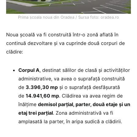
Prima scoala noua din Oradea / Sursa foto: oradea.ro
Noua școală va fi construită într-o zonă aflată în
continuă dezvoltare şi va cuprinde două corpuri de
clădire:
Corpul A
, destinat sălilor de clasă și activităților
administrative, va avea o suprafață construită
de
3.396,30 mp
și o suprafață desfășurată
de
14.941,60 mp
. Clădirea va avea regim de
înălțime
demisol parțial, parter, două etaje și un
etaj trei parțial
. Zona administrativă va fi
amplasată la parter, în aripa sudică a clădirii.