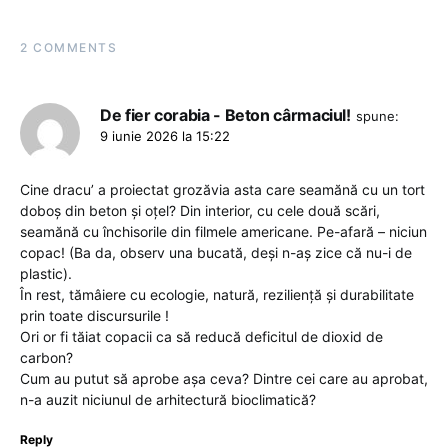
2 COMMENTS
De fier corabia - Beton cârmaciul!
spune:
9 iunie 2026 la 15:22
Cine dracu’ a proiectat grozăvia asta care seamănă cu un tort
doboș din beton și oțel? Din interior, cu cele două scări,
seamănă cu închisorile din filmele americane. Pe-afară – niciun
copac! (Ba da, observ una bucată, deși n-aș zice că nu-i de
plastic).
În rest, tămâiere cu ecologie, natură, reziliență și durabilitate
prin toate discursurile !
Ori or fi tăiat copacii ca să reducă deficitul de dioxid de
carbon?
Cum au putut să aprobe așa ceva? Dintre cei care au aprobat,
n-a auzit niciunul de arhitectură bioclimatică?
Reply