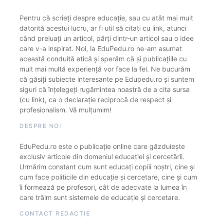
Pentru că scrieți despre educație, sau cu atât mai mult
datorită acestui lucru, ar fi util să citați cu link, atunci
când preluați un articol, părți dintr-un articol sau o idee
care v-a inspirat. Noi, la EduPedu.ro ne-am asumat
această conduită etică și sperăm că și publicațiile cu
mult mai multă experiență vor face la fel. Ne bucurăm
că găsiți subiecte interesante pe Edupedu.ro și suntem
siguri că înțelegeți rugămintea noastră de a cita sursa
(cu link), ca o declarație reciprocă de respect și
profesionalism. Vă mulțumim!
DESPRE NOI
EduPedu.ro este o publicație online care găzduiește
exclusiv articole din domeniul educației și cercetării.
Urmărim constant cum sunt educați copiii noștri, cine și
cum face politicile din educație și cercetare, cine și cum
îi formează pe profesori, cât de adecvate la lumea în
care trăim sunt sistemele de educație și cercetare.
CONTACT REDACȚIE