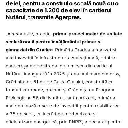
de lei, pentru a construi o şcoală nouă cu o
capacitate de 1.200 de elevi în cartierul
Nufărul, transmite Agerpres.
„Acesta este, practic,
primul proiect major de unitate
şcolară nouă pentru învăţământul primar şi
gimnazial din Oradea
. Primăria Oradea a realizat şi
alte investiţii în infrastructura educaţională, printre
care creşa de pe strada Ion Irimescu din cartierul
Nufărul, inaugurată în 2025 şi cea mai mare din oraş,
Grădiniţa nr. 51 de pe Calea Clujului, construită cu
fonduri europene, precum şi Grădiniţa cu Program
Prelungit nr. 56 din Nufărul. Iar în prezent, primăria
mai derulează o serie de investiţii pentru reabilitarea
a 25 de şcoli, cu lucrări de modernizare şi
eficientizare energetică, prin PNRR”, a declarat pentru