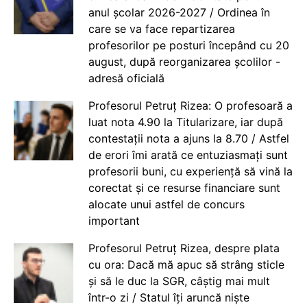
anul școlar 2026-2027 / Ordinea în
care se va face repartizarea
profesorilor pe posturi începând cu 20
august, după reorganizarea școlilor -
adresă oficială
Profesorul Petruț Rizea: O profesoară a
luat nota 4.90 la Titularizare, iar după
contestații nota a ajuns la 8.70 / Astfel
de erori îmi arată ce entuziasmați sunt
profesorii buni, cu experiență să vină la
corectat și ce resurse financiare sunt
alocate unui astfel de concurs
important
Profesorul Petruț Rizea, despre plata
cu ora: Dacă mă apuc să strâng sticle
și să le duc la SGR, câștig mai mult
într-o zi / Statul îți aruncă niște