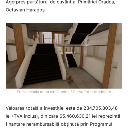
Agerpres purtătorul de cuvânt al Primăriei Oradea,
Octavian Haragoş.
Prima scoala noua din Oradea / Sursa foto: oradea.ro
Valoarea totală a investiţiei este de 234.705.803,48
lei (TVA inclus), din care 65.460.630,21 lei reprezintă
finanţare nerambursabilă obţinută prin Programul