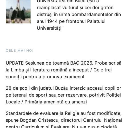
Universitatea din București a
reamplasat vulturul și cei doi grifoni
distruși în urma bombardamentelor din
anul 1944 pe frontonul Palatului
Universității
CELE MAI NOI
UPDATE Sesiunea de toamnă BAC 2026. Proba scrisă
la Limba și literatura română a început / Cele trei
condiții pentru a promova examenul
28 de școli din județul Buzău interzic accesul copiilor
pe terenul de sport sau cer rezervare, potrivit Poliției
Locale / Primăria amenință cu amenzi
Standardele de evaluare la Religie au fost modificate,
spune Bogdan Cristescu, directorul Centrului Național
pentru Curriculum și Evaluare: Nu s-a pus niciodată